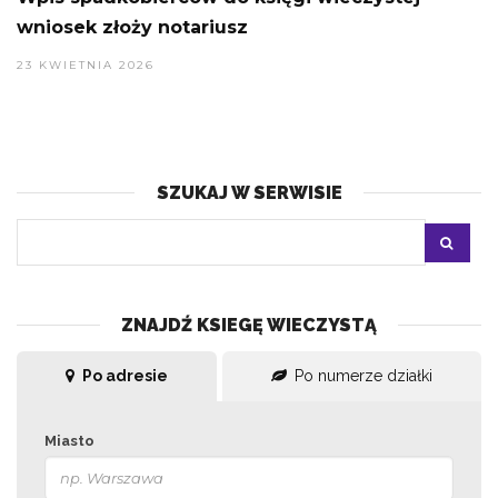
wniosek złoży notariusz
23 KWIETNIA 2026
SZUKAJ W SERWISIE
ZNAJDŹ KSIEGĘ WIECZYSTĄ
Po adresie
Po numerze działki
Miasto