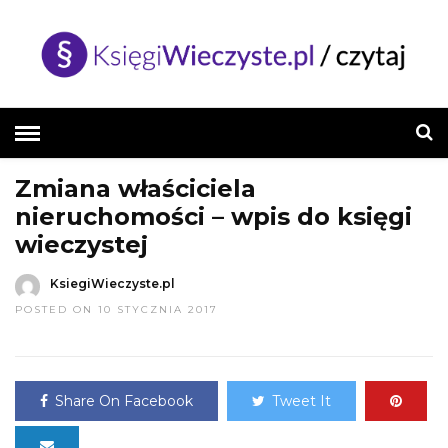
HOME
»
BAZA WIEDZY
Zmiana właściciela
nieruchomości – wpis do księgi
wieczystej
KsiegiWieczyste.pl
POSTED ON 10 STYCZNIA 2017
Share On Facebook
Tweet It