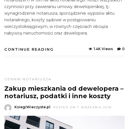
notariuszem w formie aktu notarialnego. Koszt wszystkich
czynności przy zawieraniu umowy deweloperskiej, tj.:
wynagrodzenie notariusza, sporządzenie wypisów aktu
notarialnego, koszty sądowe w postępowaniu
wieczystoksięgowym, w równych częściach obciąża
nabywcę nieruchomości oraz dewelopera.
1.4K Views
0
CONTINUE READING
CENNIK NOTARIUSZA
Zakup mieszkania od dewelopera –
notariusz, podatki i inne koszty
KsiegiWieczyste.pl
POSTED ON 7 WRZEŚNIA 2018