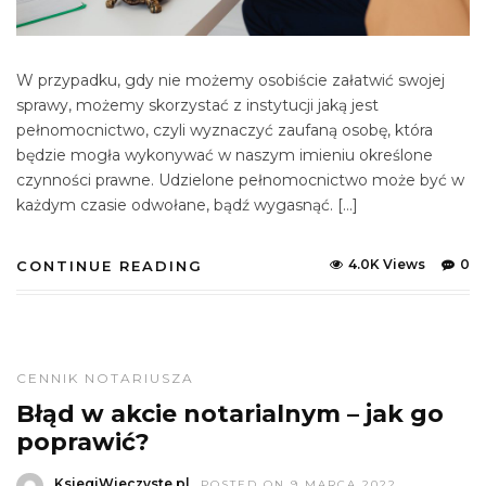
W przypadku, gdy nie możemy osobiście załatwić swojej
sprawy, możemy skorzystać z instytucji jaką jest
pełnomocnictwo, czyli wyznaczyć zaufaną osobę, która
będzie mogła wykonywać w naszym imieniu określone
czynności prawne. Udzielone pełnomocnictwo może być w
każdym czasie odwołane, bądź wygasnąć. […]
4.0K Views
0
CONTINUE READING
CENNIK NOTARIUSZA
Błąd w akcie notarialnym – jak go
poprawić?
KsiegiWieczyste.pl
POSTED ON 9 MARCA 2022