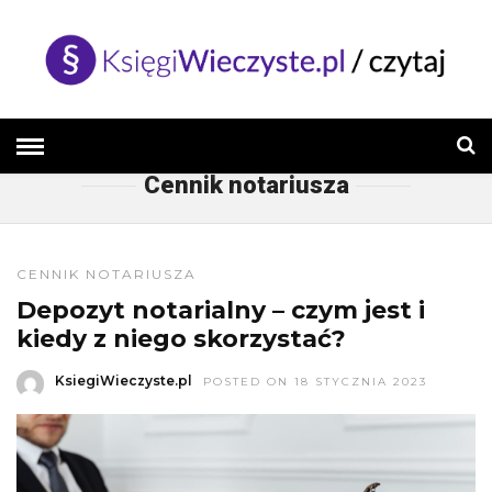
HOME
» CENNIK NOTARIUSZA
Cennik notariusza
CENNIK NOTARIUSZA
Depozyt notarialny – czym jest i
kiedy z niego skorzystać?
KsiegiWieczyste.pl
POSTED ON 18 STYCZNIA 2023