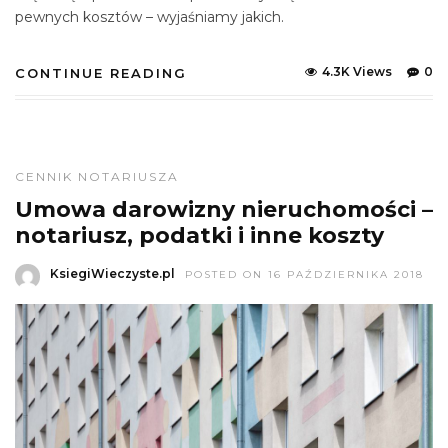
pewnych kosztów – wyjaśniamy jakich.
4.3K Views
0
CONTINUE READING
CENNIK NOTARIUSZA
Umowa darowizny nieruchomości –
notariusz, podatki i inne koszty
KsiegiWieczyste.pl
POSTED ON 16 PAŹDZIERNIKA 2018