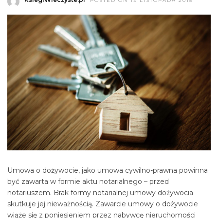
POSTED ON 19 LISTOPADA 2018
Umowa o dożywocie, jako umowa cywilno-prawna powinna
być zawarta w formie aktu notarialnego – przed
notariuszem. Brak formy notarialnej umowy dożywocia
skutkuje jej nieważnością. Zawarcie umowy o dożywocie
wiąże się z poniesieniem przez nabywcę nieruchomości