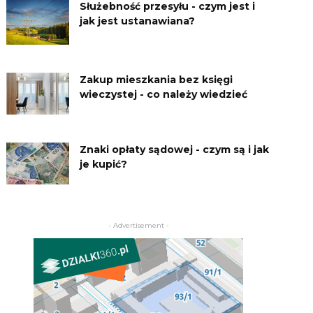
Służebność przesyłu - czym jest i
jak jest ustanawiana?
Zakup mieszkania bez księgi
wieczystej - co należy wiedzieć
Znaki opłaty sądowej - czym są i jak
je kupić?
- Advertisement -