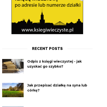
RECENT POSTS
Odpis z księgi wieczystej - jak
uzyskać go szybko?
Jak przepisać działkę na syna lub
córkę?