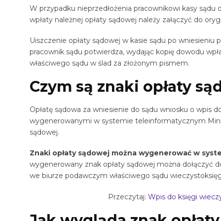
W przypadku nieprzedłożenia pracownikowi kasy sądu o
wpłaty należnej opłaty sądowej należy załączyć do or
Uiszczenie opłaty sądowej w kasie sądu po wniesieniu p
pracownik sądu potwierdza, wydając kopię dowodu wpłat
właściwego sądu w ślad za złożonym pismem.
Czym są znaki opłaty są
Opłatę sądowa za wniesienie do sądu wniosku o wpis do
wygenerowanymi w systemie teleinformatycznym Minist
sądowej.
Znaki opłaty sądowej można wygenerować w syst
wygenerowany znak opłaty sądowej można dołączyć do w
we biurze podawczym właściwego sądu wieczystoksię
Przeczytaj:
Wpis do księgi wiecz
Jak wygląda znak opłat