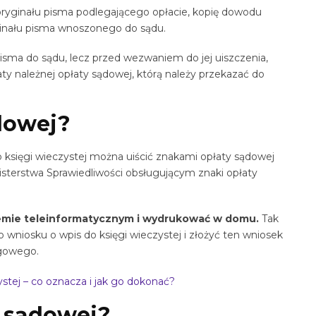
ryginału pisma podlegającego opłacie, kopię dowodu
yginału pisma wnoszonego do sądu.
isma do sądu, lecz przed wezwaniem do jej uiszczenia,
y należnej opłaty sądowej, którą należy przekazać do
dowej?
 księgi wieczystej można uiścić znakami opłaty sądowej
erstwa Sprawiedliwości obsługującym znaki opłaty
emie teleinformatycznym i wydrukować w domu.
Tak
niosku o wpis do księgi wieczystej i złożyć ten wniosek
gowego.
ystej – co oznacza i jak go dokonać?
y sądowej?