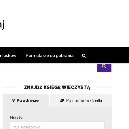
SZUKAJ W SERWISIE
wniosków
Formularze do pobrania
ZNAJDŹ KSIEGĘ WIECZYSTĄ
Po adresie
Po numerze działki
Miasto