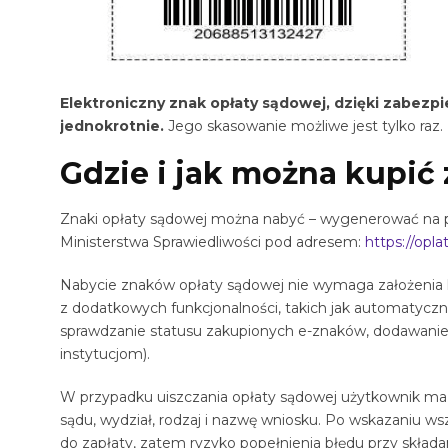
Elektroniczny znak opłaty sądowej, dzięki zabezp
jednokrotnie.
Jego skasowanie możliwe jest tylko raz.
Gdzie i jak można kupić
Znaki opłaty sądowej można nabyć – wygenerować na pl
Ministerstwa Sprawiedliwości pod adresem:
https://opla
Nabycie znaków opłaty sądowej nie wymaga założenia 
z dodatkowych funkcjonalności, takich jak automatyczne 
sprawdzanie statusu zakupionych e-znaków, dodawanie
instytucjom).
W przypadku uiszczania opłaty sądowej użytkownik ma do
sądu, wydział, rodzaj i nazwę wniosku. Po wskazaniu 
do zapłaty, zatem ryzyko popełnienia błędu przy skład