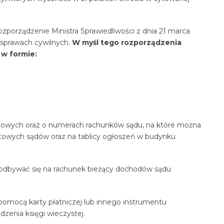
Rozporządzenie Ministra Sprawiedliwości z dnia 21 marca
 sprawach cywilnych.
W myśl tego rozporządzenia
 w formie:
ądowych oraz o numerach rachunków sądu, na które można
etowych sądów oraz na tablicy ogłoszeń w budynku
dbywać się na rachunek bieżący dochodów sądu
omocą karty płatniczej lub innego instrumentu
zenia księgi wieczystej.