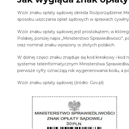
Wzór znaku opłaty sądowej określa Rozporządzenie Minis
sposobu uiszczania opłat sądowych w sprawach cywilny
Wzór znaku opłaty sądowej jest prostokątem, w którego
Polskiej, poniżej napis „Ministerstwo Sprawiedliwości”,
oraz nominał znaku wyrażony w złotych polskich.
W dolnej części znaku znajduje się kod kreskowy i kod n
systemie teleinformatycznym Ministerstwa Sprawiedliwo
pierwsze cyfry oznaczają rok wygenerowania kodu, a po
Wzór znaku opłaty sądowej (źródło: Gov.pl):