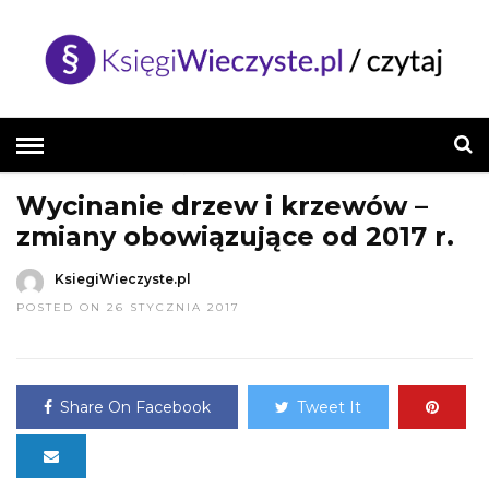
HOME
»
AKTUALNOŚCI
Wycinanie drzew i krzewów –
zmiany obowiązujące od 2017 r.
KsiegiWieczyste.pl
POSTED ON 26 STYCZNIA 2017
Share On Facebook
Tweet It