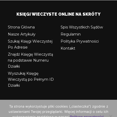
KSIĘGI WIECZYSTE ONLINE NA SKRÓTY
Strona Główna
Spis Wszystkich Sądów
Nasze Artykuły
Regulamin
Szukaj Księgi Wieczystej
Polityka Prywatności
Po Adresie
Kontakt
Znajdź Księgę Wieczystą
na podstawie Numeru
Działki
Wyszukaj Księgę
Wieczystą po Pełnym ID
Działki
Ta strona wykorzystuje pliki cookies („ciasteczka”) zgodnie z
ustawieniami Twojej przeglądarki. Więcej informacji o celu ich
© Copyright ksiegi-wieczyste.org
wykorzystania znajdziesz w naszej
Polityce prywatności
.