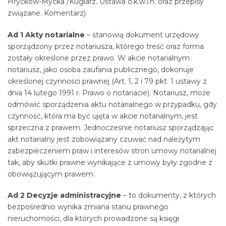
Hryćków-Mycka /Kuglarz. Ustawa o.k.w.i.h. oraz przepisy
związane. Komentarz).
Ad 1 Akty notarialne
– stanowią dokument urzędowy
sporządzony przez notariusza, którego treść oraz forma
zostały określone przez prawo. W akcie notarialnym
notariusz, jako osoba zaufania publicznego, dokonuje
określonej czynności prawnej (Art. 1, 2 i 79 pkt. 1 ustawy z
dnia 14 lutego 1991 r. Prawo o notariacie). Notariusz, może
odmówić sporządzenia aktu notarialnego w przypadku, gdy
czynność, która ma być ujęta w akcie notarialnym, jest
sprzeczna z prawem. Jednocześnie notariusz sporządzając
akt notarialny jest zobowiązany czuwać nad należytym
zabezpieczeniem praw i interesów stron umowy notarialnej
tak, aby skutki prawne wynikające z umowy były zgodne z
obowiązującym prawem.
Ad 2 Decyzje administracyjne
– to dokumenty, z których
bezpośrednio wynika zmiana stanu prawnego
nieruchomości, dla których prowadzone są księgi