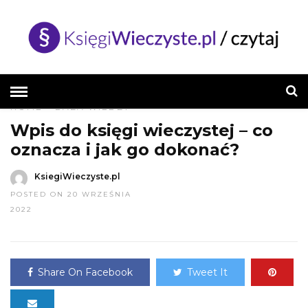
HOME
»
BAZA WIEDZY
Wpis do księgi wieczystej – co
oznacza i jak go dokonać?
KsiegiWieczyste.pl
POSTED ON 20 WRZEŚNIA
2022
Share On Facebook
Tweet It