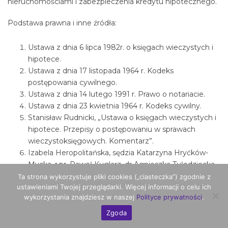
nieruchomościami i zabezpieczenia kredytu hipotecznego.
Podstawa prawna i inne źródła:
Ustawa z dnia 6 lipca 1982r. o księgach wieczystych i
hipotece.
Ustawa z dnia 17 listopada 1964 r. Kodeks
postępowania cywilnego.
Ustawa z dnia 14 lutego 1991 r. Prawo o notariacie.
Ustawa z dnia 23 kwietnia 1964 r. Kodeks cywilny.
Stanisław Rudnicki, „Ustawa o księgach wieczystych i
hipotece. Przepisy o postępowaniu w sprawach
wieczystoksięgowych. Komentarz”.
Izabela Heropolitańska, sędzia Katarzyna Hryćków-
Mycka, r.pr. Paweł Kuglarz, dr Agnieszka Tułodziecka,
„Ustawa o księgach wieczystych i hipotece oraz
Ta strona wykorzystuje pliki cookies („ciasteczka”) zgodnie z
ustawieniami Twojej przeglądarki. Więcej informacji o celu ich
przepisy związane. Komentarz”, 2019 r.
wykorzystania znajdziesz w naszej
Polityce prywatności
.
Foto: Unsplash.com
Zgoda