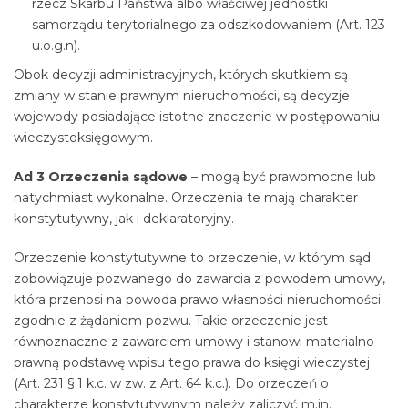
rzecz Skarbu Państwa albo właściwej jednostki
samorządu terytorialnego za odszkodowaniem (Art. 123
u.o.g.n).
Obok decyzji administracyjnych, których skutkiem są
zmiany w stanie prawnym nieruchomości, są decyzje
wojewody posiadające istotne znaczenie w postępowaniu
wieczystoksięgowym.
Ad 3 Orzeczenia sądowe
– mogą być prawomocne lub
natychmiast wykonalne. Orzeczenia te mają charakter
konstytutywny, jak i deklaratoryjny.
Orzeczenie konstytutywne to orzeczenie, w którym sąd
zobowiązuje pozwanego do zawarcia z powodem umowy,
która przenosi na powoda prawo własności nieruchomości
zgodnie z żądaniem pozwu. Takie orzeczenie jest
równoznaczne z zawarciem umowy i stanowi materialno-
prawną podstawę wpisu tego prawa do księgi wieczystej
(Art. 231 § 1 k.c. w zw. z Art. 64 k.c.). Do orzeczeń o
charakterze konstytutywnym należy zaliczyć m.in.