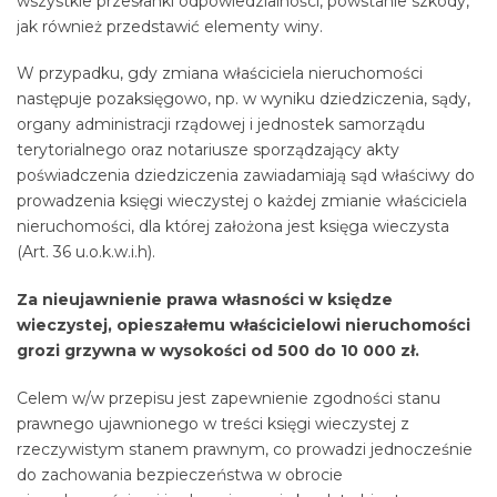
wszystkie przesłanki odpowiedzialności, powstanie szkody,
jak również przedstawić elementy winy.
W przypadku, gdy zmiana właściciela nieruchomości
następuje pozaksięgowo, np. w wyniku dziedziczenia, sądy,
organy administracji rządowej i jednostek samorządu
terytorialnego oraz notariusze sporządzający akty
poświadczenia dziedziczenia zawiadamiają sąd właściwy do
prowadzenia księgi wieczystej o każdej zmianie właściciela
nieruchomości, dla której założona jest księga wieczysta
(Art. 36 u.o.k.w.i.h).
Za nieujawnienie prawa własności w księdze
wieczystej, opieszałemu właścicielowi nieruchomości
grozi grzywna w wysokości od 500 do 10 000 zł.
Celem w/w przepisu jest zapewnienie zgodności stanu
prawnego ujawnionego w treści księgi wieczystej z
rzeczywistym stanem prawnym, co prowadzi jednocześnie
do zachowania bezpieczeństwa w obrocie