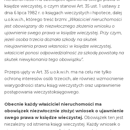
księdze wieczystej, o czym stanowi Art. 35 ust. 1 ustawy z
dnia 6 lipca 1982 r. o księgach wieczystych i hipotece, dalej
u.o.k.w.i.h., którego treść brzmi:
„Właściciel nieruchomości
jest obowiązany do niezwłocznego złożenia wniosku o
ujawnienie swego prawa w księdze wieczystej. Przy czym,
jeżeli osoba trzecia doznała szkody na skutek
nieujawnienia prawa własności w księdze wieczystej,
właściciel ponosi odpowiedzialność za szkodę powstałą na
skutek niewykonania tego obowiązku”.
Przepis ujęty w Art. 35 u.o.k.w.i.h. ma na celu nie tylko
ochronę interesów osób trzecich, ale również wzmocnienie
wiarygodności stanu ksiąg wieczystych oraz usprawnienie
postępowania wieczystoksięgowego.
Obecnie każdy właściciel nieruchomości ma
obowiązek niezwłocznie złożyć wniosek o ujawnienie
swego prawa w księdze wieczystej.
Obowiązek ten jest
niezależny od istnienia księgi wieczystej. Każdy wniosek o