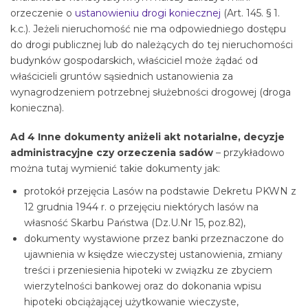
orzeczenie o
ustanowieniu drogi koniecznej
(Art. 145. § 1.
k.c.). Jeżeli nieruchomość nie ma odpowiedniego dostępu
do drogi publicznej lub do należących do tej nieruchomości
budynków gospodarskich, właściciel może żądać od
właścicieli gruntów sąsiednich ustanowienia za
wynagrodzeniem potrzebnej służebności drogowej (droga
konieczna).
Ad 4 Inne dokumenty aniżeli akt notarialne, decyzje
administracyjne czy orzeczenia sadów
– przykładowo
można tutaj wymienić takie dokumenty jak:
protokół przejęcia Lasów na podstawie Dekretu PKWN z
12 grudnia 1944 r. o przejęciu niektórych lasów na
własność Skarbu Państwa (Dz.U.Nr 15, poz.82),
dokumenty wystawione przez banki przeznaczone do
ujawnienia w księdze wieczystej ustanowienia, zmiany
treści i przeniesienia hipoteki w związku ze zbyciem
wierzytelności bankowej oraz do dokonania wpisu
hipoteki obciążającej użytkowanie wieczyste,