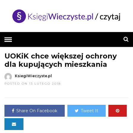
HOME
»
AKTUALNOŚCI
UOKiK chce większej ochrony
dla kupujących mieszkania
KsiegiWieczyste.pl
POSTED ON 13 LUTEGO 2018
Share On Facebook
Tweet It