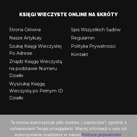
KSIĘGI WIECZYSTE ONLINE NA SKRÓTY
Strona Główna
Spis Wszystkich Sądów
Nasze Artykuły
Regulamin
Szukaj Księgi Wieczystej
Polityka Prywatności
Po Adresie
Kontakt
Znajdź Księgę Wieczystą
na podstawie Numeru
Działki
Wyszukaj Księgę
Wieczystą po Pełnym ID
Działki
Ta strona wykorzystuje pliki cookies („ciasteczka”) zgodnie z
ustawieniami Twojej przeglądarki. Więcej informacji o celu ich
© Copyright ksiegi-wieczyste.org
wykorzystania znajdziesz w naszej
Polityce prywatności
.