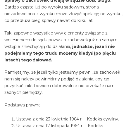
Sprawy o zachowek trwają w sądzie dość długo.
Bardzo często już po wyroku sądowym, strona
niezadowolona z wyroku może złożyć apelację od wyroku,
co przedłuża bieg sprawy nawet do kilku lat.
Tak, zapewne wszystkie w/w elementy związane z
wniesieniem do sądu pozwu o zachowek już na samym
wstępie zniechęcają do działania,
jednakże, jeżeli nie
podejmiemy tego trudu możemy kiedyś (po pięciu
latach) tego żałować.
Pamiętajmy, że jeżeli tylko jesteśmy pewni, że zachowek
nam się należy powinniśmy podjąć działania, aby go
pozyskać, nikt bowiem dobrowolnie nie przekaże nam
żadnych pieniędzy.
Podstawa prawna:
Ustawa z dnia 23 kwietnia 1964 r. – Kodeks cywilny.
Ustawa z dnia 17 listopada 1964 r. – Kodeks