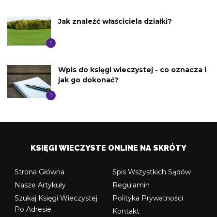
Jak znaleźć właściciela działki?
!
Wpis do księgi wieczystej - co oznacza i
jak go dokonać?
!
KSIĘGI WIECZYSTE ONLINE NA SKRÓTY
Strona Główna
Spis Wszystkich Sądów
Nasze Artykuły
Regulamin
Szukaj Księgi Wieczystej
Polityka Prywatności
Po Adresie
Kontakt