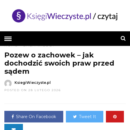
HOME
»
BAZA WIEDZY
Pozew o zachowek – jak
dochodzić swoich praw przed
sądem
KsiegiWieczyste.pl
POSTED ON 28 LUTEGO 2026
Share On Facebook
Tweet It