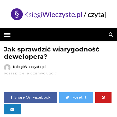
HOME
»
PORADY
Jak sprawdzić wiarygodność
dewelopera?
KsiegiWieczyste.pl
POSTED ON 19 CZERWCA 2017
Share On Facebook
Tweet It