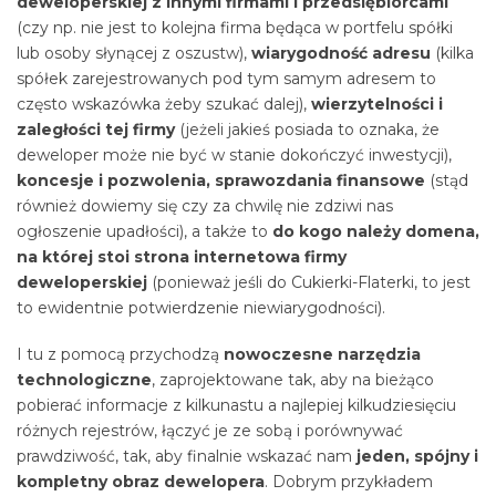
deweloperskiej z innymi firmami i przedsiębiorcami
(czy np. nie jest to kolejna firma będąca w portfelu spółki
lub osoby słynącej z oszustw),
wiarygodność adresu
(kilka
spółek zarejestrowanych pod tym samym adresem to
często wskazówka żeby szukać dalej),
wierzytelności i
zaległości tej firmy
(jeżeli jakieś posiada to oznaka, że
deweloper może nie być w stanie dokończyć inwestycji),
koncesje i pozwolenia, sprawozdania finansowe
(stąd
również dowiemy się czy za chwilę nie zdziwi nas
ogłoszenie upadłości), a także to
do kogo należy domena,
na której stoi strona internetowa firmy
deweloperskiej
(ponieważ jeśli do Cukierki-Flaterki, to jest
to ewidentnie potwierdzenie niewiarygodności).
I tu z pomocą przychodzą
nowoczesne narzędzia
technologiczne
, zaprojektowane tak, aby na bieżąco
pobierać informacje z kilkunastu a najlepiej kilkudziesięciu
różnych rejestrów, łączyć je ze sobą i porównywać
prawdziwość, tak, aby finalnie wskazać nam
jeden, spójny i
kompletny obraz dewelopera
. Dobrym przykładem