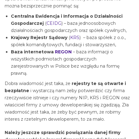
można bezsprzecznie pominąć są:
Centralna Ewidencja i Informacja o Działalności
Gospodarczej
(
CEIDG
) – baza jednoosobowych
działalnościach gospodarczych oraz spółek cywilnych,
Krajowy Rejestr Sądowy
(
KRS
) – baza spółek z o.o.,
spółek komandytowych, fundacji i stowarzyszeń,
Baza internetowa
REGON
– baza informacji o
wszystkich podmiotach gospodarczych
zarejestrowanych w Polsce bez względu na formę
prawną.
Dobra wiadomość jest taka, że
rejestry te są otwarte i
bezpłatne
i wystarczą nam żeby potwierdzić czy firma
rzeczywiście istnieje i czy numery NIP, KRS i REGON oraz
właściciel firmy z umowy deweloperskiej się zgadzają. Zła
wiadomość jest taka, że żeby być pewnym, że robimy
interes z rzetelnym deweloperem, to za mało.
Należy jeszcze sprawdzić powiązania danej firmy