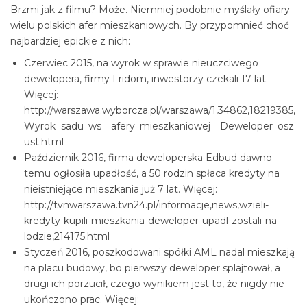
Brzmi jak z filmu? Może. Niemniej podobnie myślały ofiary
wielu polskich afer mieszkaniowych. By przypomnieć choć
najbardziej epickie z nich:
Czerwiec 2015, na wyrok w sprawie nieuczciwego
dewelopera, firmy Fridom, inwestorzy czekali 17 lat.
Więcej:
http://warszawa.wyborcza.pl/warszawa/1,34862,18219385,
Wyrok_sadu_ws__afery_mieszkaniowej__Deweloper_osz
ust.html
Październik 2016, firma deweloperska Edbud dawno
temu ogłosiła upadłość, a 50 rodzin spłaca kredyty na
nieistniejące mieszkania już 7 lat. Więcej:
http://tvnwarszawa.tvn24.pl/informacje,news,wzieli-
kredyty-kupili-mieszkania-deweloper-upadl-zostali-na-
lodzie,214175.html
Styczeń 2016, poszkodowani spółki AML nadal mieszkają
na placu budowy, bo pierwszy deweloper splajtował, a
drugi ich porzucił, czego wynikiem jest to, że nigdy nie
ukończono prac. Więcej: