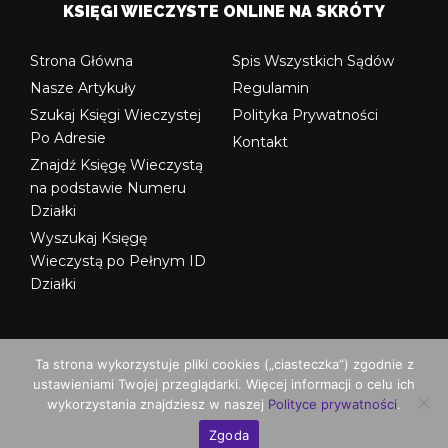
KSIĘGI WIECZYSTE ONLINE NA SKRÓTY
Strona Główna
Spis Wszystkich Sądów
Nasze Artykuły
Regulamin
Szukaj Księgi Wieczystej
Polityka Prywatności
Po Adresie
Kontakt
Znajdź Księgę Wieczystą
na podstawie Numeru
Działki
Wyszukaj Księgę
Wieczystą po Pełnym ID
Działki
Ta strona wykorzystuje pliki cookies („ciasteczka”) zgodnie z
ustawieniami Twojej przeglądarki. Więcej informacji o celu ich
© Copyright ksiegi-wieczyste.org
wykorzystania znajdziesz w naszej
Polityce prywatności
.
Zgoda