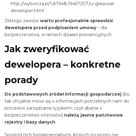
http://wyborcza.pl/1,87648,19467207,tu-grasowal-
deweloper.html
Dlatego zawsze
warto profesjonalnie sprawdzić
dewelopera przed podpisaniem umowy
– dla
bezpieczeństwa, w ramach działań prewencyjnych.
Jak zweryfikować
dewelopera – konkretne
porady
Do podstawowych źródeł informacji gospodarczej
(bo
tak oficjalnie mówi się o informacjach potrzebnych nam do
procesów zarządzania ryzykiem, czyli dbania o
bezpieczeństwo interesów)
należą
jawne państwowe
rejestry i bazy danych
.
Spośród nich fundamentalnymi, których po prostu nie