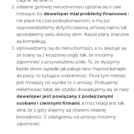
oddanie gotowej nieruchomości opóźnia się o całe
miesiące, bo
deweloper miał problemy finansowe
i
nie płacił na czas podwykonawcom, a my już
wypowiedzieliśmy dotychczasową umowę najmu lub
sprzedaliśmy swój obecny dom. Nasze plany znacznie
się komplikują,
wprowadzamy się do nieruchomości, a tu okazuje się
że ściany są z kruszonej cegły tak, że możemy
zapomnieć o przywieszeniu półki. To, że słyszymy
każde słowo sąsiadki jak pakuje rano mężowi kanapki
do pracy, to irytująca codzienność. Poza tym metraż
jest mniejszy niż wynika to z umowy. Próbujemy
reklamować lokal, ale szybko dowiadujemy się że nasz
deweloper jest powiązany z podejrzanymi
osobami i ciemnymi firmami
, a moc relacji jest tak,
silna, że z góry stajemy się ofiarami własnej
bezradności. O odstąpieniu od umowy możemy
zapomnieć.