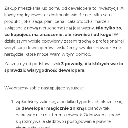
Zakup mieszkania lub domu od dewelopera to inwestycja. A
każdy mądry inwestor doskonale wie, że nie tylko sam
produkt (lokalizacja, plan, cena i cała otoczka marzeń
związana z nową nieruchomością) jest ważny.
Nie tylko to,
co kupujesz ma znaczenie, ale również i od kogo!
W
dzisiejszym wpisie opowiemy zatem trochę o profesjonalnej
weryfikacji deweloperów i wskażemy szybkie, nowoczesne
narzędzie, które może Wam w tym pomóc.
Zacznijmy od podstaw, czyli
3 powody, dla których warto
sprawdzić wiarygodność dewelopera
.
Wyobraźmy sobie następujące sytuacje:
wpłaciliśmy zaliczkę, a po kilku tygodniach okazuje się,
że
deweloper magicznie zniknął
, planów tak
naprawdę nie ma, terenu również. Odpowiedzialność
się rozmywa, a śledztwo i postępowanie prawne
ciągnie się latami,