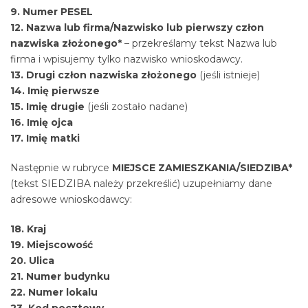
9. Numer PESEL
12. Nazwa lub firma/Nazwisko lub pierwszy człon
nazwiska złożonego*
– przekreślamy tekst Nazwa lub
firma i wpisujemy tylko nazwisko wnioskodawcy.
13. Drugi człon nazwiska złożonego
(jeśli istnieje)
14. Imię pierwsze
15. Imię drugie
(jeśli zostało nadane)
16. Imię ojca
17. Imię matki
Następnie w rubryce
MIEJSCE ZAMIESZKANIA/SIEDZIBA*
(tekst SIEDZIBA należy przekreślić) uzupełniamy dane
adresowe wnioskodawcy:
18. Kraj
19. Miejscowość
20. Ulica
21. Numer budynku
22. Numer lokalu
23. Kod pocztowy