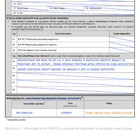
Strona 4 – Wniosek KW-WPIS o wpisanie hipoteki w księdze wieczystej.