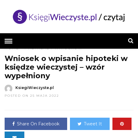
HOME
»
PRZYKŁADY WNIOSKÓW
Wniosek o wpisanie hipoteki w
księdze wieczystej – wzór
wypełniony
KsiegiWieczyste.pl
POSTED ON 25 MAJA 2022
Share On Facebook
Tweet It