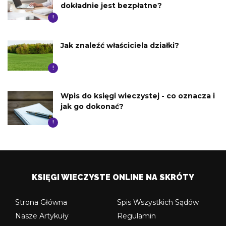
dokładnie jest bezpłatne?
!
Jak znaleźć właściciela działki?
!
Wpis do księgi wieczystej - co oznacza i
jak go dokonać?
!
KSIĘGI WIECZYSTE ONLINE NA SKRÓTY
Strona Główna
Spis Wszystkich Sądów
Nasze Artykuły
Regulamin