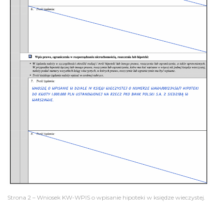
Strona 2 – Wniosek KW-WPIS o wpisanie hipoteki w księdze wieczystej.