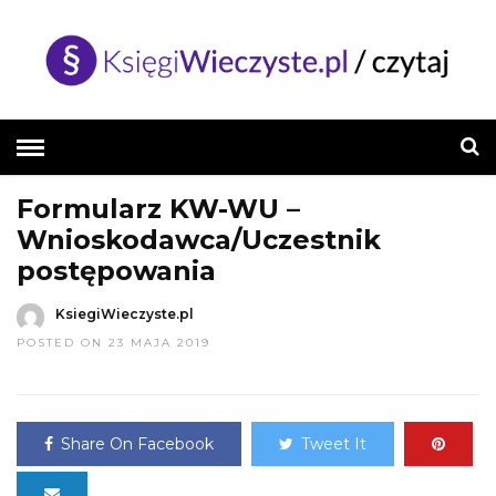
HOME
»
FORMULARZE DO POBRANIA
Formularz KW-WU –
Wnioskodawca/Uczestnik
postępowania
KsiegiWieczyste.pl
POSTED ON 23 MAJA 2019
Share On Facebook
Tweet It