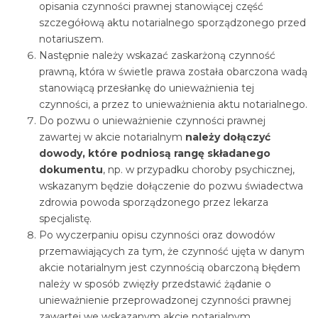
opisania czynności prawnej stanowiącej część
szczegółową aktu notarialnego sporządzonego przed
notariuszem.
Następnie należy wskazać zaskarżoną czynność
prawną, która w świetle prawa została obarczona wadą
stanowiącą przesłankę do unieważnienia tej
czynności, a przez to unieważnienia aktu notarialnego.
Do pozwu o unieważnienie czynności prawnej
zawartej w akcie notarialnym
należy dołączyć
dowody, które podniosą rangę składanego
dokumentu
, np. w przypadku choroby psychicznej,
wskazanym będzie dołączenie do pozwu świadectwa
zdrowia powoda sporządzonego przez lekarza
specjalistę.
Po wyczerpaniu opisu czynności oraz dowodów
przemawiających za tym, że czynność ujęta w danym
akcie notarialnym jest czynnością obarczoną błędem
należy w sposób zwięzły przedstawić żądanie o
unieważnienie przeprowadzonej czynności prawnej
zawartej we wskazanym akcie notarialnym.