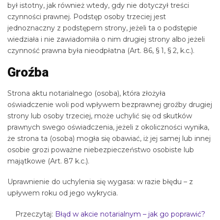
był istotny, jak również wtedy, gdy nie dotyczył treści
czynności prawnej. Podstęp osoby trzeciej jest
jednoznaczny z podstępem strony, jeżeli ta o podstępie
wiedziała i nie zawiadomiła o nim drugiej strony albo jeżeli
czynność prawna była nieodpłatna (Art. 86, § 1, § 2, k.c.).
Groźba
Strona aktu notarialnego (osoba), która złożyła
oświadczenie woli pod wpływem bezprawnej groźby drugiej
strony lub osoby trzeciej, może uchylić się od skutków
prawnych swego oświadczenia, jeżeli z okoliczności wynika,
że strona ta (osoba) mogła się obawiać, iż jej samej lub innej
osobie grozi poważne niebezpieczeństwo osobiste lub
majątkowe (Art. 87 k.c.).
Uprawnienie do uchylenia się wygasa: w razie błędu – z
upływem roku od jego wykrycia.
Przeczytaj:
Błąd w akcie notarialnym – jak go poprawić?