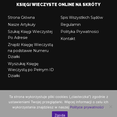
KSIĘGI WIECZYSTE ONLINE NA SKRÓTY
Strona Główna
Spis Wszystkich Sądów
Nasze Artykuły
Regulamin
Szukaj Księgi Wieczystej
Polityka Prywatności
Po Adresie
Kontakt
Znajdź Księgę Wieczystą
na podstawie Numeru
Działki
Wyszukaj Księgę
Wieczystą po Pełnym ID
Działki
Ta strona wykorzystuje pliki cookies („ciasteczka”) zgodnie z
ustawieniami Twojej przeglądarki. Więcej informacji o celu ich
© Copyright ksiegi-wieczyste.org
wykorzystania znajdziesz w naszej
Polityce prywatności
.
Zgoda