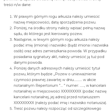
treści n/w dane:
W prawym górnym rogu arkusza należy umieścić
nazwę miejscowości, datę sporządzenia pozwu.
Poniżej, na środku strony należy wpisać pełną nazwę
sądu, do którego jest kierowany pozew.
Następnie, w lewym górnym rogu arkusza należy
podać imię (imiona) i nazwisko (bądź imiona i nazwiska
osób) oraz adres zamieszkania powoda. W przypadku
posiadania sygnatury akt, należy umieścić ją tuż pod
danymi powoda.
Poniżej danych adresowych należy umieścić tytuł
pozwu, którym będzie „Pozew o unieważnienie
czynności prawnej zawartej w dniu……….. w akcie
notarialnym Repertorium ”… ” numer: ……, w kancelarii
notarialnej w miejscowości XXXXXXXXX (podać nazwę
kancelarii notarialnej, jej adres) przed notariuszem
XXXXXXXXX (należy podać imię i nazwisko notariusza).
Treść pozwu należy rozpocząć od szczegółowego