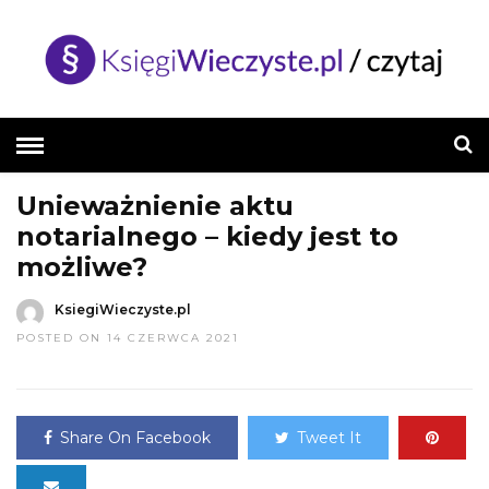
HOME
»
CENNIK NOTARIUSZA
Unieważnienie aktu
notarialnego – kiedy jest to
możliwe?
KsiegiWieczyste.pl
POSTED ON 14 CZERWCA 2021
Share On Facebook
Tweet It