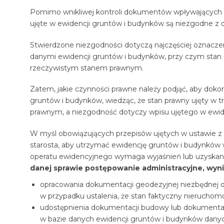
Pomimo wnikliwej kontroli dokumentów wpływających do
ujęte w ewidencji gruntów i budynków są niezgodne z d
Stwierdzone niezgodności dotyczą najczęściej oznaczeni
danymi ewidencji gruntów i budynków, przy czym stan p
rzeczywistym stanem prawnym.
Zatem, jakie czynności prawne należy podjąć, aby doko
gruntów i budynków, wiedząc, że stan prawny ujęty w t
prawnym, a niezgodność dotyczy wpisu ujętego w ewid
W myśl obowiązujących przepisów ujętych w ustawie z d
starosta, aby utrzymać ewidencję gruntów i budynków w
operatu ewidencyjnego wymaga wyjaśnień lub uzyska
danej sprawie postępowanie administracyjne, wyni
opracowania dokumentacji geodezyjnej niezbędnej do
w przypadku ustalenia, że stan faktyczny nieruchomoś
udostępnienia dokumentacji budowy lub dokumentacji
w bazie danych ewidencji gruntów i budynków danyc