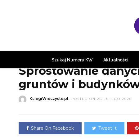
HOME
»
PORADY
Szukaj Numeru KW
Aktualności
Sprostowanie danyc
gruntów i budynkó
KsiegiWieczyste.pl
POSTED ON 28 LUTEGO 2026
Share On Facebook
Tweet It