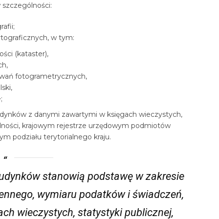
 szczególności:
afii;
rtograficznych, w tym:
ści (kataster),
ch,
cowań fotogrametrycznych,
ski,
;
budynków z danymi zawartymi w księgach wieczystych,
ności, krajowym rejestrze urzędowym podmiotów
m podziału terytorialnego kraju.
budynków stanowią podstawę w zakresie
ennego, wymiaru podatków i świadczeń,
h wieczystych, statystyki publicznej,