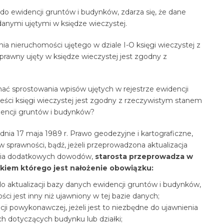
 ewidencji gruntów i budynków, zdarza się, że dane
anymi ujętymi w księdze wieczystej.
a nieruchomości ujętego w dziale I-O księgi wieczystej z
rawny ujęty w księdze wieczystej jest zgodny z
nać sprostowania wpisów ujętych w rejestrze ewidencji
reści księgi wieczystej jest zgodny z rzeczywistym stanem
encji gruntów i budynków?
nia 17 maja 1989 r. Prawo geodezyjne i kartograficzne,
 sprawności, bądź, jeżeli przeprowadzona aktualizacja
nia dodatkowych dowodów,
starosta przeprowadza w
kiem którego jest nałożenie obowiązku:
 aktualizacji bazy danych ewidencji gruntów i budynków,
ci jest inny niż ujawniony w tej bazie danych;
 powykonawczej, jeżeli jest to niezbędne do ujawnienia
h dotyczących budynku lub działki;