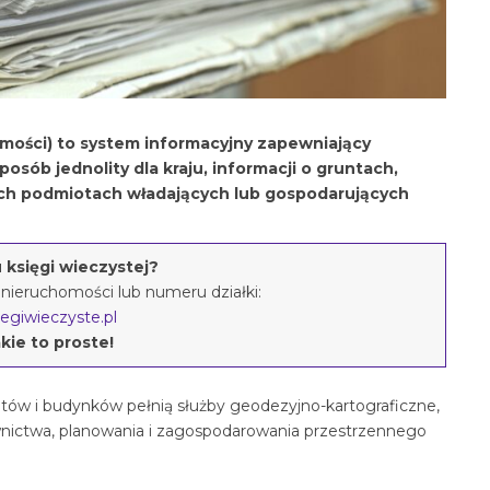
mości) to system informacyjny zapewniający
osób jednolity dla kraju, informacji o gruntach,
nnych podmiotach władających lub gospodarujących
księgi wieczystej?
nieruchomości lub numeru działki:
egiwieczyste.pl
kie to proste!
ów i budynków pełnią służby geodezyjno-kartograficzne,
ownictwa, planowania i zagospodarowania przestrzennego