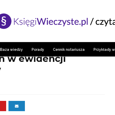
Baza wiedzy
Porady
Cennik notariusza
Przykłady 
h w ewidencji
w