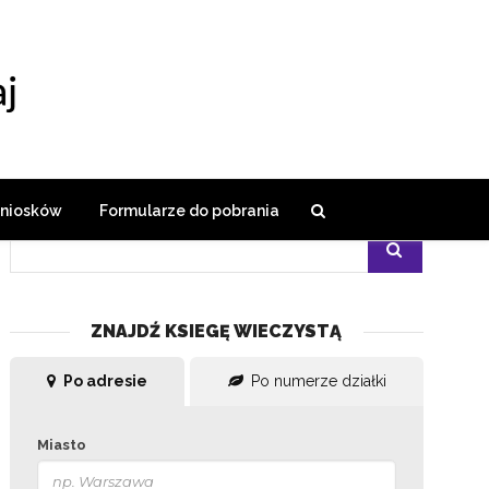
SZUKAJ W SERWISIE
wniosków
Formularze do pobrania
ZNAJDŹ KSIEGĘ WIECZYSTĄ
Po adresie
Po numerze działki
Miasto