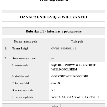
OZNACZENIE KSIĘGI WIECZYSTEJ
Rubryka 0.1 - Informacje podstawowe
Numer i nazwa pola
Treść pola
1.
Numer księgi
GW1G / 00066631 / 6
2.
Oznaczenie wydziału
---
A: nazwa sądu
SĄD REJONOWY W GORZOWIE
WIELKOPOLSKIM
B: siedziba sądu
GORZÓW WIELKOPOLSKI
C: kod wydziału
GW1G
D: numer wydziału
VI
E: nazwa wydziału
WYDZIAŁ KSIĄG WIECZYSTYCH
Indeks