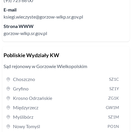
(95) 725 68 00
E-mail
ksiegi.wieczyste@gorzow-wlkp.sr.gov.pl
Strona WWW
gorzow-wlkp.sr.gov.pl
Pobliskie Wydziały KW
Sąd rejonowy
w Gorzowie Wielkopolskim
Choszczno
SZ1C
Gryfino
SZ1Y
Krosno Odrzańskie
ZG1K
Międzyrzecz
GW1M
Myślibórz
SZ1M
Nowy Tomyśl
PO1N