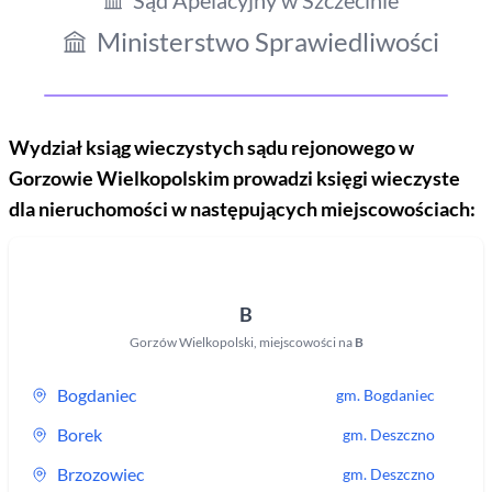
Sąd Apelacyjny w Szczecinie
Ministerstwo Sprawiedliwości
Wydział ksiąg wieczystych sądu rejonowego
w
Gorzowie Wielkopolskim
prowadzi księgi wieczyste
dla nieruchomości w następujących miejscowościach:
B
Gorzów Wielkopolski
,
miejscowości na
B
Bogdaniec
gm.
Bogdaniec
Borek
gm.
Deszczno
Brzozowiec
gm.
Deszczno