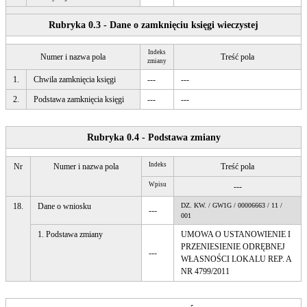
Rubryka 0.3 - Dane o zamknięciu księgi wieczystej
Indeks
Numer i nazwa pola
Treść pola
zmiany
1.
Chwila zamknięcia księgi
---
---
2.
Podstawa zamknięcia księgi
---
---
Rubryka 0.4 - Podstawa zmiany
Indeks
Nr
Numer i nazwa pola
Treść pola
Wpisu
---
18.
Dane o wniosku
DZ. KW. / GW1G / 00006663 / 11 /
---
001
1. Podstawa zmiany
UMOWA O USTANOWIENIE I
PRZENIESIENIE ODRĘBNEJ
---
WŁASNOŚCI LOKALU REP. A
NR 4799/2011