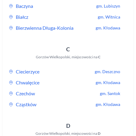
Baczyna
gm.
Lubiszyn
Białcz
gm.
Witnica
Bierzwienna Długa-Kolonia
gm.
Kłodawa
C
Gorzów Wielkopolski
,
miejscowości na
C
Ciecierzyce
gm.
Deszczno
Chwalęcice
gm.
Kłodawa
Czechów
gm.
Santok
Cząstków
gm.
Kłodawa
D
Gorzów Wielkopolski
,
miejscowości na
D