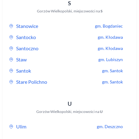
S
Gorzów Wielkopolski
,
miejscowości na
S
Stanowice
gm.
Bogdaniec
Santocko
gm.
Kłodawa
Santoczno
gm.
Kłodawa
Staw
gm.
Lubiszyn
Santok
gm.
Santok
Stare Polichno
gm.
Santok
U
Gorzów Wielkopolski
,
miejscowości na
U
Ulim
gm.
Deszczno