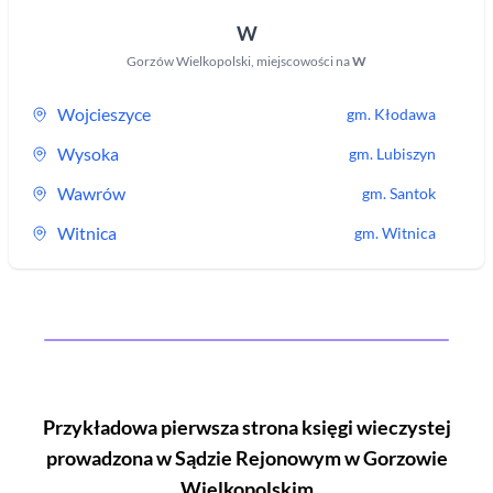
W
Gorzów Wielkopolski
,
miejscowości na
W
Wojcieszyce
gm.
Kłodawa
Wysoka
gm.
Lubiszyn
Wawrów
gm.
Santok
Witnica
gm.
Witnica
Przykładowa pierwsza strona księgi wieczystej
prowadzona w Sądzie Rejonowym
w Gorzowie
Wielkopolskim