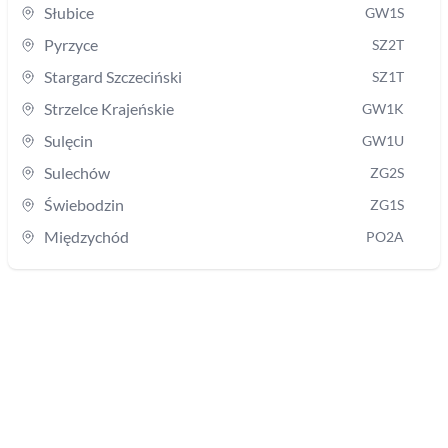
Słubice
GW1S
Pyrzyce
SZ2T
Stargard Szczeciński
SZ1T
Strzelce Krajeńskie
GW1K
Sulęcin
GW1U
Sulechów
ZG2S
Świebodzin
ZG1S
Międzychód
PO2A