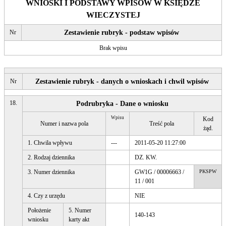
WNIOSKI I PODSTAWY WPISÓW W KSIĘDZE
WIECZYSTEJ
Nr
Zestawienie rubryk - podstaw wpisów
Brak wpisu
Nr
Zestawienie rubryk - danych o wnioskach i chwil wpisów
18.
Podrubryka - Dane o wniosku
Wpisu
Kod
Numer i nazwa pola
Treść pola
żąd.
1. Chwila wpływu
---
2011-05-20 11:27:00
2. Rodzaj dziennika
DZ. KW.
3. Numer dziennika
GW1G / 00006663 /
PKSPW
11 / 001
4. Czy z urzędu
NIE
Położenie
5. Numer
140-143
wniosku
karty akt