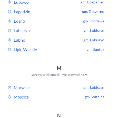
Łupowo
gm.
Bogdaniec
Łagodzin
gm.
Deszczno
Łośno
gm.
Kłodawa
Lubiszyn
gm.
Lubiszyn
Lubno
gm.
Lubiszyn
Lipki Wielkie
gm.
Santok
M
Gorzów Wielkopolski
,
miejscowości na
M
Marwice
gm.
Lubiszyn
Mościce
gm.
Witnica
N