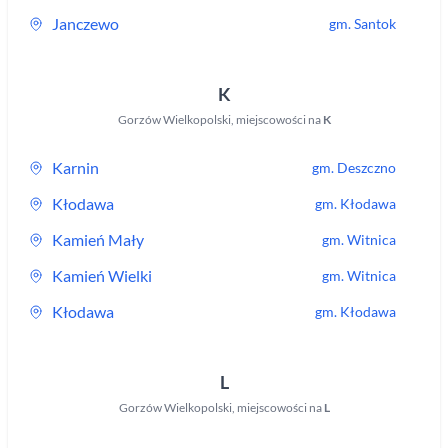
Janczewo
gm.
Santok
K
Gorzów Wielkopolski
,
miejscowości na
K
Karnin
gm.
Deszczno
Kłodawa
gm.
Kłodawa
Kamień Mały
gm.
Witnica
Kamień Wielki
gm.
Witnica
Kłodawa
gm.
Kłodawa
L
Gorzów Wielkopolski
,
miejscowości na
L