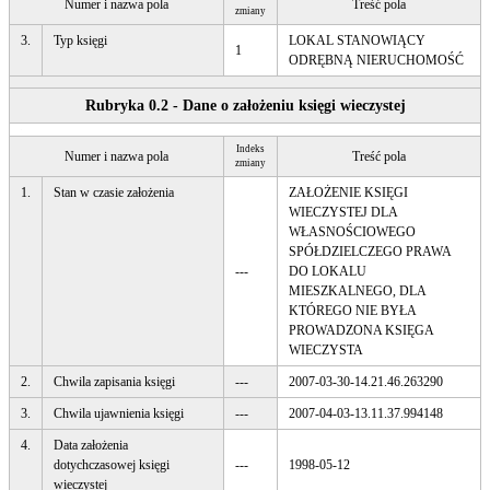
Numer i nazwa pola
Treść pola
zmiany
3.
Typ księgi
LOKAL STANOWIĄCY
1
ODRĘBNĄ NIERUCHOMOŚĆ
Rubryka 0.2 - Dane o założeniu księgi wieczystej
Indeks
Numer i nazwa pola
Treść pola
zmiany
1.
Stan w czasie założenia
ZAŁOŻENIE KSIĘGI
WIECZYSTEJ DLA
WŁASNOŚCIOWEGO
SPÓŁDZIELCZEGO PRAWA
---
DO LOKALU
MIESZKALNEGO, DLA
KTÓREGO NIE BYŁA
PROWADZONA KSIĘGA
WIECZYSTA
2.
Chwila zapisania księgi
---
2007-03-30-14.21.46.263290
3.
Chwila ujawnienia księgi
---
2007-04-03-13.11.37.994148
4.
Data założenia
dotychczasowej księgi
---
1998-05-12
wieczystej