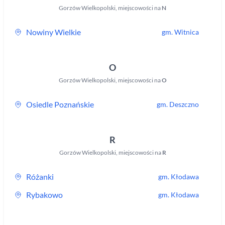
Gorzów Wielkopolski
,
miejscowości na
N
Nowiny Wielkie
gm.
Witnica
O
Gorzów Wielkopolski
,
miejscowości na
O
Osiedle Poznańskie
gm.
Deszczno
R
Gorzów Wielkopolski
,
miejscowości na
R
Różanki
gm.
Kłodawa
Rybakowo
gm.
Kłodawa