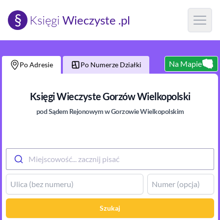
§
Księgi
Wieczyste .pl
Open m
Na Mapie
Po Adresie
Po Numerze Działki
Księgi Wieczyste
Gorzów Wielkopolski
pod Sądem Rejonowym
w Gorzowie Wielkopolskim
Miejscowość... zacznij pisać
Szukaj