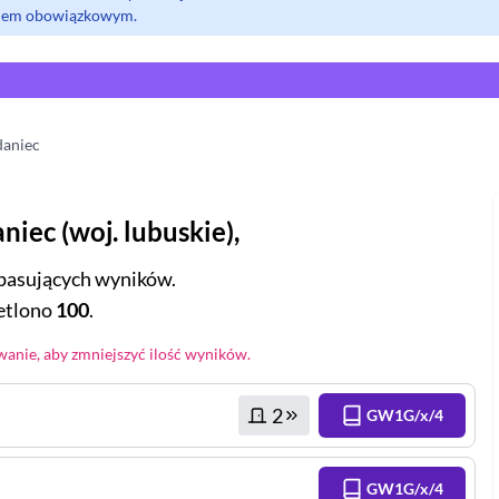
olem obowiązkowym.
aniec
niec
(
woj.
lubuskie
),
pasujących wyników.
tlono
100
.
anie, aby zmniejszyć ilość wyników.
2
GW1G/x/4
GW1G/x/4