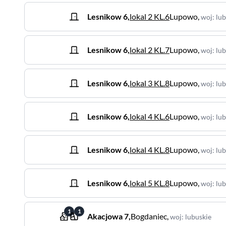
Lesnikow
6
,
lokal 2 KL.6
Lupowo
,
woj
:
lub
Lesnikow
6
,
lokal 2 KL.7
Lupowo
,
woj
:
lub
Lesnikow
6
,
lokal 3 KL.8
Lupowo
,
woj
:
lub
Lesnikow
6
,
lokal 4 KL.6
Lupowo
,
woj
:
lub
Lesnikow
6
,
lokal 4 KL.8
Lupowo
,
woj
:
lub
Lesnikow
6
,
lokal 5 KL.8
Lupowo
,
woj
:
lub
1
1
Akacjowa
7
,
Bogdaniec
,
woj
:
lubuskie