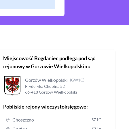
Miejscowość
Bogdaniec
podlega pod sąd
rejonowy
w Gorzowie Wielkopolskim
:
Gorzów Wielkopolski
(
GW1G
)
Fryderyka Chopina
52
66-418
Gorzów Wielkopolski
Pobliskie rejony wieczystoksięgowe:
Choszczno
SZ1C
Gryfino
SZ1Y