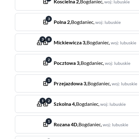
Koscielna
2
,
Bogdaniec
,
woj
:
lubuskie
3
Polna
2
,
Bogdaniec
,
woj
:
lubuskie
3
8
Mickiewicza
3
,
Bogdaniec
,
woj
:
lubuskie
2
Pocztowa
3
,
Bogdaniec
,
woj
:
lubuskie
1
Przejazdowa
3
,
Bogdaniec
,
woj
:
lubuskie
1
2
Szkolna
4
,
Bogdaniec
,
woj
:
lubuskie
1
Rozana
4D
,
Bogdaniec
,
woj
:
lubuskie