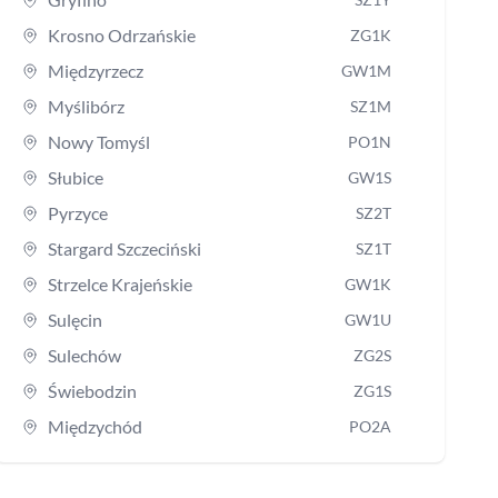
Krosno Odrzańskie
ZG1K
Międzyrzecz
GW1M
Myślibórz
SZ1M
Nowy Tomyśl
PO1N
Słubice
GW1S
Pyrzyce
SZ2T
Stargard Szczeciński
SZ1T
Strzelce Krajeńskie
GW1K
Sulęcin
GW1U
Sulechów
ZG2S
Świebodzin
ZG1S
Międzychód
PO2A