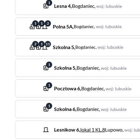
1
Lesna
4
,
Bogdaniec
,
woj
:
lubuskie
1
1
2
Polna
5A
,
Bogdaniec
,
woj
:
lubuskie
2
1
11
Szkolna
5
,
Bogdaniec
,
woj
:
lubuskie
1
Szkolna
5
,
Bogdaniec
,
woj
:
lubuskie
1
Pocztowa
6
,
Bogdaniec
,
woj
:
lubuskie
1
Szkolna
6
,
Bogdaniec
,
woj
:
lubuskie
Lesnikow
6
,
lokal 1 KL.8
Lupowo
,
woj
:
lub