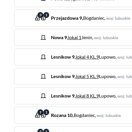
3
1
Przejazdowa
9
,
Bogdaniec
,
woj
:
lubuskie
Nowa
9
,
lokal 1
Jenin
,
woj
:
lubuskie
Lesnikow
9
,
lokal 4 KL.9
Lupowo
,
woj
:
lub
Lesnikow
9
,
lokal 5 KL.9
Lupowo
,
woj
:
lub
Lesnikow
9
,
lokal 8 KL.9
Lupowo
,
woj
:
lub
1
1
Rozana
10
,
Bogdaniec
,
woj
:
lubuskie
2
1