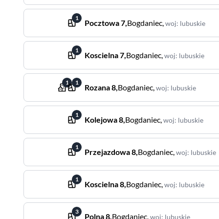
1
Pocztowa
7
,
Bogdaniec
,
woj
:
lubuskie
1
Koscielna
7
,
Bogdaniec
,
woj
:
lubuskie
1
1
Rozana
8
,
Bogdaniec
,
woj
:
lubuskie
1
Kolejowa
8
,
Bogdaniec
,
woj
:
lubuskie
1
Przejazdowa
8
,
Bogdaniec
,
woj
:
lubuskie
1
Koscielna
8
,
Bogdaniec
,
woj
:
lubuskie
3
Polna
8
,
Bogdaniec
,
woj
:
lubuskie