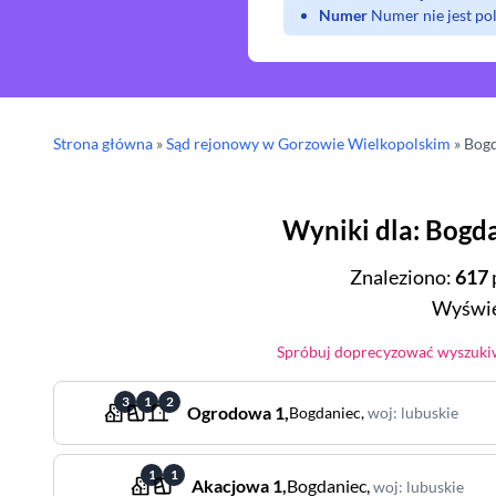
Numer
Numer nie jest p
Strona główna
»
Sąd rejonowy
w Gorzowie Wielkopolskim
»
Bogd
Wyniki dla
:
Bogda
Znaleziono
:
617
Wyświe
Spróbuj doprecyzować wyszukiw
3
1
2
Ogrodowa
1
,
Bogdaniec
,
woj
:
lubuskie
1
1
Akacjowa
1
,
Bogdaniec
,
woj
:
lubuskie