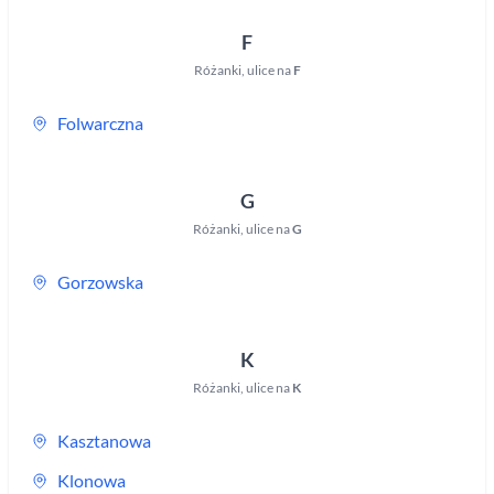
F
Różanki
,
ulice na
F
Folwarczna
G
Różanki
,
ulice na
G
Gorzowska
K
Różanki
,
ulice na
K
Kasztanowa
Klonowa