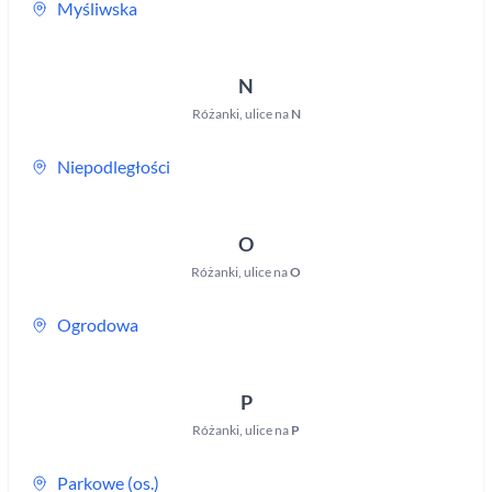
Myśliwska
N
Różanki
,
ulice na
N
Niepodległości
O
Różanki
,
ulice na
O
Ogrodowa
P
Różanki
,
ulice na
P
Parkowe (os.)