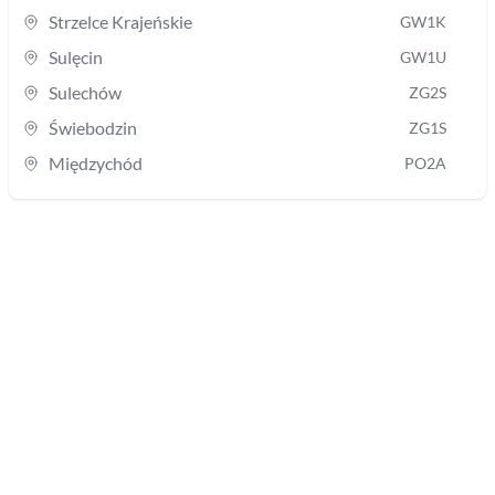
Strzelce Krajeńskie
GW1K
Sulęcin
GW1U
Sulechów
ZG2S
Świebodzin
ZG1S
Międzychód
PO2A