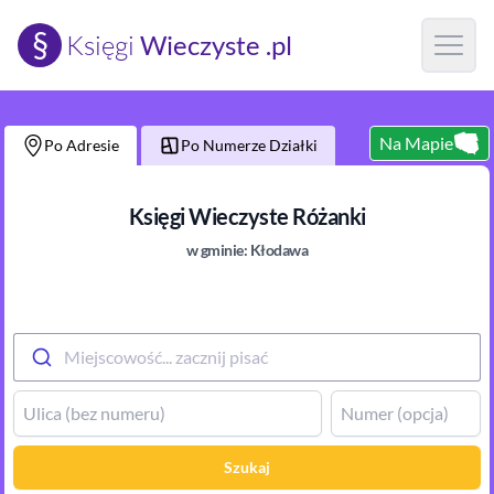
§
Księgi
Wieczyste .pl
Open m
Na Mapie
Po Adresie
Po Numerze Działki
Księgi Wieczyste
Różanki
w gminie:
Kłodawa
Miejscowość... zacznij pisać
Szukaj