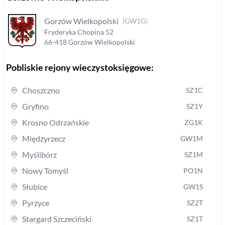
Gorzów Wielkopolski
(
GW1G
)
Fryderyka Chopina
52
66-418
Gorzów Wielkopolski
Pobliskie rejony wieczystoksięgowe:
Choszczno
SZ1C
Gryfino
SZ1Y
Krosno Odrzańskie
ZG1K
Międzyrzecz
GW1M
Myślibórz
SZ1M
Nowy Tomyśl
PO1N
Słubice
GW1S
Pyrzyce
SZ2T
Stargard Szczeciński
SZ1T