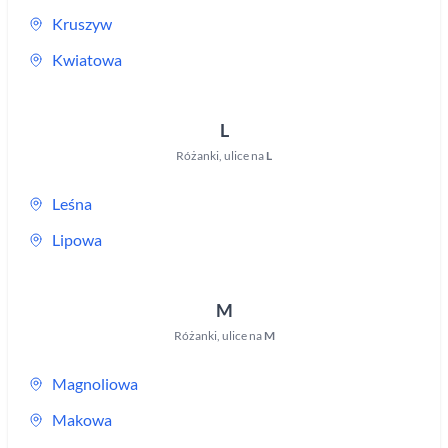
Kruszyw
Kwiatowa
L
Różanki
,
ulice na
L
Leśna
Lipowa
M
Różanki
,
ulice na
M
Magnoliowa
Makowa