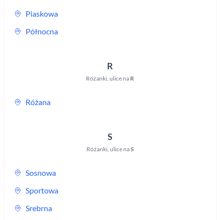
Piaskowa
Północna
R
Różanki
,
ulice na
R
Różana
S
Różanki
,
ulice na
S
Sosnowa
Sportowa
Srebrna