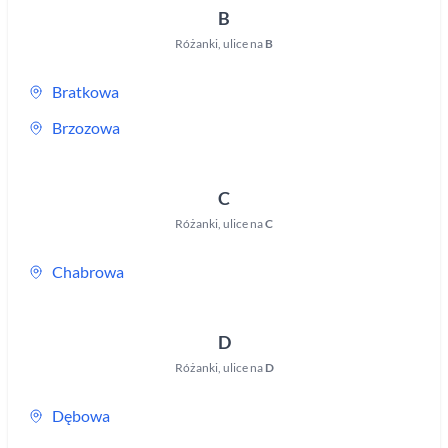
B
Różanki
,
ulice na
B
Bratkowa
Brzozowa
C
Różanki
,
ulice na
C
Chabrowa
D
Różanki
,
ulice na
D
Dębowa