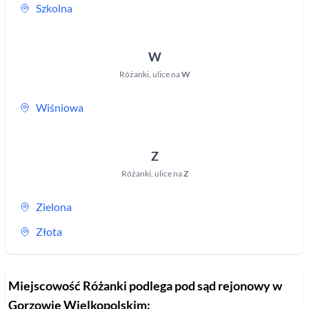
Szkolna
W
Różanki
,
ulice na
W
Wiśniowa
Z
Różanki
,
ulice na
Z
Zielona
Złota
Miejscowość
Różanki
podlega pod sąd rejonowy
w
Gorzowie Wielkopolskim
: