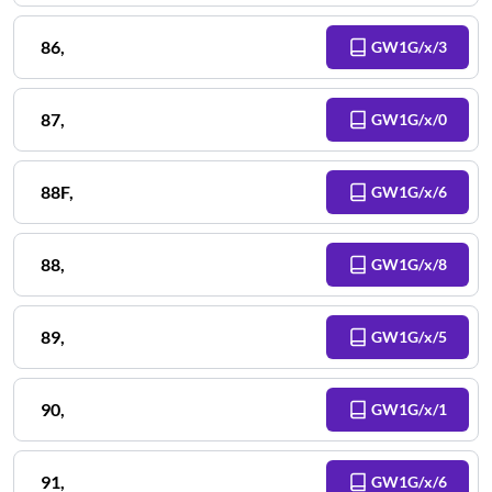
86
,
GW1G/x/3
87
,
GW1G/x/0
88F
,
GW1G/x/6
88
,
GW1G/x/8
89
,
GW1G/x/5
90
,
GW1G/x/1
91
,
GW1G/x/6