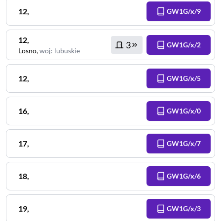
12
,
GW1G/x/9
12
,
3
GW1G/x/2
Losno
,
woj
:
lubuskie
12
,
GW1G/x/5
16
,
GW1G/x/0
17
,
GW1G/x/7
18
,
GW1G/x/6
19
,
GW1G/x/3