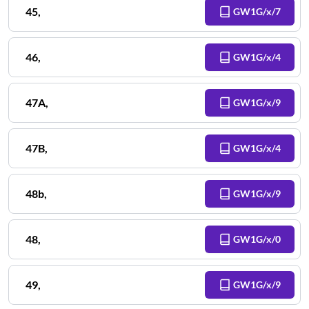
45
,
GW1G/x/7
46
,
GW1G/x/4
47A
,
GW1G/x/9
47B
,
GW1G/x/4
48b
,
GW1G/x/9
48
,
GW1G/x/0
49
,
GW1G/x/9