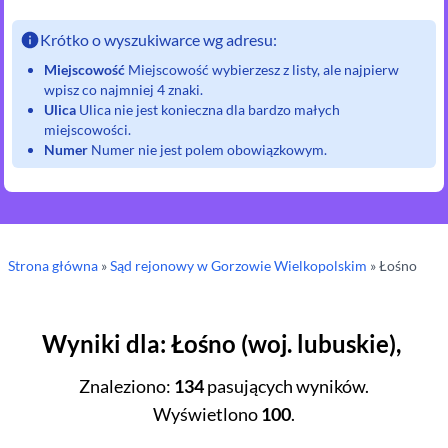
Krótko o wyszukiwarce wg adresu:
Miejscowość
Miejscowość wybierzesz z listy, ale najpierw
wpisz co najmniej 4 znaki.
Ulica
Ulica nie jest konieczna dla bardzo małych
miejscowości.
Numer
Numer nie jest polem obowiązkowym.
Strona główna
»
Sąd rejonowy
w Gorzowie Wielkopolskim
»
Łośno
Wyniki dla
:
Łośno
(
woj.
lubuskie
),
Znaleziono
:
134
pasujących wyników.
Wyświetlono
100
.