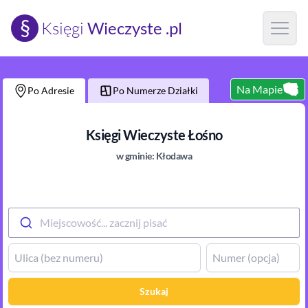
§
Księgi
Wieczyste .pl
Open m
Na Mapie
Po Adresie
Po Numerze Działki
Księgi Wieczyste
Łośno
w gminie:
Kłodawa
Miejscowość... zacznij pisać
Szukaj