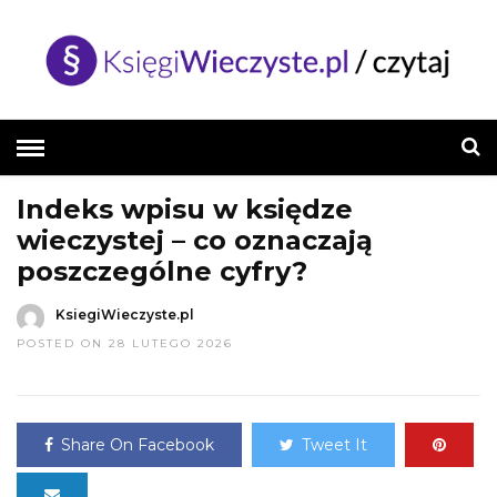
HOME
»
BAZA WIEDZY
Indeks wpisu w księdze
wieczystej – co oznaczają
poszczególne cyfry?
KsiegiWieczyste.pl
POSTED ON 28 LUTEGO 2026
Share On Facebook
Tweet It