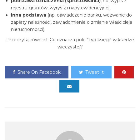
podstawa oznaczenia (sprostowania)
, np. wypis z
rejestru gruntów, wyrys z mapy ewidencyjnej,
inna podstawa
(np. oświadczenie banku, wezwanie do
zapłaty należności, zawiadomienie o zmianie właściciela
nieruchomości).
Przeczytaj również: Co oznacza pole “Typ księgi” w księdze
wieczystej?
Share On Facebook
Tweet It