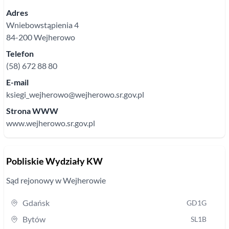
Adres
Wniebowstąpienia
4
84-200
Wejherowo
Telefon
(58) 672 88 80
E-mail
ksiegi_wejherowo@wejherowo.sr.gov.pl
Strona WWW
www.wejherowo.sr.gov.pl
Pobliskie Wydziały KW
Sąd rejonowy
w Wejherowie
Gdańsk
GD1G
Bytów
SL1B