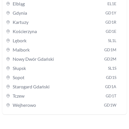
Elbląg
EL1E
Gdynia
GD1Y
Kartuzy
GD1R
Kościerzyna
GD1E
Lębork
SL1L
Malbork
GD1M
Nowy Dwór Gdański
GD2M
Słupsk
SL1S
Sopot
GD1S
Starogard Gdański
GD1A
Tczew
GD1T
Wejherowo
GD1W