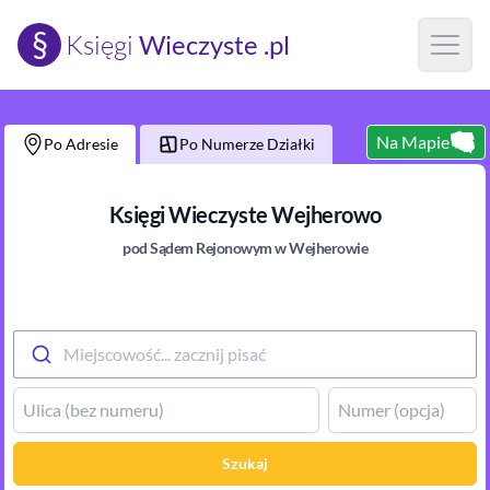
§
Księgi
Wieczyste .pl
Open m
Na Mapie
Po Adresie
Po Numerze Działki
Księgi Wieczyste
Wejherowo
pod Sądem Rejonowym
w Wejherowie
Miejscowość... zacznij pisać
Szukaj