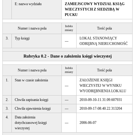
E: nazwa wydziału
ZAMIEJSCOWY WYDZIAŁ KSIĄG
WIECZYSTYCH Z SIEDZIBĄ W
PUCKU
Indeks
Numer i nazwa pola
Treść pola
zmiany
3.
Typ księgi
LOKAL STANOWIĄCY
---
ODRĘBNĄ NIERUCHOMOŚĆ
Rubryka 0.2 - Dane o założeniu księgi wieczystej
Indeks
Numer i nazwa pola
Treść pola
zmiany
1.
Stan w czasie założenia
ZAŁOŻENIE KSIĘGI
---
WIECZYSTEJ W WYNIKU
WYODRĘBNIENIA LOKALU
2.
Chwila zapisania księgi
---
2010-09-10-11.31.09.607931
3.
Chwila ujawnienia księgi
---
2010-09-17-08.40.22.313204
4.
Data założenia
dotychczasowej księgi
---
2006-06-07
wieczystej