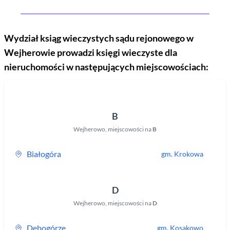
Wydział ksiąg wieczystych sądu rejonowego
w
Wejherowie
prowadzi księgi wieczyste dla
nieruchomości w następujących miejscowościach:
B
Wejherowo
,
miejscowości na
B
Białogóra
gm.
Krokowa
D
Wejherowo
,
miejscowości na
D
Dębogórze
gm.
Kosakowo