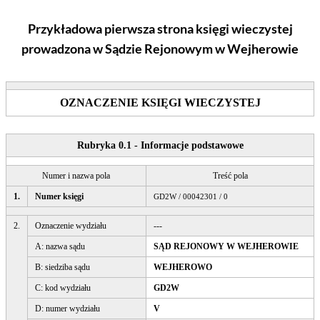
Przykładowa pierwsza strona księgi wieczystej
prowadzona w Sądzie Rejonowym
w Wejherowie
OZNACZENIE KSIĘGI WIECZYSTEJ
Rubryka 0.1 - Informacje podstawowe
Numer i nazwa pola
Treść pola
1.
Numer księgi
GD2W / 00042301 / 0
2.
Oznaczenie wydziału
---
A: nazwa sądu
SĄD REJONOWY W WEJHEROWIE
B: siedziba sądu
WEJHEROWO
C: kod wydziału
GD2W
D: numer wydziału
V