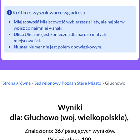
Krótko o wyszukiwarce wg adresu:
Miejscowość
Miejscowość wybierzesz z listy, ale najpierw
wpisz co najmniej 4 znaki.
Ulica
Ulica nie jest konieczna dla bardzo małych
miejscowości.
Numer
Numer nie jest polem obowiązkowym.
Strona główna
»
Sąd rejonowy
Poznań Stare Miasto
»
Głuchowo
Wyniki
dla
:
Głuchowo
(
woj.
wielkopolskie
),
Znaleziono
:
367
pasujących wyników.
Wyświetlono
100
.