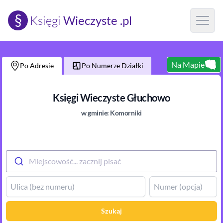
§
Księgi
Wieczyste .pl
Open m
Na Mapie
Po Adresie
Po Numerze Działki
Księgi Wieczyste
Głuchowo
w gminie:
Komorniki
Miejscowość... zacznij pisać
Szukaj