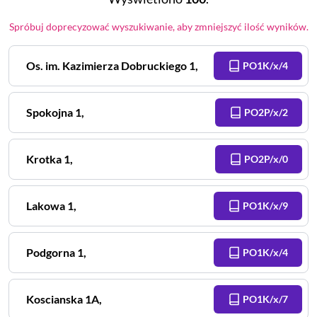
Spróbuj doprecyzować wyszukiwanie, aby zmniejszyć ilość wyników.
Os. im. Kazimierza Dobruckiego
1
,
PO1K/x/4
Spokojna
1
,
PO2P/x/2
Krotka
1
,
PO2P/x/0
Lakowa
1
,
PO1K/x/9
Podgorna
1
,
PO1K/x/4
Koscianska
1A
,
PO1K/x/7