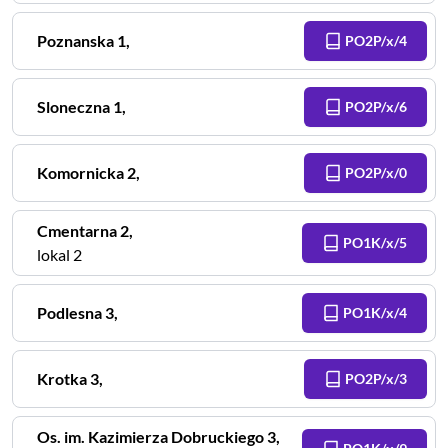
Poznanska
1
,
PO2P/x/4
Sloneczna
1
,
PO2P/x/6
Komornicka
2
,
PO2P/x/0
Cmentarna
2
,
PO1K/x/5
lokal 2
Podlesna
3
,
PO1K/x/4
Krotka
3
,
PO2P/x/3
Os. im. Kazimierza Dobruckiego
3
,