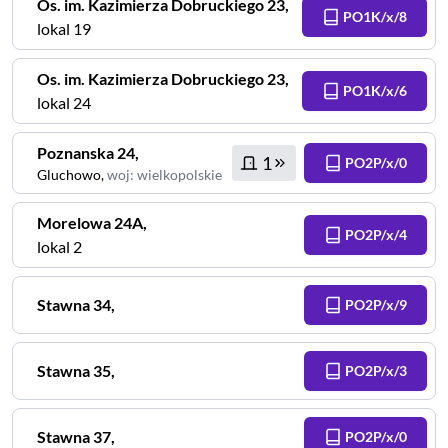
Os. im. Kazimierza Dobruckiego
23
,
PO1K/x/8
lokal 19
Os. im. Kazimierza Dobruckiego
23
,
PO1K/x/6
lokal 24
Poznanska
24
,
1
PO2P/x/0
Gluchowo
,
woj
:
wielkopolskie
Morelowa
24A
,
PO2P/x/4
lokal 2
Stawna
34
,
PO2P/x/9
Stawna
35
,
PO2P/x/3
Stawna
37
,
PO2P/x/0