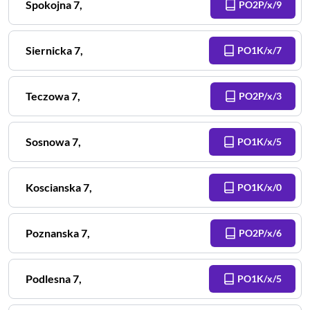
Spokojna
7
,
PO2P/x/9
Siernicka
7
,
PO1K/x/7
Teczowa
7
,
PO2P/x/3
Sosnowa
7
,
PO1K/x/5
Koscianska
7
,
PO1K/x/0
Poznanska
7
,
PO2P/x/6
Podlesna
7
,
PO1K/x/5