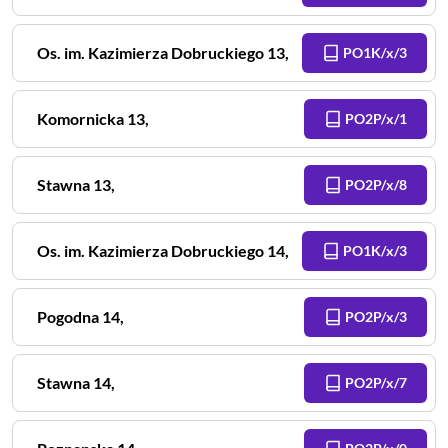
Os. im. Kazimierza Dobruckiego
13
,
PO1K/x/3
Komornicka
13
,
PO2P/x/1
Stawna
13
,
PO2P/x/8
Os. im. Kazimierza Dobruckiego
14
,
PO1K/x/3
Pogodna
14
,
PO2P/x/3
Stawna
14
,
PO2P/x/7