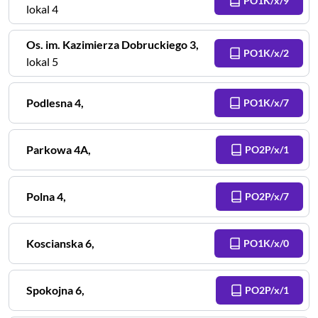
PO1K/x/9
lokal 4
Os. im. Kazimierza Dobruckiego
3
,
PO1K/x/2
lokal 5
Podlesna
4
,
PO1K/x/7
Parkowa
4A
,
PO2P/x/1
Polna
4
,
PO2P/x/7
Koscianska
6
,
PO1K/x/0
Spokojna
6
,
PO2P/x/1