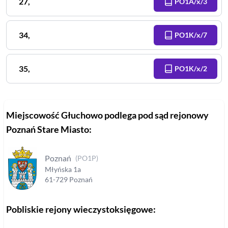
27
,
PO1A/x/3
34
,
PO1K/x/7
35
,
PO1K/x/2
Miejscowość
Głuchowo
podlega pod sąd rejonowy
Poznań Stare Miasto
:
Poznań
(
PO1P
)
Młyńska
1a
61-729
Poznań
Pobliskie rejony wieczystoksięgowe: