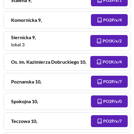
Stawna
9
,
PO2P/x/1
Komornicka
9
,
PO2P/x/4
Siernicka
9
,
PO1K/x/2
lokal 3
Os. im. Kazimierza Dobruckiego
10
,
PO1K/x/4
Poznanska
10
,
PO2P/x/7
Spokojna
10
,
PO2P/x/0
Teczowa
10
,
PO2P/x/7