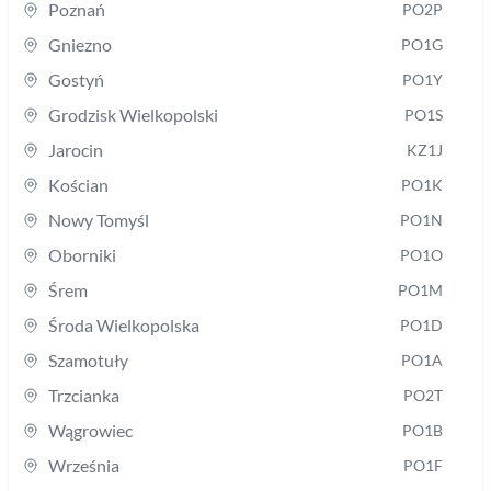
Poznań
PO2P
Gniezno
PO1G
Gostyń
PO1Y
Grodzisk Wielkopolski
PO1S
Jarocin
KZ1J
Kościan
PO1K
Nowy Tomyśl
PO1N
Oborniki
PO1O
Śrem
PO1M
Środa Wielkopolska
PO1D
Szamotuły
PO1A
Trzcianka
PO2T
Wągrowiec
PO1B
Września
PO1F