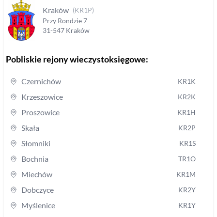
Kraków
(
KR1P
)
Przy Rondzie
7
31-547
Kraków
Pobliskie rejony wieczystoksięgowe:
Czernichów
KR1K
Krzeszowice
KR2K
Proszowice
KR1H
Skała
KR2P
Słomniki
KR1S
Bochnia
TR1O
Miechów
KR1M
Dobczyce
KR2Y
Myślenice
KR1Y