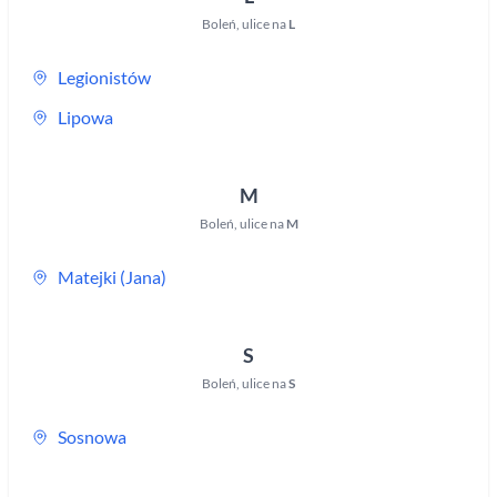
Boleń
,
ulice na
L
Legionistów
Lipowa
M
Boleń
,
ulice na
M
Matejki (Jana)
S
Boleń
,
ulice na
S
Sosnowa