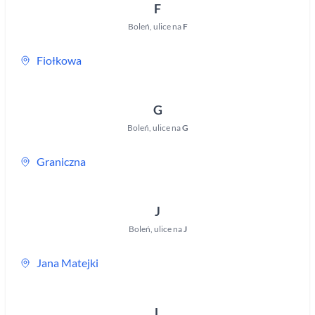
F
Boleń
,
ulice na
F
Fiołkowa
G
Boleń
,
ulice na
G
Graniczna
J
Boleń
,
ulice na
J
Jana Matejki
L