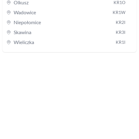
Olkusz
KR1O
Wadowice
KR1W
Niepołomice
KR2I
Skawina
KR3I
Wieliczka
KR1I