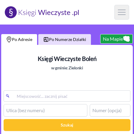
§
Księgi
Wieczyste .pl
Open m
Na Mapie
Po Adresie
Po Numerze Działki
Księgi Wieczyste
Boleń
w gminie:
Zielonki
Szukaj