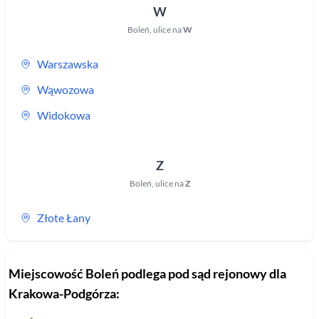
W
Boleń
,
ulice na
W
Warszawska
Wąwozowa
Widokowa
Z
Boleń
,
ulice na
Z
Złote Łany
Miejscowość
Boleń
podlega pod sąd rejonowy
dla
Krakowa-Podgórza
: