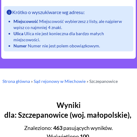
Krótko o wyszukiwarce wg adresu:
Miejscowość
Miejscowość wybierzesz z listy, ale najpierw
wpisz co najmniej 4 znaki.
Ulica
Ulica nie jest konieczna dla bardzo małych
miejscowości.
Numer
Numer nie jest polem obowiązkowym.
Strona główna
»
Sąd rejonowy
w Miechowie
»
Szczepanowice
Wyniki
dla
:
Szczepanowice
(
woj.
małopolskie
),
Znaleziono
:
463
pasujących wyników.
Wyświetlono
100
.