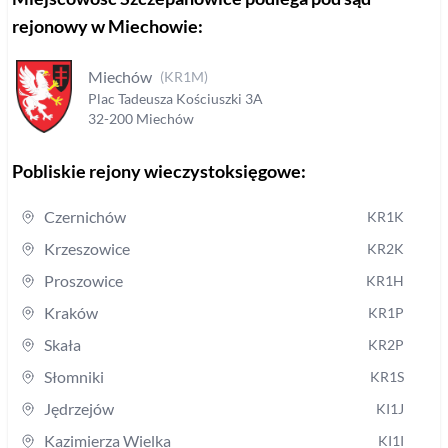
rejonowy
w Miechowie
:
Miechów
(
KR1M
)
Plac Tadeusza Kościuszki
3A
32-200
Miechów
Pobliskie rejony wieczystoksięgowe:
Czernichów
KR1K
Krzeszowice
KR2K
Proszowice
KR1H
Kraków
KR1P
Skała
KR2P
Słomniki
KR1S
Jędrzejów
KI1J
Kazimierza Wielka
KI1I