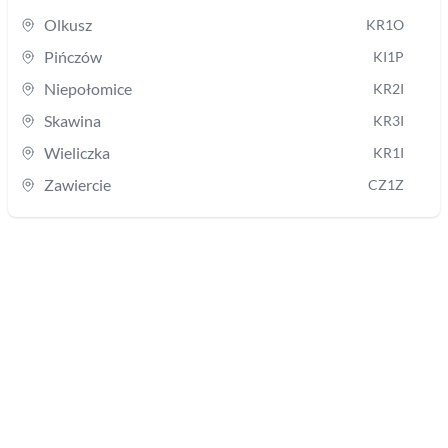
Olkusz
KR1O
Pińczów
KI1P
Niepołomice
KR2I
Skawina
KR3I
Wieliczka
KR1I
Zawiercie
CZ1Z