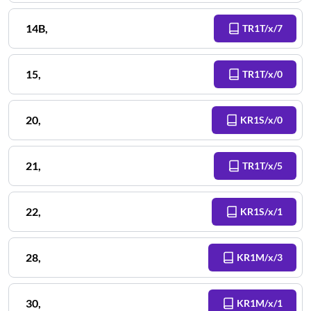
14B
,
TR1T/x/7
15
,
TR1T/x/0
20
,
KR1S/x/0
21
,
TR1T/x/5
22
,
KR1S/x/1
28
,
KR1M/x/3
30
,
KR1M/x/1