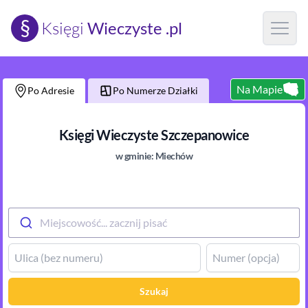
§
Księgi
Wieczyste .pl
Open m
Na Mapie
Po Adresie
Po Numerze Działki
Księgi Wieczyste
Szczepanowice
w gminie:
Miechów
Miejscowość... zacznij pisać
Szukaj