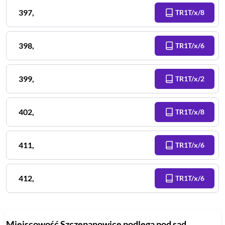
397
,
TR1T/x/8
398
,
TR1T/x/6
399
,
TR1T/x/2
402
,
TR1T/x/8
411
,
TR1T/x/6
412
,
TR1T/x/6
Miejscowość
Szczepanowice
podlega pod sąd