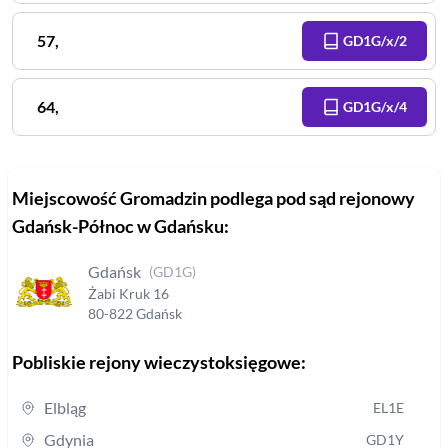
57
,
GD1G/x/2
64
,
GD1G/x/4
Miejscowość
Gromadzin
podlega pod sąd rejonowy
Gdańsk-Północ w Gdańsku
:
Gdańsk
(
GD1G
)
Żabi Kruk
16
80-822
Gdańsk
Pobliskie rejony wieczystoksięgowe:
Elbląg
EL1E
Gdynia
GD1Y