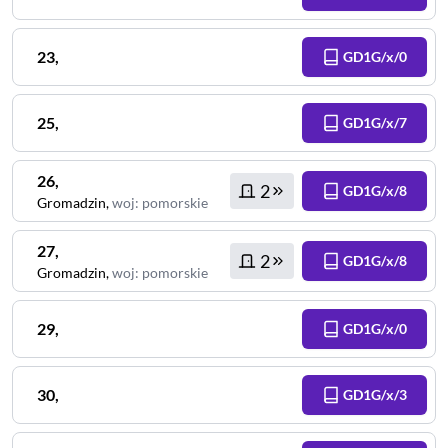
23
,
GD1G/x/0
25
,
GD1G/x/7
26
,
2
GD1G/x/8
Gromadzin
,
woj
:
pomorskie
27
,
2
GD1G/x/8
Gromadzin
,
woj
:
pomorskie
29
,
GD1G/x/0
30
,
GD1G/x/3