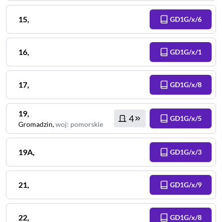
15
,
GD1G/x/6
16
,
GD1G/x/1
17
,
GD1G/x/8
19
,
4
GD1G/x/5
Gromadzin
,
woj
:
pomorskie
19A
,
GD1G/x/3
21
,
GD1G/x/9
22
,
GD1G/x/8