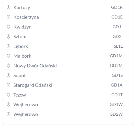
Kartuzy
GD1R
Kościerzyna
GD1E
Kwidzyn
GD1I
Sztum
GD2I
Lębork
SL1L
Malbork
GD1M
Nowy Dwór Gdański
GD2M
Sopot
GD1S
Starogard Gdański
GD1A
Tczew
GD1T
Wejherowo
GD1W
Wejherowo
GD2W