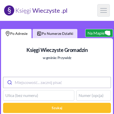
§
Księgi
Wieczyste .pl
Open m
Na Mapie
Po Adresie
Po Numerze Działki
Księgi Wieczyste
Gromadzin
w gminie:
Przywidz
Miejscowość... zacznij pisać
Szukaj