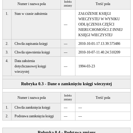
Indeks
Numer i nazwa pola
Treść pola
zmiany
1.
Stan w czasie założenia
ZAŁOŻENIE KSIĘGI
WIECZYSTEJ W WYNIKU
---
ODŁĄCZENIA CZĘŚCI
NIERUCHOMOŚCI Z INNEJ
KSIĘGI WIECZYSTEJ
2.
Chwila zapisania księgi
---
2010-10-01-17.13.39.575486
3.
Chwila ujawnienia księgi
---
2010-10-07-11.40.24.510209
4.
Data założenia
dotychczasowej księgi
---
1994-03-23
wieczystej
Rubryka 0.3 - Dane o zamknięciu księgi wieczystej
Indeks
Numer i nazwa pola
Treść pola
zmiany
1.
Chwila zamknięcia księgi
---
---
2.
Podstawa zamknięcia księgi
---
---
Rubryka 0.4 - Podstawa zmiany