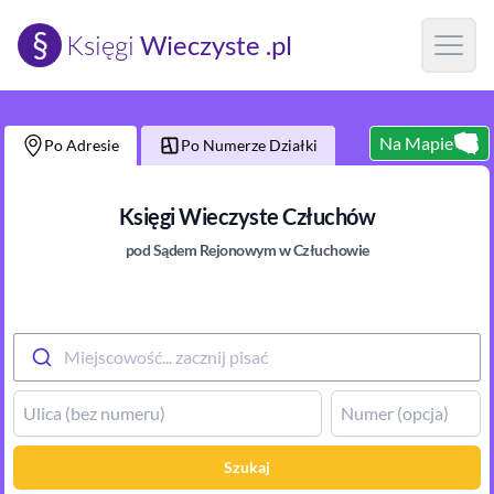
§
Księgi
Wieczyste .pl
Open m
Na Mapie
Po Adresie
Po Numerze Działki
Księgi Wieczyste
Człuchów
pod Sądem Rejonowym
w Człuchowie
Miejscowość... zacznij pisać
Szukaj