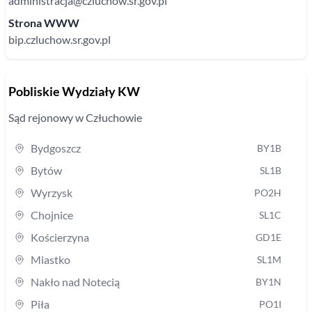
administracja@czluchow.sr.gov.pl
Strona WWW
bip.czluchow.sr.gov.pl
Pobliskie Wydziały KW
Sąd rejonowy
w Człuchowie
Bydgoszcz
BY1B
Bytów
SL1B
Wyrzysk
PO2H
Chojnice
SL1C
Kościerzyna
GD1E
Miastko
SL1M
Nakło nad Notecią
BY1N
Piła
PO1I