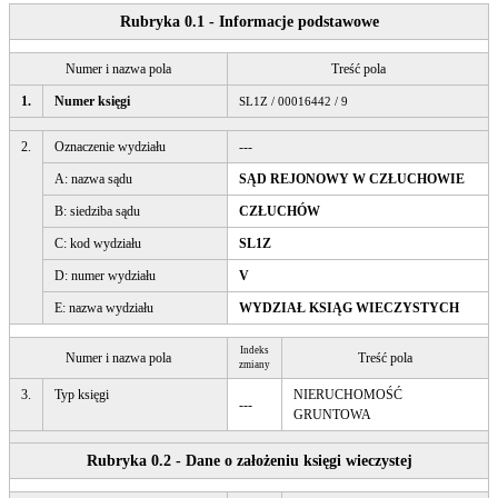
Rubryka 0.1 - Informacje podstawowe
Numer i nazwa pola
Treść pola
1.
Numer księgi
SL1Z / 00016442 / 9
2.
Oznaczenie wydziału
---
A: nazwa sądu
SĄD REJONOWY W CZŁUCHOWIE
B: siedziba sądu
CZŁUCHÓW
C: kod wydziału
SL1Z
D: numer wydziału
V
E: nazwa wydziału
WYDZIAŁ KSIĄG WIECZYSTYCH
Indeks
Numer i nazwa pola
Treść pola
zmiany
3.
Typ księgi
NIERUCHOMOŚĆ
---
GRUNTOWA
Rubryka 0.2 - Dane o założeniu księgi wieczystej