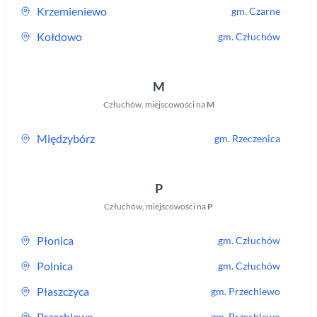
Krzemieniewo
gm.
Czarne
Kołdowo
gm.
Człuchów
M
Człuchów
,
miejscowości na
M
Międzybórz
gm.
Rzeczenica
P
Człuchów
,
miejscowości na
P
Płonica
gm.
Człuchów
Polnica
gm.
Człuchów
Płaszczyca
gm.
Przechlewo
Przechlewo
gm.
Przechlewo