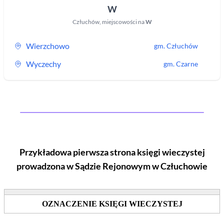
W
Człuchów
,
miejscowości na
W
Wierzchowo
gm.
Człuchów
Wyczechy
gm.
Czarne
Przykładowa pierwsza strona księgi wieczystej
prowadzona w Sądzie Rejonowym
w Człuchowie
OZNACZENIE KSIĘGI WIECZYSTEJ