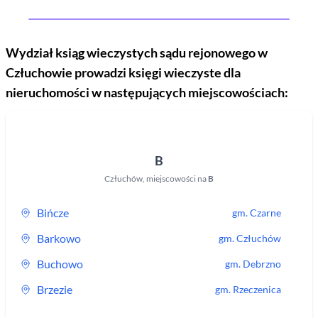
Wydział ksiąg wieczystych sądu rejonowego
w
Człuchowie
prowadzi księgi wieczyste dla
nieruchomości w następujących miejscowościach:
B
Człuchów
,
miejscowości na
B
Bińcze
gm.
Czarne
Barkowo
gm.
Człuchów
Buchowo
gm.
Debrzno
Brzezie
gm.
Rzeczenica