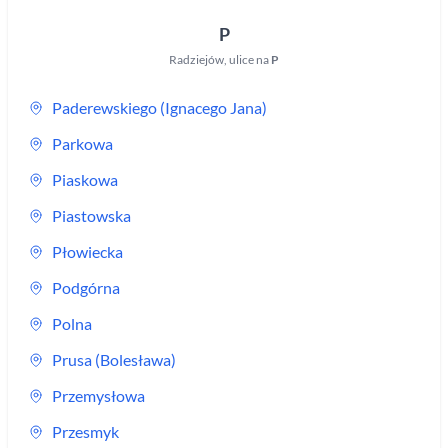
P
Radziejów
,
ulice na
P
Paderewskiego (Ignacego Jana)
Parkowa
Piaskowa
Piastowska
Płowiecka
Podgórna
Polna
Prusa (Bolesława)
Przemysłowa
Przesmyk