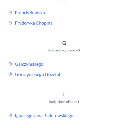
Franciszkańska
Fryderyka Chopina
G
Radziejów
,
ulice na
G
Gałczyńskiego
Górczyńskiego (Józefa)
I
Radziejów
,
ulice na
I
Ignacego Jana Paderewskiego