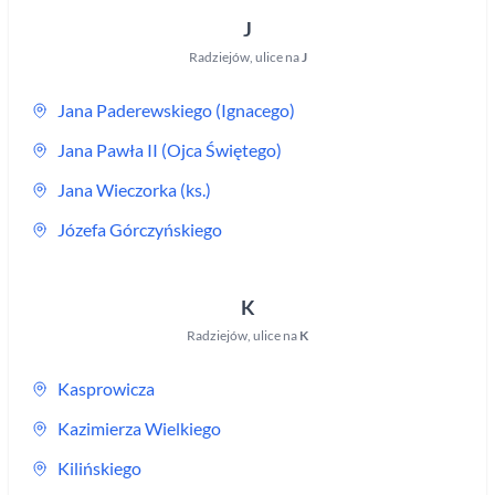
J
Radziejów
,
ulice na
J
Jana Paderewskiego (Ignacego)
Jana Pawła II (Ojca Świętego)
Jana Wieczorka (ks.)
Józefa Górczyńskiego
K
Radziejów
,
ulice na
K
Kasprowicza
Kazimierza Wielkiego
Kilińskiego