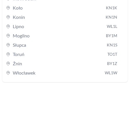
Koło
KN1K
Konin
KN1N
Lipno
WL1L
Mogilno
BY1M
Słupca
KN1S
Toruń
TO1T
Żnin
BY1Z
Włocławek
WL1W