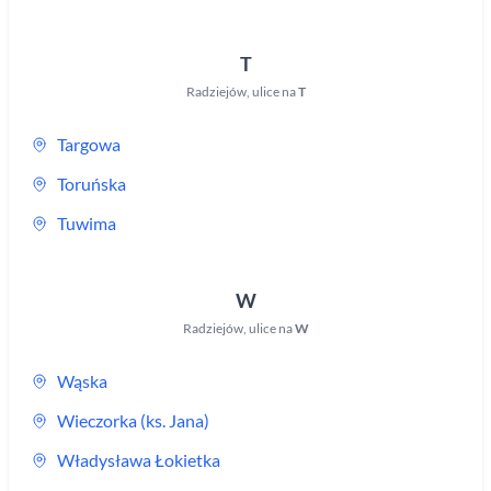
T
Radziejów
,
ulice na
T
Targowa
Toruńska
Tuwima
W
Radziejów
,
ulice na
W
Wąska
Wieczorka (ks. Jana)
Władysława Łokietka