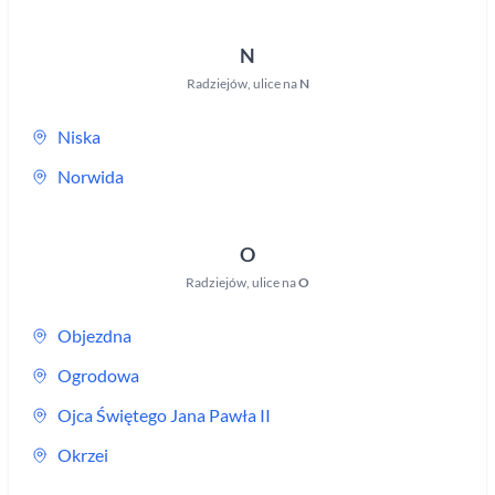
N
Radziejów
,
ulice na
N
Niska
Norwida
O
Radziejów
,
ulice na
O
Objezdna
Ogrodowa
Ojca Świętego Jana Pawła II
Okrzei