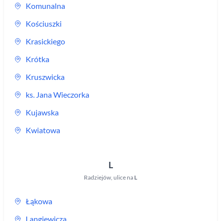
Komunalna
Kościuszki
Krasickiego
Krótka
Kruszwicka
ks. Jana Wieczorka
Kujawska
Kwiatowa
L
Radziejów
,
ulice na
L
Łąkowa
Langiewicza