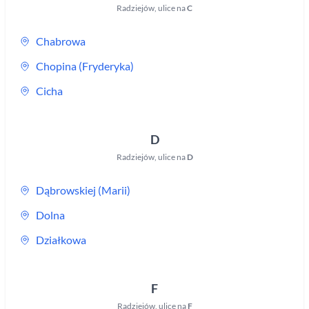
Radziejów
,
ulice na
C
Chabrowa
Chopina (Fryderyka)
Cicha
D
Radziejów
,
ulice na
D
Dąbrowskiej (Marii)
Dolna
Działkowa
F
Radziejów
,
ulice na
F