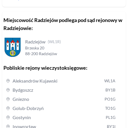
Miejscowość
Radziejów
podlega pod sąd rejonowy
w
Radziejowie
:
Radziejów
(
WL1R
)
Brzeska
20
88-200
Radziejów
Pobliskie rejony wieczystoksięgowe:
Aleksandrów Kujawski
WL1A
Bydgoszcz
BY1B
Gniezno
PO1G
Golub-Dobrzyń
TO1G
Gostynin
PL1G
Inowrocław
BY1I