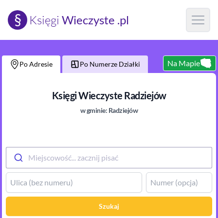
§
Księgi
Wieczyste .pl
Open m
Na Mapie
Po Adresie
Po Numerze Działki
Księgi Wieczyste
Radziejów
w gminie:
Radziejów
Miejscowość... zacznij pisać
Szukaj