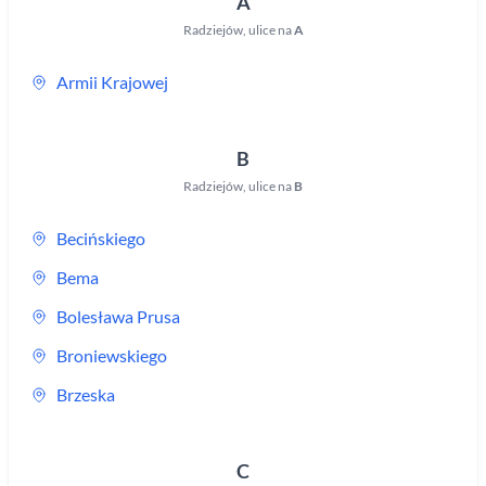
A
Radziejów
,
ulice na
A
Armii Krajowej
B
Radziejów
,
ulice na
B
Becińskiego
Bema
Bolesława Prusa
Broniewskiego
Brzeska
C