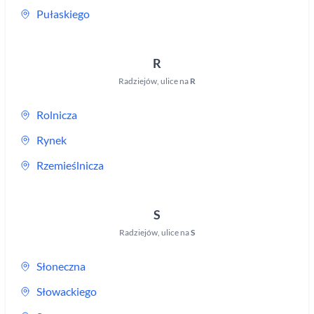
Pułaskiego
R
Radziejów
,
ulice na
R
Rolnicza
Rynek
Rzemieślnicza
S
Radziejów
,
ulice na
S
Słoneczna
Słowackiego