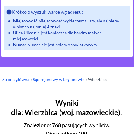
Krótko o wyszukiwarce wg adresu:
Miejscowość
Miejscowość wybierzesz z listy, ale najpierw
wpisz co najmniej 4 znaki.
Ulica
Ulica nie jest konieczna dla bardzo małych
miejscowości.
Numer
Numer nie jest polem obowiązkowym.
Strona główna
»
Sąd rejonowy
w Legionowie
»
Wierzbica
Wyniki
dla
:
Wierzbica
(
woj.
mazowieckie
),
Znaleziono
:
768
pasujących wyników.
Wyświetlono
100
.