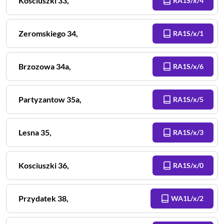
Kosciuszki
33
,
RA1S/x/4
Zeromskiego
34
,
RA1S/x/1
Brzozowa
34a
,
RA1S/x/6
Partyzantow
35a
,
RA1S/x/5
Lesna
35
,
RA1S/x/3
Kosciuszki
36
,
RA1S/x/0
Przydatek
38
,
WA1L/x/2