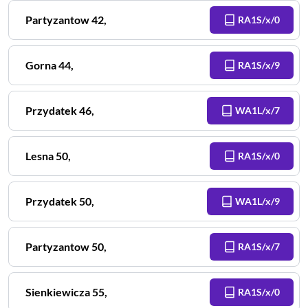
Partyzantow
42
,
RA1S/x/0
Gorna
44
,
RA1S/x/9
Przydatek
46
,
WA1L/x/7
Lesna
50
,
RA1S/x/0
Przydatek
50
,
WA1L/x/9
Partyzantow
50
,
RA1S/x/7
Sienkiewicza
55
,
RA1S/x/0