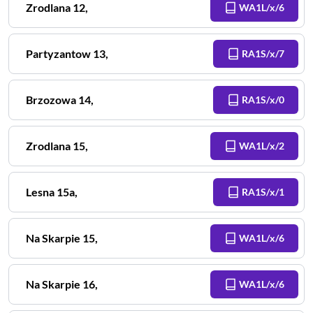
Zrodlana
12
,
WA1L/x/6
Partyzantow
13
,
RA1S/x/7
Brzozowa
14
,
RA1S/x/0
Zrodlana
15
,
WA1L/x/2
Lesna
15a
,
RA1S/x/1
Na Skarpie
15
,
WA1L/x/6
Na Skarpie
16
,
WA1L/x/6