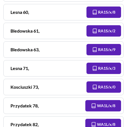
Lesna
60
,
RA1S/x/8
Bledowska
61
,
RA1S/x/2
Bledowska
63
,
RA1S/x/9
Lesna
71
,
RA1S/x/3
Kosciuszki
73
,
RA1S/x/0
Przydatek
78
,
WA1L/x/8
Przydatek
82
,
WA1L/x/8