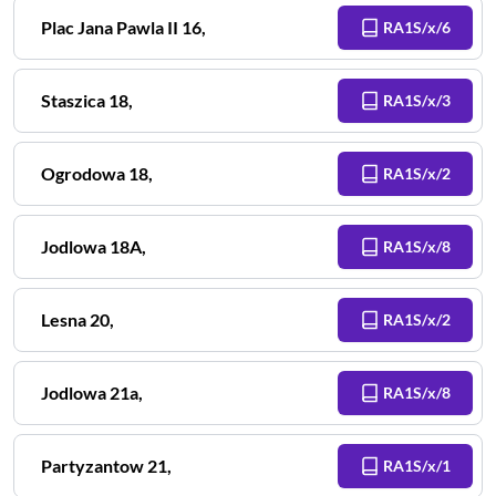
Plac Jana Pawla II
16
,
RA1S/x/6
Staszica
18
,
RA1S/x/3
Ogrodowa
18
,
RA1S/x/2
Jodlowa
18A
,
RA1S/x/8
Lesna
20
,
RA1S/x/2
Jodlowa
21a
,
RA1S/x/8
Partyzantow
21
,
RA1S/x/1