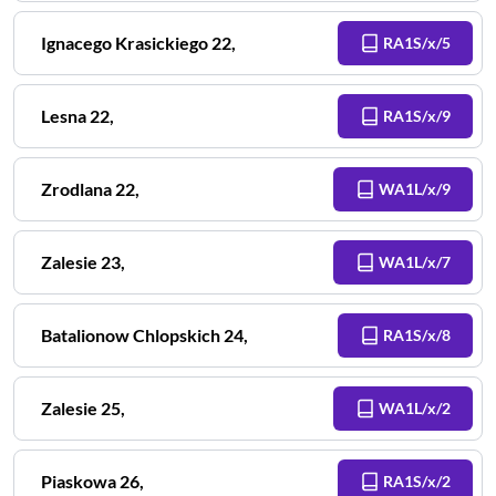
Ignacego Krasickiego
22
,
RA1S/x/5
Lesna
22
,
RA1S/x/9
Zrodlana
22
,
WA1L/x/9
Zalesie
23
,
WA1L/x/7
Batalionow Chlopskich
24
,
RA1S/x/8
Zalesie
25
,
WA1L/x/2
Piaskowa
26
,
RA1S/x/2