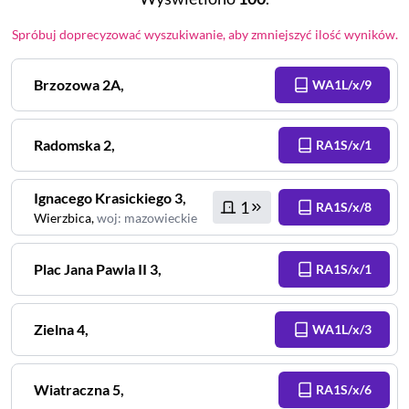
Spróbuj doprecyzować wyszukiwanie, aby zmniejszyć ilość wyników.
Brzozowa
2A
,
WA1L/x/9
Radomska
2
,
RA1S/x/1
Ignacego Krasickiego
3
,
1
RA1S/x/8
Wierzbica
,
woj
:
mazowieckie
Plac Jana Pawla II
3
,
RA1S/x/1
Zielna
4
,
WA1L/x/3
Wiatraczna
5
,
RA1S/x/6