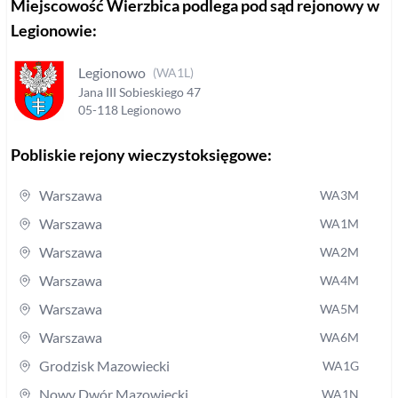
Miejscowość
Wierzbica
podlega pod sąd rejonowy
w
Legionowie
:
Legionowo
(
WA1L
)
Jana III Sobieskiego
47
05-118
Legionowo
Pobliskie rejony wieczystoksięgowe:
Warszawa
WA3M
Warszawa
WA1M
Warszawa
WA2M
Warszawa
WA4M
Warszawa
WA5M
Warszawa
WA6M
Grodzisk Mazowiecki
WA1G
Nowy Dwór Mazowiecki
WA1N