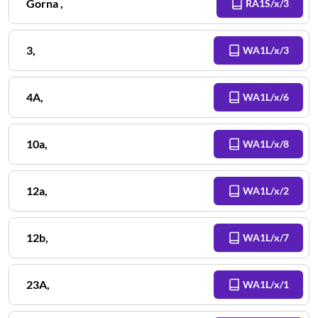
Gorna
,
RA1S/x/3
3
,
WA1L/x/3
4A
,
WA1L/x/6
10a
,
WA1L/x/8
12a
,
WA1L/x/2
12b
,
WA1L/x/7
23A
,
WA1L/x/1