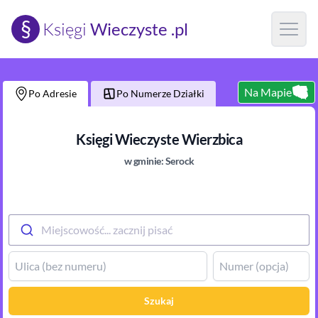
§
Księgi
Wieczyste .pl
Open m
Na Mapie
Po Adresie
Po Numerze Działki
Księgi Wieczyste
Wierzbica
w gminie:
Serock
Miejscowość... zacznij pisać
Szukaj