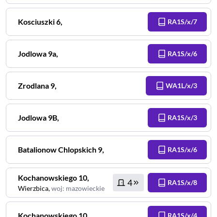
Kosciuszki
6
,
RA1S/x/7
Jodlowa
9a
,
RA1S/x/6
Zrodlana
9
,
WA1L/x/3
Jodlowa
9B
,
RA1S/x/3
Batalionow Chlopskich
9
,
RA1S/x/6
Kochanowskiego
10
,
4
RA1S/x/8
Wierzbica
,
woj
:
mazowieckie
Kochanowskiego
10
,
RA1S/x/4