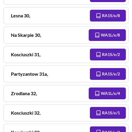
Lesna
30
,
RA1S/x/8
Na Skarpie
30
,
WA1L/x/8
Kosciuszki
31
,
RA1S/x/2
Partyzantow
31a
,
RA1S/x/2
Zrodlana
32
,
WA1L/x/4
Kosciuszki
32
,
RA1S/x/1