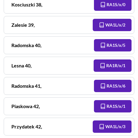
Kosciuszki
38
,
RA1S/x/0
Zalesie
39
,
WA1L/x/2
Radomska
40
,
RA1S/x/5
Lesna
40
,
RA1R/x/1
Radomska
41
,
RA1S/x/6
Piaskowa
42
,
RA1S/x/1
Przydatek
42
,
WA1L/x/3