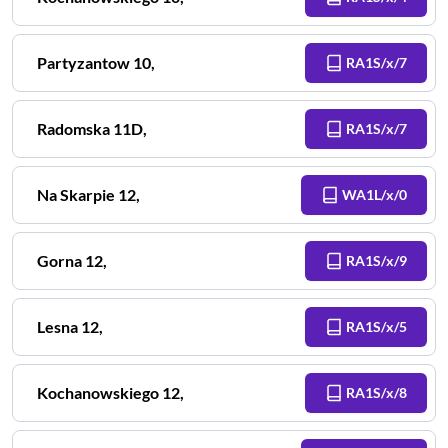
Partyzantow
10
,
RA1S/x/7
Radomska
11D
,
RA1S/x/7
Na Skarpie
12
,
WA1L/x/0
Gorna
12
,
RA1S/x/9
Lesna
12
,
RA1S/x/5
Kochanowskiego
12
,
RA1S/x/8