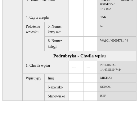
3. Numer dziennika
00004255 /
14 / 002
4. Czy z urzędu
TAK
Położenie
5. Numer
52
wniosku
karty akt
6. Numer
WA1G / 00005791 / 4
księgi
Podrubryka - Chwila wpisu
1. Chwila wpisu
2014-06-11-
---
---
14.47.56.547484
Wpisujący
Imię
MICHAŁ
Nazwisko
SOKÓŁ
Stanowisko
REF