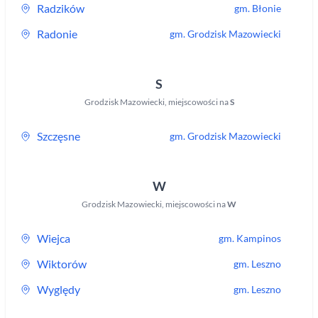
Radzików
gm.
Błonie
Radonie
gm.
Grodzisk Mazowiecki
S
Grodzisk Mazowiecki
,
miejscowości na
S
Szczęsne
gm.
Grodzisk Mazowiecki
W
Grodzisk Mazowiecki
,
miejscowości na
W
Wiejca
gm.
Kampinos
Wiktorów
gm.
Leszno
Wyględy
gm.
Leszno