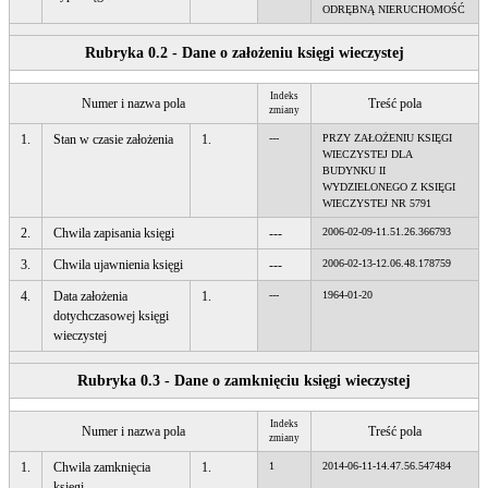
ODRĘBNĄ NIERUCHOMOŚĆ
Rubryka 0.2 - Dane o założeniu księgi wieczystej
Indeks
Numer i nazwa pola
Treść pola
zmiany
1.
Stan w czasie założenia
1.
---
PRZY ZAŁOŻENIU KSIĘGI
WIECZYSTEJ DLA
BUDYNKU II
WYDZIELONEGO Z KSIĘGI
WIECZYSTEJ NR 5791
2.
Chwila zapisania księgi
---
2006-02-09-11.51.26.366793
3.
Chwila ujawnienia księgi
---
2006-02-13-12.06.48.178759
4.
Data założenia
1.
---
1964-01-20
dotychczasowej księgi
wieczystej
Rubryka 0.3 - Dane o zamknięciu księgi wieczystej
Indeks
Numer i nazwa pola
Treść pola
zmiany
1.
Chwila zamknięcia
1.
1
2014-06-11-14.47.56.547484
księgi