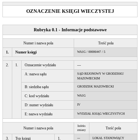
OZNACZENIE KSIĘGI WIECZYSTEJ
Rubryka 0.1 - Informacje podstawowe
Numer i nazwa pola
Treść pola
1.
Numer księgi
WA1G / 00006447 / 5
2.
1.
Oznaczenie wydziału
---
A: nazwa sądu
SĄD REJONOWY W GRODZISKU
MAZOWIECKIM
B: siedziba sądu
GRODZISK MAZOWIECKI
C: kod wydziału
WA1G
D: numer wydziału
IV
E: nazwa wydziału
WYDZIAŁ KSIĄG WIECZYSTYCH
Indeks
Numer i nazwa pola
Treść pola
zmiany
3.
Typ księgi
1.
---
LOKAL STANOWIĄCY