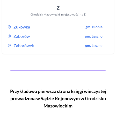
Z
Grodzisk Mazowiecki
,
miejscowości na
Z
Żukówka
gm.
Błonie
Zaborów
gm.
Leszno
Zaborówek
gm.
Leszno
Przykładowa pierwsza strona księgi wieczystej
prowadzona w Sądzie Rejonowym
w Grodzisku
Mazowieckim