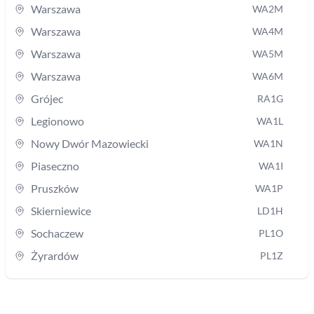
Warszawa
WA2M
Warszawa
WA4M
Warszawa
WA5M
Warszawa
WA6M
Grójec
RA1G
Legionowo
WA1L
Nowy Dwór Mazowiecki
WA1N
Piaseczno
WA1I
Pruszków
WA1P
Skierniewice
LD1H
Sochaczew
PL1O
Żyrardów
PL1Z