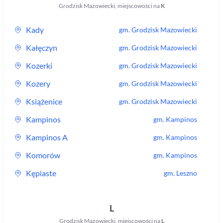
Grodzisk Mazowiecki
,
miejscowości na
K
Kady
gm.
Grodzisk Mazowiecki
Kałęczyn
gm.
Grodzisk Mazowiecki
Kozerki
gm.
Grodzisk Mazowiecki
Kozery
gm.
Grodzisk Mazowiecki
Książenice
gm.
Grodzisk Mazowiecki
Kampinos
gm.
Kampinos
Kampinos A
gm.
Kampinos
Komorów
gm.
Kampinos
Kępiaste
gm.
Leszno
L
Grodzisk Mazowiecki
,
miejscowości na
L