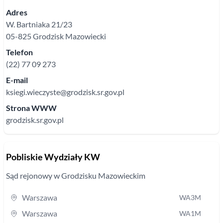
Adres
W. Bartniaka
21/23
05-825
Grodzisk Mazowiecki
Telefon
(22) 77 09 273
E-mail
ksiegi.wieczyste@grodzisk.sr.gov.pl
Strona WWW
grodzisk.sr.gov.pl
Pobliskie Wydziały KW
Sąd rejonowy
w Grodzisku Mazowieckim
Warszawa
WA3M
Warszawa
WA1M