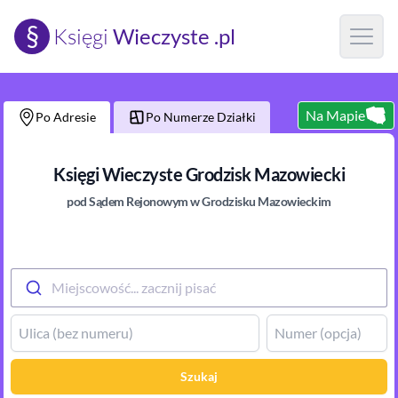
§
Księgi
Wieczyste .pl
Open m
Na Mapie
Po Adresie
Po Numerze Działki
Księgi Wieczyste
Grodzisk Mazowiecki
pod Sądem Rejonowym
w Grodzisku Mazowieckim
Miejscowość... zacznij pisać
Szukaj