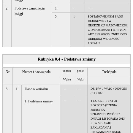
2.
Podstawa zamknięcia
1.
---
---
księgi
2.
1
POSTANOWIENIEM SĄDU
REJONOWEGO W
GRODZISKU MAZOWIECKIM
Z DNIA 05/03/2014 R., SYGN.
AKT I NS 630/13, ZNIESIONO
ODRĘBNĄ WŁASNOŚĆ
LOKALU
Rubryka 0.4 - Podstawa zmiany
Indeks
podst.
Nr
Numer i nazwa pola
Treść pola
Wpisu
Wykr.
---
6.
1.
Dane o wniosku
---
---
DZ. KW. / WA1G / 00004255
/ 14 / 002
1. Podstawa zmiany
---
---
§ 127 UST. 1 PKT 3)
ROZPORZĄDZENIA
MINISTRA
SPRAWIEDLIWOŚCI Z
DNIA 21 LISTOPADA 2013
R. W SPRAWIE
ZAKŁADANIA I
PROWADZENIA KSIĄG