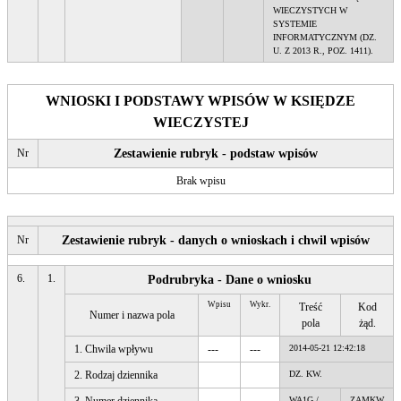
WIECZYSTYCH W
SYSTEMIE
INFORMATYCZNYM (DZ.
U. Z 2013 R., POZ. 1411).
WNIOSKI I PODSTAWY WPISÓW W KSIĘDZE
WIECZYSTEJ
Nr
Zestawienie rubryk - podstaw wpisów
Brak wpisu
Nr
Zestawienie rubryk - danych o wnioskach i chwil wpisów
6.
1.
Podrubryka - Dane o wniosku
Wpisu
Wykr.
Treść
Kod
Numer i nazwa pola
pola
żąd.
1. Chwila wpływu
---
---
2014-05-21 12:42:18
2. Rodzaj dziennika
DZ. KW.
WA1G /
ZAMKW