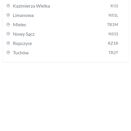
Kazimierza Wielka
KI1I
Limanowa
NS1L
Mielec
TB1M
Nowy Sącz
NS1S
Ropczyce
RZ1R
Tuchów
TR2T