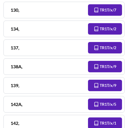
130
,
TR1T/x/7
134
,
TR1T/x/2
137
,
TR1T/x/2
138A
,
TR1T/x/9
139
,
TR1T/x/9
142A
,
TR1T/x/5
142
,
TR1T/x/1