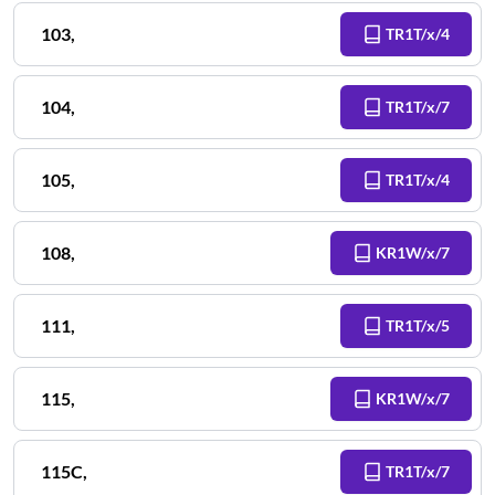
103
,
TR1T/x/4
104
,
TR1T/x/7
105
,
TR1T/x/4
108
,
KR1W/x/7
111
,
TR1T/x/5
115
,
KR1W/x/7
115C
,
TR1T/x/7