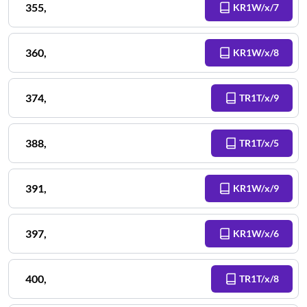
355
,
KR1W/x/7
360
,
KR1W/x/8
374
,
TR1T/x/9
388
,
TR1T/x/5
391
,
KR1W/x/9
397
,
KR1W/x/6
400
,
TR1T/x/8