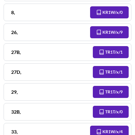
8
,
KR1W/x/0
26
,
KR1W/x/9
27B
,
TR1T/x/1
27D
,
TR1T/x/1
29
,
TR1T/x/9
32B
,
TR1T/x/0
33
,
KR1W/x/4