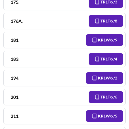
175
,
TR1T/x/3
176A
,
TR1T/x/8
181
,
KR1W/x/9
183
,
TR1T/x/4
194
,
KR1W/x/2
201
,
TR1T/x/6
211
,
KR1W/x/5