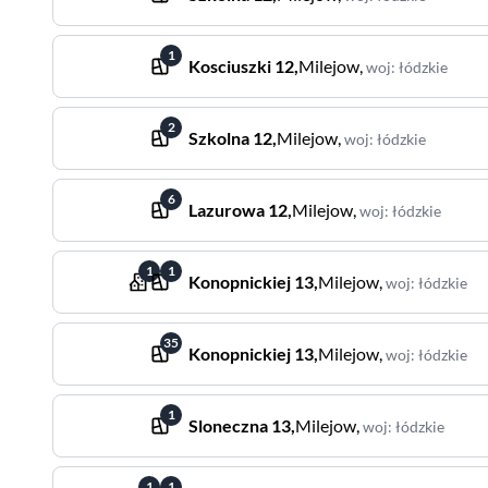
1
Kosciuszki
12
,
Milejow
,
woj
:
łódzkie
2
Szkolna
12
,
Milejow
,
woj
:
łódzkie
6
Lazurowa
12
,
Milejow
,
woj
:
łódzkie
1
1
Konopnickiej
13
,
Milejow
,
woj
:
łódzkie
35
Konopnickiej
13
,
Milejow
,
woj
:
łódzkie
1
Sloneczna
13
,
Milejow
,
woj
:
łódzkie
1
1