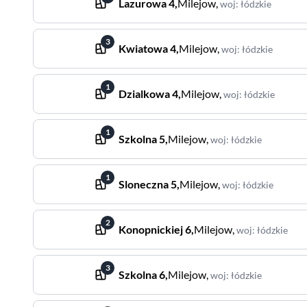
Lazurowa
4
,
Milejow
,
woj
:
łódzkie
3
Kwiatowa
4
,
Milejow
,
woj
:
łódzkie
1
Dzialkowa
4
,
Milejow
,
woj
:
łódzkie
1
Szkolna
5
,
Milejow
,
woj
:
łódzkie
1
Sloneczna
5
,
Milejow
,
woj
:
łódzkie
2
Konopnickiej
6
,
Milejow
,
woj
:
łódzkie
3
Szkolna
6
,
Milejow
,
woj
:
łódzkie