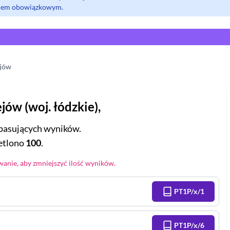
olem obowiązkowym.
ejów
ejów
(
woj.
łódzkie
),
pasujących wyników.
tlono
100
.
anie, aby zmniejszyć ilość wyników.
PT1P/x/1
PT1P/x/6