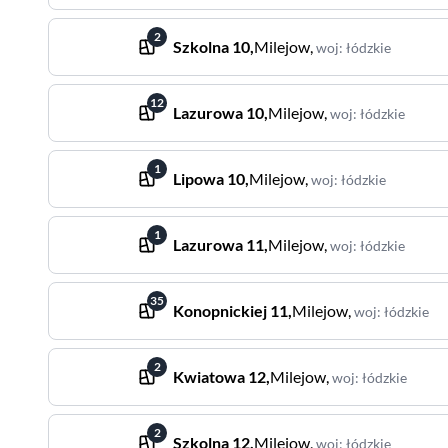
2
Szkolna
10
,
Milejow
,
woj
:
łódzkie
12
Lazurowa
10
,
Milejow
,
woj
:
łódzkie
1
Lipowa
10
,
Milejow
,
woj
:
łódzkie
1
Lazurowa
11
,
Milejow
,
woj
:
łódzkie
35
Konopnickiej
11
,
Milejow
,
woj
:
łódzkie
2
Kwiatowa
12
,
Milejow
,
woj
:
łódzkie
2
Szkolna
12
,
Milejow
,
woj
:
łódzkie