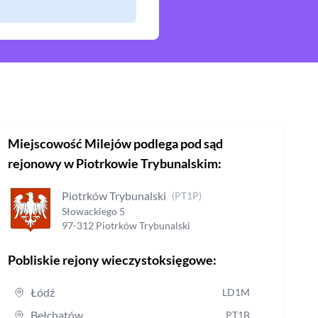
Miejscowość
Milejów
podlega pod sąd
rejonowy
w Piotrkowie Trybunalskim
:
Piotrków Trybunalski
(
PT1P
)
Słowackiego
5
97-312
Piotrków Trybunalski
Pobliskie rejony wieczystoksięgowe:
Łódź
LD1M
Bełchatów
PT1B