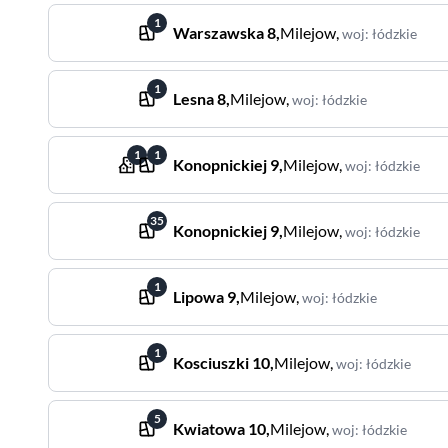
1
Warszawska
8
,
Milejow
,
woj
:
łódzkie
1
Lesna
8
,
Milejow
,
woj
:
łódzkie
1
1
Konopnickiej
9
,
Milejow
,
woj
:
łódzkie
35
Konopnickiej
9
,
Milejow
,
woj
:
łódzkie
1
Lipowa
9
,
Milejow
,
woj
:
łódzkie
1
Kosciuszki
10
,
Milejow
,
woj
:
łódzkie
5
Kwiatowa
10
,
Milejow
,
woj
:
łódzkie