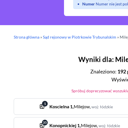
Numer
Numer nie jest p
Strona główna
»
Sąd rejonowy
w Piotrkowie Trybunalskim
»
Mil
Wyniki dla
:
Mil
Znaleziono
:
192
Wyświe
Spróbuj doprecyzować wyszukiw
1
Koscielna
1
,
Milejow
,
woj
:
łódzkie
35
Konopnickiej
1
,
Milejow
,
woj
:
łódzkie