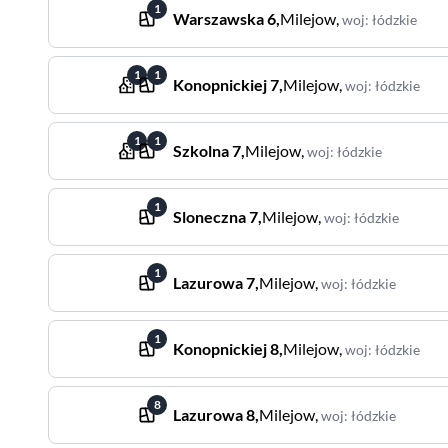
1
Warszawska
6
,
Milejow
,
woj
:
łódzkie
1
1
Konopnickiej
7
,
Milejow
,
woj
:
łódzkie
1
1
Szkolna
7
,
Milejow
,
woj
:
łódzkie
1
Sloneczna
7
,
Milejow
,
woj
:
łódzkie
1
Lazurowa
7
,
Milejow
,
woj
:
łódzkie
1
Konopnickiej
8
,
Milejow
,
woj
:
łódzkie
8
Lazurowa
8
,
Milejow
,
woj
:
łódzkie