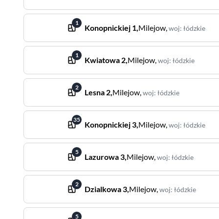
1
Konopnickiej
1
,
Milejow
,
woj
:
łódzkie
1
Kwiatowa
2
,
Milejow
,
woj
:
łódzkie
2
Lesna
2
,
Milejow
,
woj
:
łódzkie
35
Konopnickiej
3
,
Milejow
,
woj
:
łódzkie
5
Lazurowa
3
,
Milejow
,
woj
:
łódzkie
2
Dzialkowa
3
,
Milejow
,
woj
:
łódzkie
5