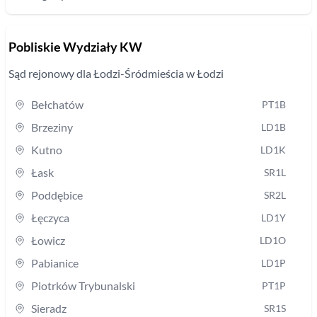
Pobliskie Wydziały KW
Sąd rejonowy
dla Łodzi-Śródmieścia w Łodzi
Bełchatów
PT1B
Brzeziny
LD1B
Kutno
LD1K
Łask
SR1L
Poddębice
SR2L
Łęczyca
LD1Y
Łowicz
LD1O
Pabianice
LD1P
Piotrków Trybunalski
PT1P
Sieradz
SR1S