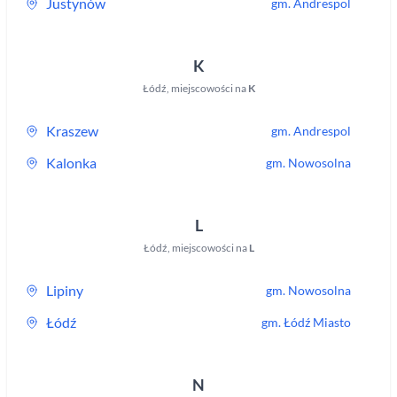
Justynów
gm.
Andrespol
K
Łódź
,
miejscowości na
K
Kraszew
gm.
Andrespol
Kalonka
gm.
Nowosolna
L
Łódź
,
miejscowości na
L
Lipiny
gm.
Nowosolna
Łódź
gm.
Łódź Miasto
N