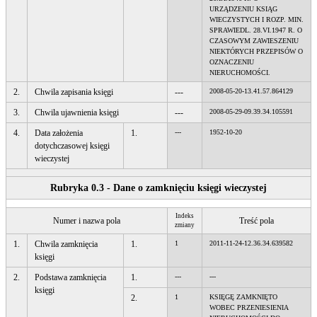
URZĄDZENIU KSIĄG
WIECZYSTYCH I ROZP. MIN.
SPRAWIEDL. 28.VI.1947 R. O
CZASOWYM ZAWIESZENIU
NIEKTÓRYCH PRZEPISÓW O
OZNACZENIU
NIERUCHOMOŚCI.
2.
Chwila zapisania księgi
---
2008-05-20-13.41.57.864129
3.
Chwila ujawnienia księgi
---
2008-05-29-09.39.34.105591
4.
Data założenia
1.
---
1952-10-20
dotychczasowej księgi
wieczystej
Rubryka 0.3 - Dane o zamknięciu księgi wieczystej
Indeks
Numer i nazwa pola
Treść pola
zmiany
1.
Chwila zamknięcia
1.
1
2011-11-24-12.36.34.639582
księgi
2.
Podstawa zamknięcia
1.
---
---
księgi
2.
1
KSIĘGĘ ZAMKNIĘTO
WOBEC PRZENIESIENIA