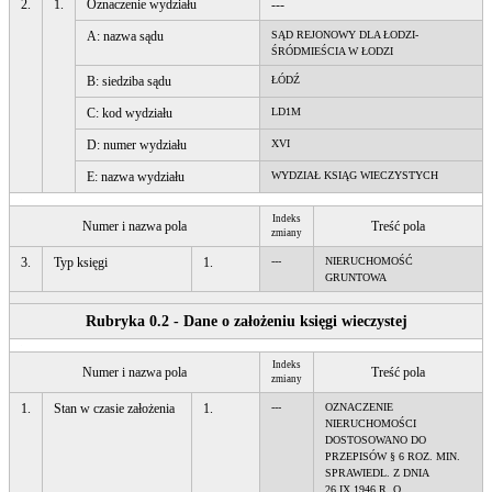
2.
1.
Oznaczenie wydziału
---
A: nazwa sądu
SĄD REJONOWY DLA ŁODZI-
ŚRÓDMIEŚCIA W ŁODZI
B: siedziba sądu
ŁÓDŹ
C: kod wydziału
LD1M
D: numer wydziału
XVI
E: nazwa wydziału
WYDZIAŁ KSIĄG WIECZYSTYCH
Indeks
Numer i nazwa pola
Treść pola
zmiany
3.
Typ księgi
1.
---
NIERUCHOMOŚĆ
GRUNTOWA
Rubryka 0.2 - Dane o założeniu księgi wieczystej
Indeks
Numer i nazwa pola
Treść pola
zmiany
1.
Stan w czasie założenia
1.
---
OZNACZENIE
NIERUCHOMOŚCI
DOSTOSOWANO DO
PRZEPISÓW § 6 ROZ. MIN.
SPRAWIEDL. Z DNIA
26.IX.1946 R. O