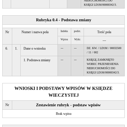
NIERUCHOMOŚCI DO
KSIĘGI LD1M/00000342/3.
Rubryka 0.4 - Podstawa zmiany
Indeks
podst.
Nr
Numer i nazwa pola
Treść pola
Wpisu
Wykr.
---
6.
1.
Dane o wniosku
---
---
DZ. KW. / LD1M / 00032500
/ 11 / 002
1. Podstawa zmiany
---
---
KSIĘGĘ ZAMKNIĘTO
WOBEC PRZENIESIENIA
NIERUCHOMOŚCI DO
KSIĘGI LD1M/00000342/3.
WNIOSKI I PODSTAWY WPISÓW W KSIĘDZE
WIECZYSTEJ
Nr
Zestawienie rubryk - podstaw wpisów
Brak wpisu