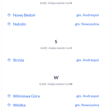
Łódź
,
miejscowości na
N
Nowy Bedoń
gm.
Andrespol
Natolin
gm.
Nowosolna
S
Łódź
,
miejscowości na
S
Stróża
gm.
Andrespol
W
Łódź
,
miejscowości na
W
Wiśniowa Góra
gm.
Andrespol
Wódka
gm.
Nowosolna