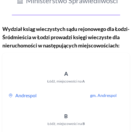
Ministerstwo Sprawiedliwości
Wydział ksiąg wieczystych sądu rejonowego
dla Łodzi-
Śródmieścia w Łodzi
prowadzi księgi wieczyste dla
nieruchomości w następujących miejscowościach:
A
Łódź
,
miejscowości na
A
Andrespol
gm.
Andrespol
B
Łódź
,
miejscowości na
B