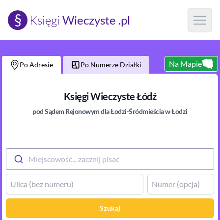
§
Księgi
Wieczyste .pl
Open m
Na Mapie
Po Adresie
Po Numerze Działki
Księgi Wieczyste
Łódź
pod Sądem Rejonowym
dla Łodzi-Śródmieścia w Łodzi
Miejscowość... zacznij pisać
Szukaj