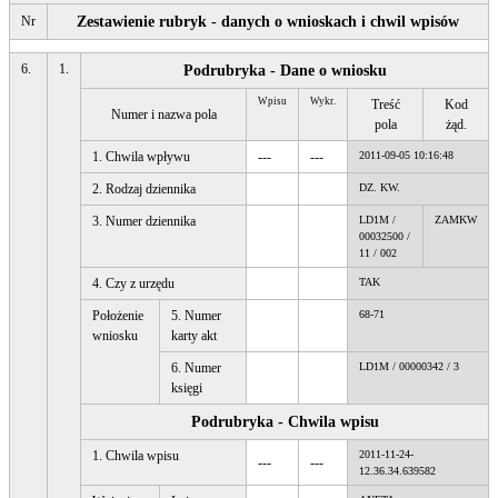
Nr
Zestawienie rubryk - danych o wnioskach i chwil wpisów
6.
1.
Podrubryka - Dane o wniosku
Wpisu
Wykr.
Treść
Kod
Numer i nazwa pola
pola
żąd.
1. Chwila wpływu
---
---
2011-09-05 10:16:48
2. Rodzaj dziennika
DZ. KW.
3. Numer dziennika
LD1M /
ZAMKW
00032500 /
11 / 002
4. Czy z urzędu
TAK
Położenie
5. Numer
68-71
wniosku
karty akt
6. Numer
LD1M / 00000342 / 3
księgi
Podrubryka - Chwila wpisu
1. Chwila wpisu
2011-11-24-
---
---
12.36.34.639582