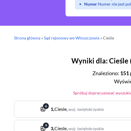
Numer
Numer nie jest p
Strona główna
»
Sąd rejonowy
we Włoszczowie
»
Cieśle
Wyniki dla
:
Cieśle
Znaleziono
:
151
Wyświe
Spróbuj doprecyzować wyszukiw
6
1
,
Ciesle
,
woj
:
świętokrzyskie
9
3
,
Ciesle
,
woj
:
świętokrzyskie