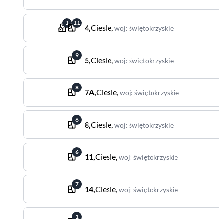
1
11
4
,
Ciesle
,
woj
:
świętokrzyskie
9
5
,
Ciesle
,
woj
:
świętokrzyskie
8
7A
,
Ciesle
,
woj
:
świętokrzyskie
6
8
,
Ciesle
,
woj
:
świętokrzyskie
6
11
,
Ciesle
,
woj
:
świętokrzyskie
7
14
,
Ciesle
,
woj
:
świętokrzyskie
1