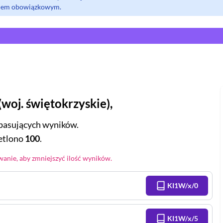
olem obowiązkowym.
(
woj.
świętokrzyskie
),
pasujących wyników.
tlono
100
.
anie, aby zmniejszyć ilość wyników.
KI1W/x/0
KI1W/x/5