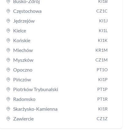
Busko-Zdrój
KI1B
Częstochowa
CZ1C
Jędrzejów
KI1J
Kielce
KI1L
Końskie
KI1K
Miechów
KR1M
Myszków
CZ1M
Opoczno
PT1O
Pińczów
KI1P
Piotrków Trybunalski
PT1P
Radomsko
PT1R
Skarżysko-Kamienna
KI1R
Zawiercie
CZ1Z