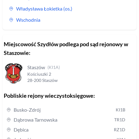
Władysława Łokietka (os.)
Wschodnia
Miejscowość
Szydłów
podlega pod sąd rejonowy
w
Staszowie
:
Staszów
(
KI1A
)
Kościuszki
2
28-200
Staszów
Pobliskie rejony wieczystoksięgowe:
Busko-Zdrój
KI1B
Dąbrowa Tarnowska
TR1D
Dębica
RZ1D