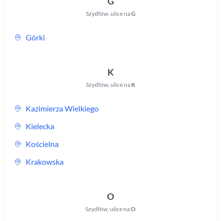
G
Szydłów
,
ulice na
G
Górki
K
Szydłów
,
ulice na
K
Kazimierza Wielkiego
Kielecka
Kościelna
Krakowska
O
Szydłów
,
ulice na
O