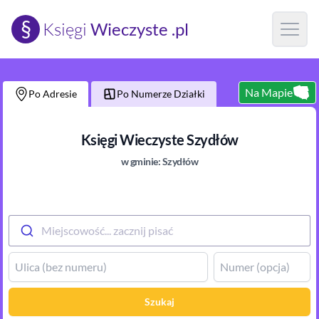
§
Księgi
Wieczyste .pl
Open m
Na Mapie
Po Adresie
Po Numerze Działki
Księgi Wieczyste
Szydłów
w gminie:
Szydłów
Miejscowość... zacznij pisać
Szukaj