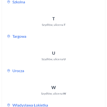
Szkolna
T
Szydłów
,
ulice na
T
Targowa
U
Szydłów
,
ulice na
U
Urocza
W
Szydłów
,
ulice na
W
Władysława Łokietka