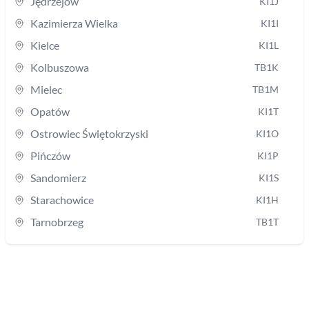
Jędrzejów
KI1J
Kazimierza Wielka
KI1I
Kielce
KI1L
Kolbuszowa
TB1K
Mielec
TB1M
Opatów
KI1T
Ostrowiec Świętokrzyski
KI1O
Pińczów
KI1P
Sandomierz
KI1S
Starachowice
KI1H
Tarnobrzeg
TB1T