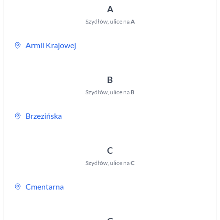
A
Szydłów
,
ulice na
A
Armii Krajowej
B
Szydłów
,
ulice na
B
Brzezińska
C
Szydłów
,
ulice na
C
Cmentarna