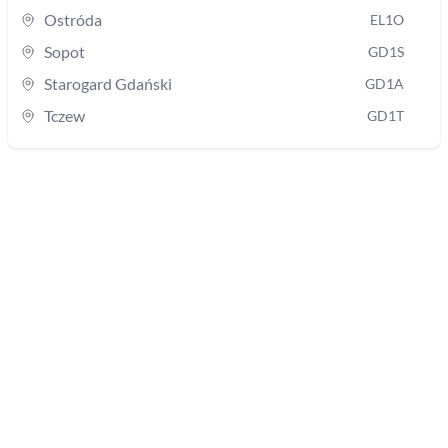
Ostróda
EL1O
Sopot
GD1S
Starogard Gdański
GD1A
Tczew
GD1T