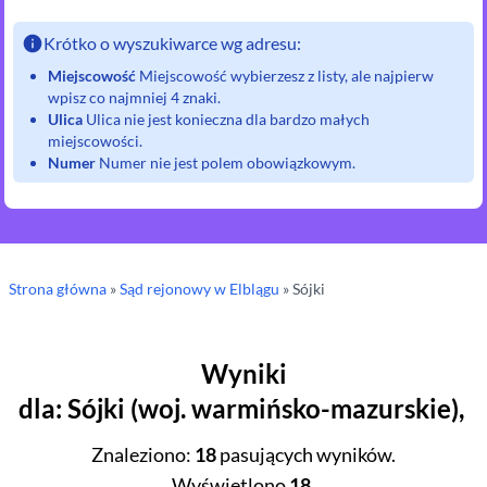
Krótko o wyszukiwarce wg adresu:
Miejscowość
Miejscowość wybierzesz z listy, ale najpierw
wpisz co najmniej 4 znaki.
Ulica
Ulica nie jest konieczna dla bardzo małych
miejscowości.
Numer
Numer nie jest polem obowiązkowym.
Strona główna
»
Sąd rejonowy
w Elblągu
»
Sójki
Wyniki
dla
:
Sójki
(
woj.
warmińsko-mazurskie
),
Znaleziono
:
18
pasujących wyników.
Wyświetlono
18
.