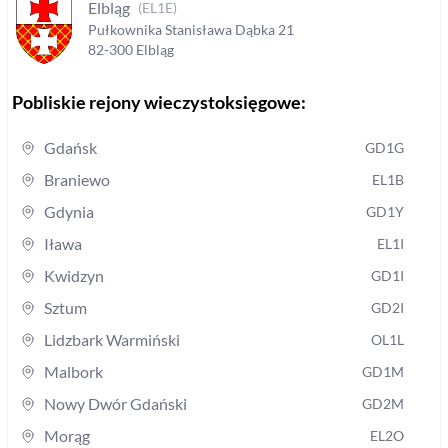
Elbląg
(
EL1E
)
Pułkownika Stanisława Dąbka
21
82-300
Elbląg
Pobliskie rejony wieczystoksięgowe:
Gdańsk
GD1G
Braniewo
EL1B
Gdynia
GD1Y
Iława
EL1I
Kwidzyn
GD1I
Sztum
GD2I
Lidzbark Warmiński
OL1L
Malbork
GD1M
Nowy Dwór Gdański
GD2M
Morąg
EL2O