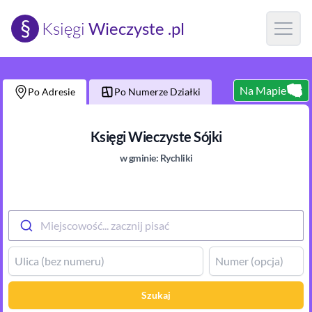
§
Księgi
Wieczyste .pl
Open m
Na Mapie
Po Adresie
Po Numerze Działki
Księgi Wieczyste
Sójki
w gminie:
Rychliki
Miejscowość... zacznij pisać
Szukaj