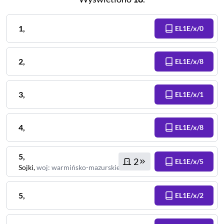
1
,
EL1E/x/0
2
,
EL1E/x/8
3
,
EL1E/x/1
4
,
EL1E/x/8
5
,
2
EL1E/x/5
Sojki
,
woj
:
warmińsko-mazurskie
5
,
EL1E/x/2