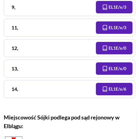
9
,
EL1E/x/3
11
,
EL1E/x/3
12
,
EL1E/x/0
13
,
EL1E/x/0
14
,
EL1E/x/6
Miejscowość
Sójki
podlega pod sąd rejonowy
w
Elblągu
: