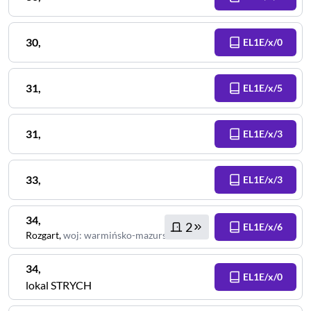
30
,
EL1E/x/0
31
,
EL1E/x/5
31
,
EL1E/x/3
33
,
EL1E/x/3
34
,
2
EL1E/x/6
Rozgart
,
woj
:
warmińsko-mazurskie
34
,
EL1E/x/0
lokal STRYCH