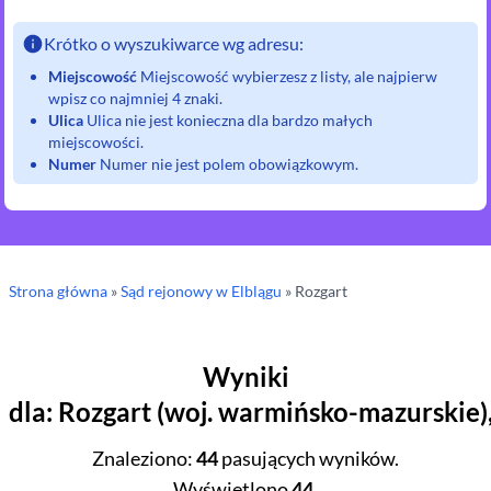
Krótko o wyszukiwarce wg adresu:
Miejscowość
Miejscowość wybierzesz z listy, ale najpierw
wpisz co najmniej 4 znaki.
Ulica
Ulica nie jest konieczna dla bardzo małych
miejscowości.
Numer
Numer nie jest polem obowiązkowym.
Strona główna
»
Sąd rejonowy
w Elblągu
»
Rozgart
Wyniki
dla
:
Rozgart
(
woj.
warmińsko-mazurskie
)
Znaleziono
:
44
pasujących wyników.
Wyświetlono
44
.