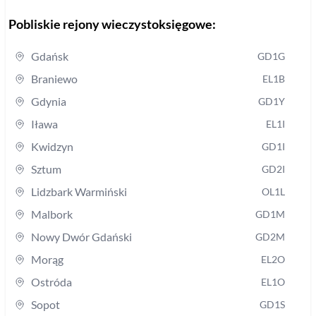
Pobliskie rejony wieczystoksięgowe:
Gdańsk
GD1G
Braniewo
EL1B
Gdynia
GD1Y
Iława
EL1I
Kwidzyn
GD1I
Sztum
GD2I
Lidzbark Warmiński
OL1L
Malbork
GD1M
Nowy Dwór Gdański
GD2M
Morąg
EL2O
Ostróda
EL1O
Sopot
GD1S