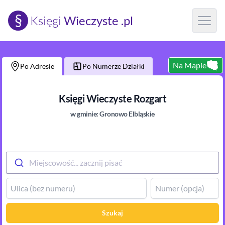
§
Księgi
Wieczyste .pl
Open m
Na Mapie
Po Adresie
Po Numerze Działki
Księgi Wieczyste
Rozgart
w gminie:
Gronowo Elbląskie
Miejscowość... zacznij pisać
Szukaj