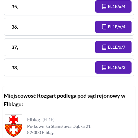
35
,
EL1E/x/4
36
,
EL1E/x/4
37
,
EL1E/x/7
38
,
EL1E/x/3
Miejscowość
Rozgart
podlega pod sąd rejonowy
w
Elblągu
:
Elbląg
(
EL1E
)
Pułkownika Stanisława Dąbka
21
82-300
Elbląg