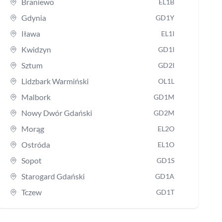
Braniewo
EL1B
Gdynia
GD1Y
Iława
EL1I
Kwidzyn
GD1I
Sztum
GD2I
Lidzbark Warmiński
OL1L
Malbork
GD1M
Nowy Dwór Gdański
GD2M
Morąg
EL2O
Ostróda
EL1O
Sopot
GD1S
Starogard Gdański
GD1A
Tczew
GD1T