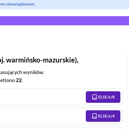
olem obowiązkowym.
j.
warmińsko-mazurskie
),
asujących wyników.
etlono
22
.
EL1E/x/8
EL1E/x/4