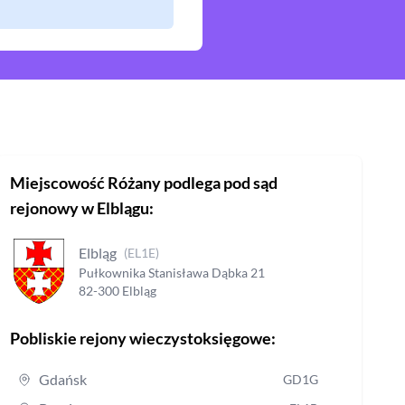
Miejscowość
Różany
podlega pod sąd
rejonowy
w Elblągu
:
Elbląg
(
EL1E
)
Pułkownika Stanisława Dąbka
21
82-300
Elbląg
Pobliskie rejony wieczystoksięgowe:
Gdańsk
GD1G