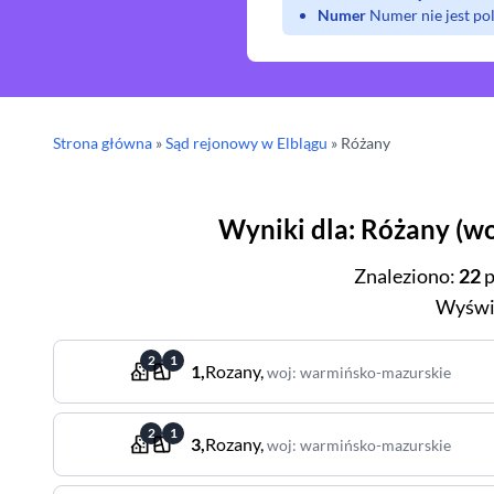
Numer
Numer nie jest p
Strona główna
»
Sąd rejonowy
w Elblągu
»
Różany
Wyniki dla
:
Różany
(
wo
Znaleziono
:
22
p
Wyświ
2
1
1
,
Rozany
,
woj
:
warmińsko-mazurskie
2
1
3
,
Rozany
,
woj
:
warmińsko-mazurskie