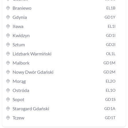
Braniewo
EL1B
Gdynia
GD1Y
Iława
EL1I
Kwidzyn
GD1I
Sztum
GD2I
Lidzbark Warmiński
OL1L
Malbork
GD1M
Nowy Dwór Gdański
GD2M
Morąg
EL2O
Ostróda
EL1O
Sopot
GD1S
Starogard Gdański
GD1A
Tczew
GD1T