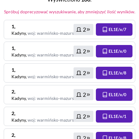
Spróbuj doprecyzować wyszukiwanie, aby zmniejszyć ilość wyników.
1
,
2
EL1E/x/7
Kadyny
,
woj
:
warmińsko-mazurskie
1
,
2
EL1E/x/0
Kadyny
,
woj
:
warmińsko-mazurskie
1
,
2
EL1E/x/8
Kadyny
,
woj
:
warmińsko-mazurskie
2
,
2
EL1E/x/0
Kadyny
,
woj
:
warmińsko-mazurskie
2
,
2
EL1E/x/1
Kadyny
,
woj
:
warmińsko-mazurskie
2
,
2
EL1E/x/8