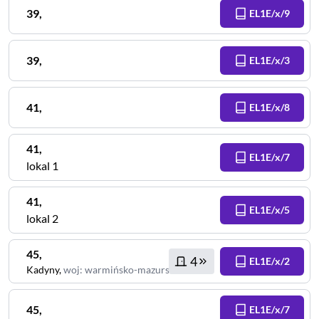
39
,
EL1E/x/9
39
,
EL1E/x/3
41
,
EL1E/x/8
41
,
EL1E/x/7
lokal 1
41
,
EL1E/x/5
lokal 2
45
,
4
EL1E/x/2
Kadyny
,
woj
:
warmińsko-mazurskie
45
,
EL1E/x/7