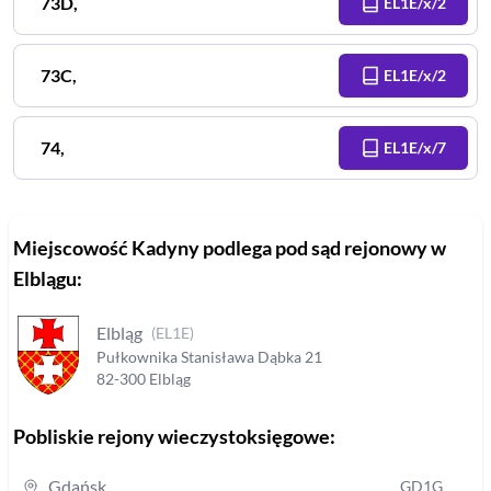
73D
,
EL1E/x/2
73C
,
EL1E/x/2
74
,
EL1E/x/7
Miejscowość
Kadyny
podlega pod sąd rejonowy
w
Elblągu
:
Elbląg
(
EL1E
)
Pułkownika Stanisława Dąbka
21
82-300
Elbląg
Pobliskie rejony wieczystoksięgowe:
Gdańsk
GD1G