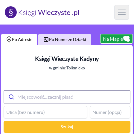
§
Księgi
Wieczyste .pl
Open m
Na Mapie
Po Adresie
Po Numerze Działki
Księgi Wieczyste
Kadyny
w gminie:
Tolkmicko
Miejscowość... zacznij pisać
Szukaj