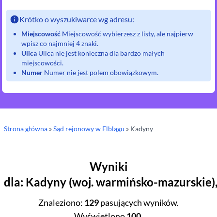
Krótko o wyszukiwarce wg adresu:
Miejscowość
Miejscowość wybierzesz z listy, ale najpierw
wpisz co najmniej 4 znaki.
Ulica
Ulica nie jest konieczna dla bardzo małych
miejscowości.
Numer
Numer nie jest polem obowiązkowym.
Strona główna
»
Sąd rejonowy
w Elblągu
»
Kadyny
Wyniki
dla
:
Kadyny
(
woj.
warmińsko-mazurskie
)
Znaleziono
:
129
pasujących wyników.
Wyświetlono
100
.