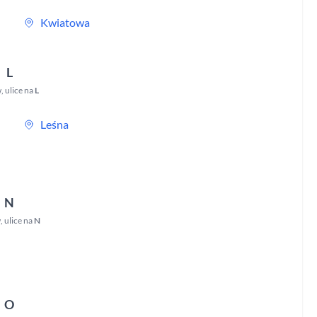
Kwiatowa
L
w
,
ulice na
L
Leśna
N
w
,
ulice na
N
O