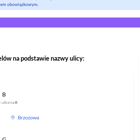
olem obowiązkowym.
elów
na podstawie nazwy ulicy:
B
w
,
ulice na
B
Brzozowa
G