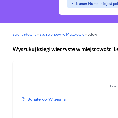
Numer
Numer nie jest p
Strona główna
»
Sąd rejonowy
w Myszkowie
»
Lelów
Wyszukuj księgi wieczyste w miejscowości
L
Leló
Bohaterów Września