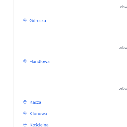
Leló
Górecka
Leló
Handlowa
Leló
Kacza
Klonowa
Kościelna