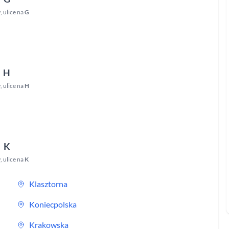
w
,
ulice na
G
H
w
,
ulice na
H
K
w
,
ulice na
K
Klasztorna
Koniecpolska
Krakowska