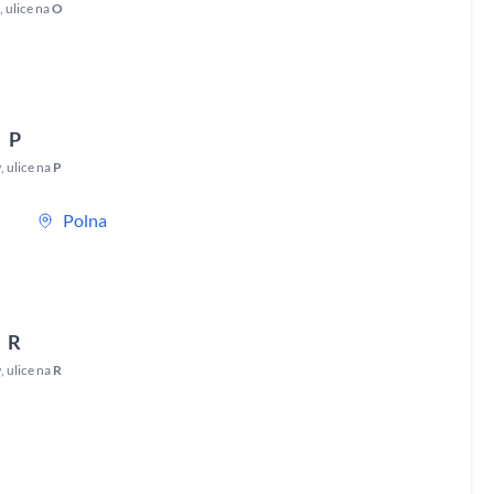
w
,
ulice na
O
P
w
,
ulice na
P
Polna
R
w
,
ulice na
R