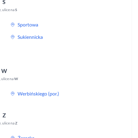
S
w
,
ulice na
S
Sportowa
Sukiennicka
W
,
ulice na
W
Werbińskiego (por.)
Z
w
,
ulice na
Z
Żarecka