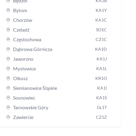
Będzin
KA1B
Bytom
KA1Y
Chorzów
KA1C
Czeladź
SO1C
Częstochowa
CZ1C
Dąbrowa Górnicza
KA1D
Jaworzno
KA1J
Mysłowice
KA1L
Olkusz
KR1O
Siemianowice Śląskie
KA1I
Sosnowiec
KA1S
Tarnowskie Góry
GL1T
Zawiercie
CZ1Z