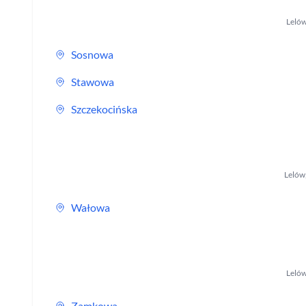
Leló
Sosnowa
Stawowa
Szczekocińska
Lelów
Wałowa
Leló
Zamkowa