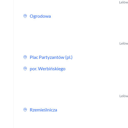
Leló
Ogrodowa
Leló
Plac Partyzantów (pl.)
por. Werbińskiego
Leló
Rzemieślnicza