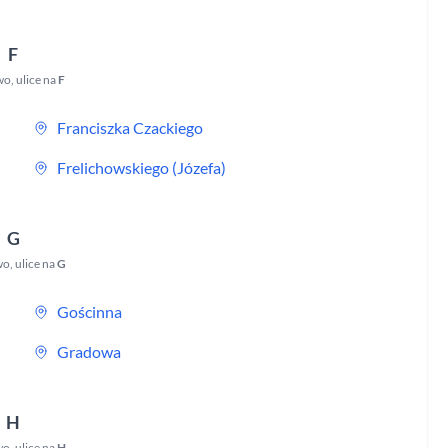
F
wo
,
ulice na
F
Franciszka Czackiego
Frelichowskiego (Józefa)
G
wo
,
ulice na
G
Gościnna
Gradowa
H
wo
,
ulice na
H