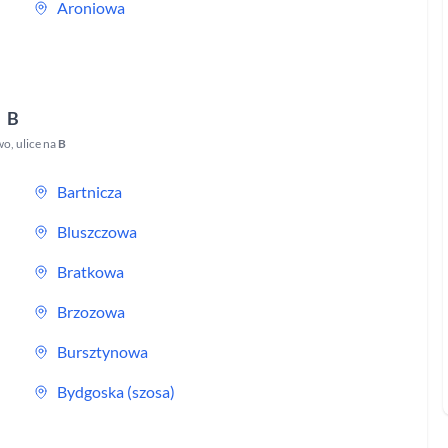
Aroniowa
B
wo
,
ulice na
B
Bartnicza
Bluszczowa
Bratkowa
Brzozowa
Bursztynowa
Bydgoska (szosa)