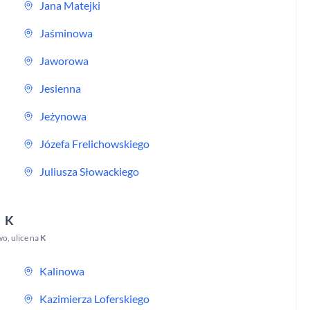
Jana Matejki
Jaśminowa
Jaworowa
Jesienna
Jeżynowa
Józefa Frelichowskiego
Juliusza Słowackiego
K
wo
,
ulice na
K
Kalinowa
Kazimierza Loferskiego