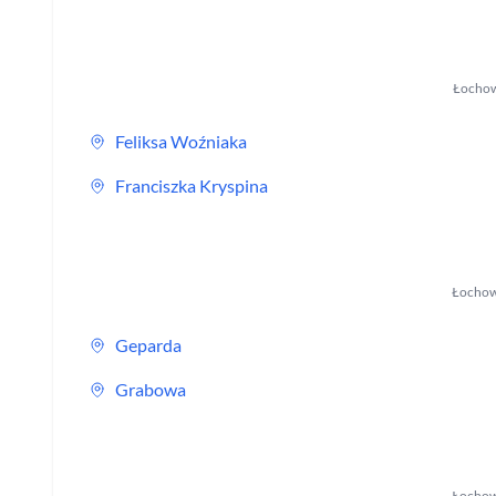
Łocho
Feliksa Woźniaka
Franciszka Kryspina
Łocho
Geparda
Grabowa
Łocho