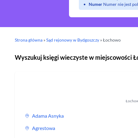
Numer
Numer nie jest p
Strona główna
»
Sąd rejonowy
w Bydgoszczy
»
Łochowo
Wyszukuj księgi wieczyste w miejscowości
Ł
Łocho
Adama Asnyka
Agrestowa