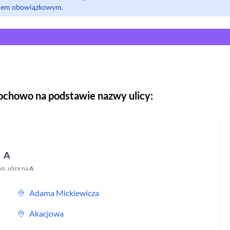
olem obowiązkowym.
ochowo
na podstawie nazwy ulicy:
A
wo
,
ulice na
A
Adama Mickiewicza
Akacjowa