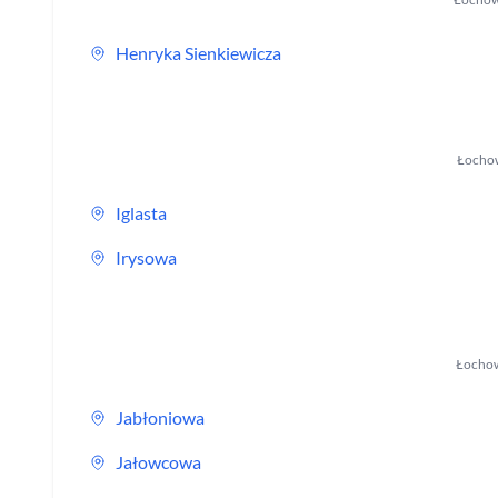
Henryka Sienkiewicza
Łocho
Iglasta
Irysowa
Łocho
Jabłoniowa
Jałowcowa