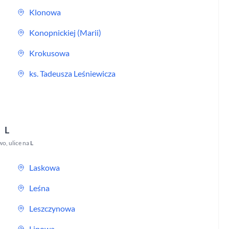
Klonowa
Konopnickiej (Marii)
Krokusowa
ks. Tadeusza Leśniewicza
L
wo
,
ulice na
L
Laskowa
Leśna
Leszczynowa
Lipowa