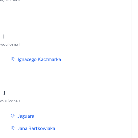
I
wo
,
ulice na
I
Ignacego Kaczmarka
J
wo
,
ulice na
J
Jaguara
Jana Bartkowiaka