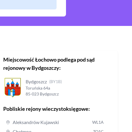
Miejscowość
Łochowo
podlega pod sąd
rejonowy
w Bydgoszczy
:
Bydgoszcz
(
BY1B
)
Toruńska
64a
85-023
Bydgoszcz
Pobliskie rejony wieczystoksięgowe:
Aleksandrów Kujawski
WL1A
Chełmno
TO1C