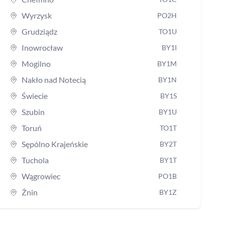
Wyrzysk
PO2H
Grudziądz
TO1U
Inowrocław
BY1I
Mogilno
BY1M
Nakło nad Notecią
BY1N
Świecie
BY1S
Szubin
BY1U
Toruń
TO1T
Sępólno Krajeńskie
BY2T
Tuchola
BY1T
Wągrowiec
PO1B
Żnin
BY1Z