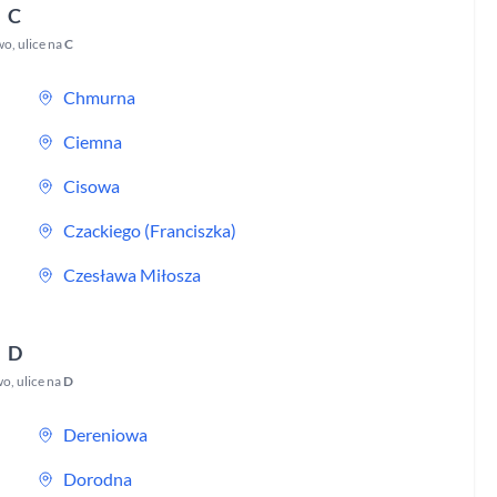
C
wo
,
ulice na
C
Chmurna
Ciemna
Cisowa
Czackiego (Franciszka)
Czesława Miłosza
D
wo
,
ulice na
D
Dereniowa
Dorodna