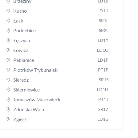
Brzeziny
LD1B
Kutno
LD1K
Łask
SR1L
Poddębice
SR2L
Łęczyca
LD1Y
Łowicz
LD1O
Pabianice
LD1P
Piotrków Trybunalski
PT1P
Sieradz
SR1S
Skierniewice
LD1H
Tomaszów Mazowiecki
PT1T
Zduńska Wola
SR1Z
Zgierz
LD1G