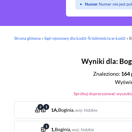
Numer
Numer nie jest p
Strona główna
»
Sąd rejonowy
dla Łodzi-Śródmieścia w Łodzi
»
B
Wyniki dla
:
Bog
Znaleziono
:
164
Wyświe
Spróbuj doprecyzować wyszukiw
2
1
1A
,
Boginia
,
woj
:
łódzkie
1
1
,
Boginia
,
woj
:
łódzkie