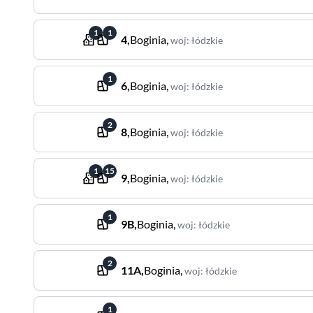
1
1
4
,
Boginia
,
woj
:
łódzkie
1
6
,
Boginia
,
woj
:
łódzkie
2
8
,
Boginia
,
woj
:
łódzkie
1
15
9
,
Boginia
,
woj
:
łódzkie
1
9B
,
Boginia
,
woj
:
łódzkie
2
11A
,
Boginia
,
woj
:
łódzkie
1