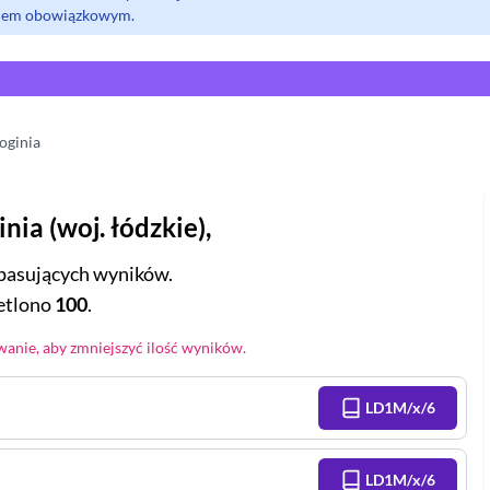
olem obowiązkowym.
oginia
inia
(
woj.
łódzkie
),
pasujących wyników.
tlono
100
.
anie, aby zmniejszyć ilość wyników.
LD1M/x/6
LD1M/x/6