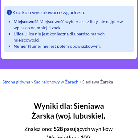
Krótko o wyszukiwarce wg adresu:
Miejscowość
Miejscowość wybierzesz z listy, ale najpierw
wpisz co najmniej 4 znaki.
Ulica
Ulica nie jest konieczna dla bardzo małych
miejscowości.
Numer
Numer nie jest polem obowiązkowym.
Strona główna
»
Sąd rejonowy
w Żarach
»
Sieniawa Żarska
Wyniki dla
:
Sieniawa
Żarska
(
woj.
lubuskie
),
Znaleziono
:
528
pasujących wyników.
Wyświetlono
100
.