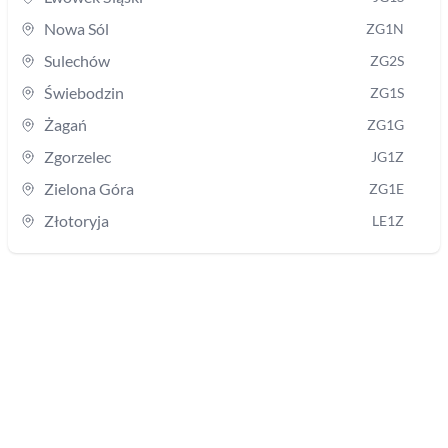
Nowa Sól
ZG1N
Sulechów
ZG2S
Świebodzin
ZG1S
Żagań
ZG1G
Zgorzelec
JG1Z
Zielona Góra
ZG1E
Złotoryja
LE1Z