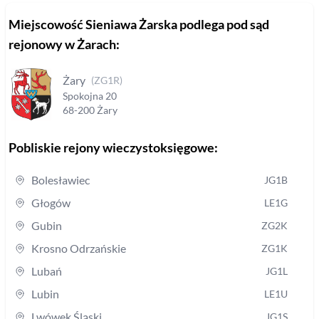
Miejscowość
Sieniawa Żarska
podlega pod sąd
rejonowy
w Żarach
:
Żary
(
ZG1R
)
Spokojna
20
68-200
Żary
Pobliskie rejony wieczystoksięgowe:
Bolesławiec
JG1B
Głogów
LE1G
Gubin
ZG2K
Krosno Odrzańskie
ZG1K
Lubań
JG1L
Lubin
LE1U
Lwówek Śląski
JG1S