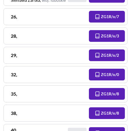
Sieniawa Zarska
,
woj
:
lubuskie
26
,
ZG1R/x/7
28
,
ZG1R/x/3
29
,
ZG1R/x/2
32
,
ZG1R/x/0
35
,
ZG1R/x/8
38
,
ZG1R/x/8
40
,