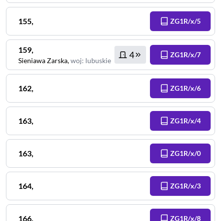
155
,
ZG1R/x/5
159
,
4
ZG1R/x/7
Sieniawa Zarska
,
woj
:
lubuskie
162
,
ZG1R/x/6
163
,
ZG1R/x/4
163
,
ZG1R/x/0
164
,
ZG1R/x/3
166
,
ZG1R/x/8