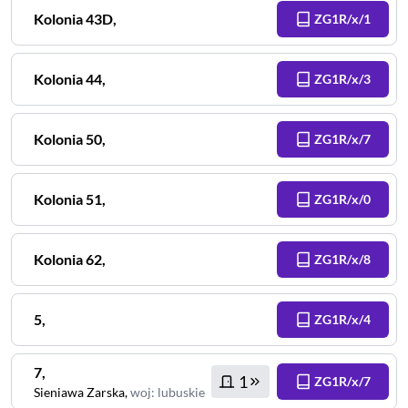
Kolonia
43D
,
ZG1R/x/1
Kolonia
44
,
ZG1R/x/3
Kolonia
50
,
ZG1R/x/7
Kolonia
51
,
ZG1R/x/0
Kolonia
62
,
ZG1R/x/8
5
,
ZG1R/x/4
7
,
1
ZG1R/x/7
Sieniawa Zarska
,
woj
:
lubuskie