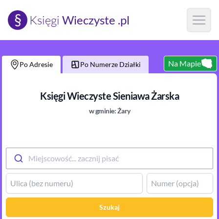
§
Księgi
Wieczyste .pl
Open m
Na Mapie
Po Adresie
Po Numerze Działki
Księgi Wieczyste
Sieniawa Żarska
w gminie:
Żary
Miejscowość... zacznij pisać
Szukaj