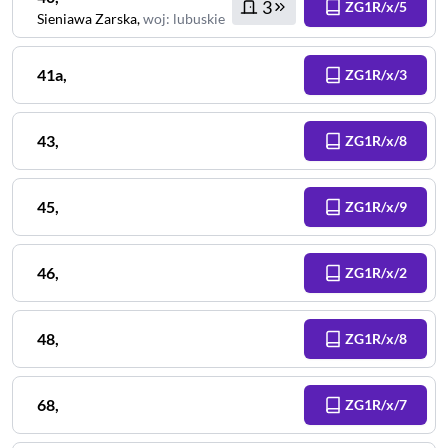
3
ZG1R/x/5
Sieniawa Zarska
,
woj
:
lubuskie
41a
,
ZG1R/x/3
43
,
ZG1R/x/8
45
,
ZG1R/x/9
46
,
ZG1R/x/2
48
,
ZG1R/x/8
68
,
ZG1R/x/7