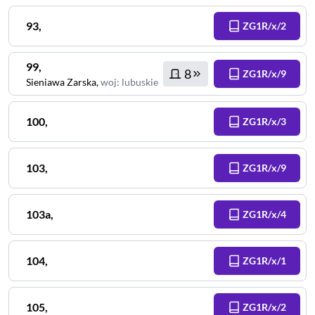
93
,
ZG1R/x/2
99
,
8
ZG1R/x/9
Sieniawa Zarska
,
woj
:
lubuskie
100
,
ZG1R/x/3
103
,
ZG1R/x/9
103a
,
ZG1R/x/4
104
,
ZG1R/x/1
105
,
ZG1R/x/2