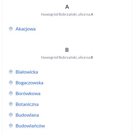
A
Nowogród Bobrzański
,
ulice na
A
Akacjowa
B
Nowogród Bobrzański
,
ulice na
B
Białowicka
Bogaczowska
Borówkowa
Botaniczna
Budowlana
Budowlańców