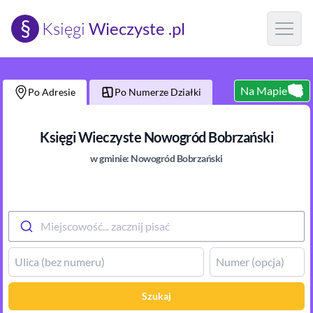
§
Księgi
Wieczyste .pl
Open m
Na Mapie
Po Adresie
Po Numerze Działki
Księgi Wieczyste
Nowogród Bobrzański
w gminie:
Nowogród Bobrzański
Miejscowość... zacznij pisać
Szukaj