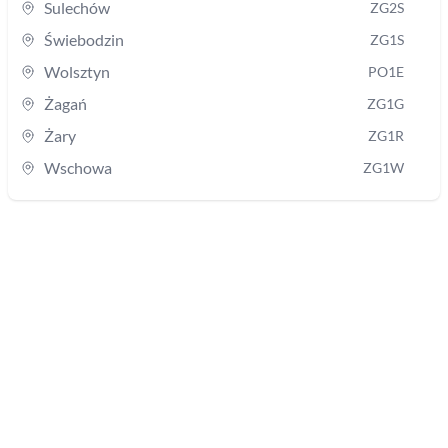
Sulechów
ZG2S
Świebodzin
ZG1S
Wolsztyn
PO1E
Żagań
ZG1G
Żary
ZG1R
Wschowa
ZG1W