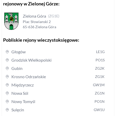
rejonowy
w Zielonej Górze
:
Zielona Góra
(
ZG1E
)
Plac Słowianski
2
65-636
Zielona Góra
Pobliskie rejony wieczystoksięgowe:
Głogów
LE1G
Grodzisk Wielkopolski
PO1S
Gubin
ZG2K
Krosno Odrzańskie
ZG1K
Międzyrzecz
GW1M
Nowa Sól
ZG1N
Nowy Tomyśl
PO1N
Sulęcin
GW1U