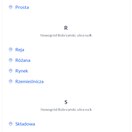
Prosta
R
Nowogród Bobrzański
,
ulice na
R
Reja
Różana
Rynek
Rzemieślnicza
S
Nowogród Bobrzański
,
ulice na
S
Składowa