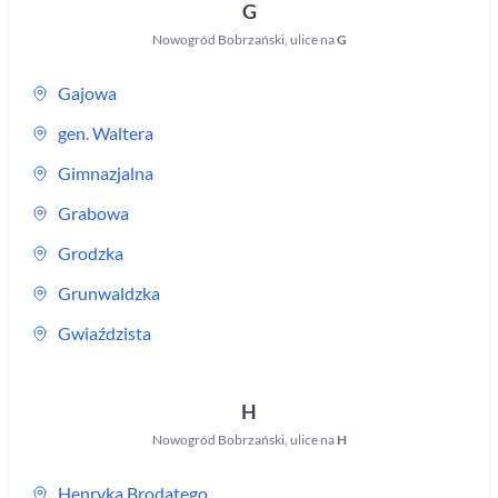
G
Nowogród Bobrzański
,
ulice na
G
Gajowa
gen. Waltera
Gimnazjalna
Grabowa
Grodzka
Grunwaldzka
Gwiaździsta
H
Nowogród Bobrzański
,
ulice na
H
Henryka Brodatego