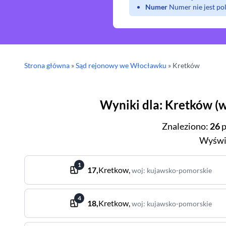
Numer
Numer nie jest p
Strona główna
»
Sąd rejonowy
we Włocławku
»
Kretków
Wyniki dla
:
Kretków
(
w
Znaleziono
:
26
p
Wyświ
1
17
,
Kretkow
,
woj
:
kujawsko-pomorskie
4
18
,
Kretkow
,
woj
:
kujawsko-pomorskie