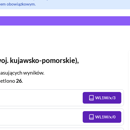
olem obowiązkowym.
oj.
kujawsko-pomorskie
),
asujących wyników.
etlono
26
.
WL1W/x/3
WL1W/x/0