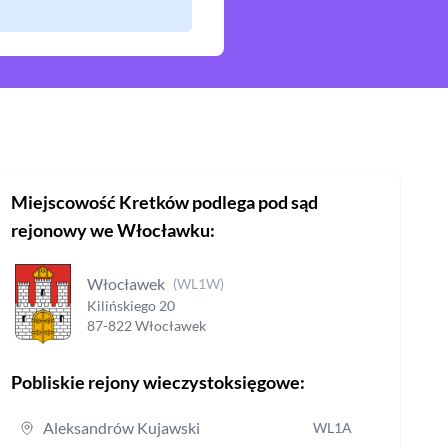
Miejscowość
Kretków
podlega pod sąd
rejonowy
we Włocławku
:
Włocławek
(
WL1W
)
Kilińskiego
20
87-822
Włocławek
Pobliskie rejony wieczystoksięgowe:
Aleksandrów Kujawski
WL1A