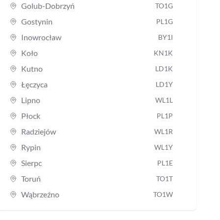
Golub-Dobrzyń
TO1G
Gostynin
PL1G
Inowrocław
BY1I
Koło
KN1K
Kutno
LD1K
Łęczyca
LD1Y
Lipno
WL1L
Płock
PL1P
Radziejów
WL1R
Rypin
WL1Y
Sierpc
PL1E
Toruń
TO1T
Wąbrzeźno
TO1W