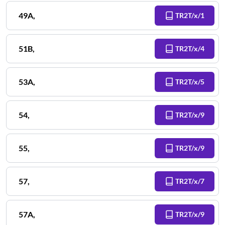
49A
,
TR2T/x/1
51B
,
TR2T/x/4
53A
,
TR2T/x/5
54
,
TR2T/x/9
55
,
TR2T/x/9
57
,
TR2T/x/7
57A
,
TR2T/x/9