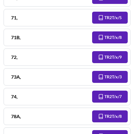
71
,
TR2T/x/5
71B
,
TR2T/x/8
72
,
TR2T/x/9
73A
,
TR2T/x/3
74
,
TR2T/x/7
78A
,
TR2T/x/8