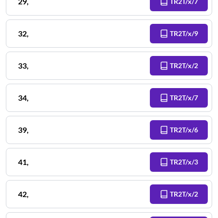
29
,
TR2T/x/7
32
,
TR2T/x/9
33
,
TR2T/x/2
34
,
TR2T/x/7
39
,
TR2T/x/6
41
,
TR2T/x/3
42
,
TR2T/x/2