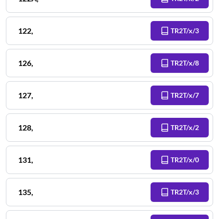
122
,
TR2T/x/3
126
,
TR2T/x/8
127
,
TR2T/x/7
128
,
TR2T/x/2
131
,
TR2T/x/0
135
,
TR2T/x/3