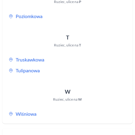
Ruziec
,
ulice na
P
Poziomkowa
T
Ruziec
,
ulice na
T
Truskawkowa
Tulipanowa
W
Ruziec
,
ulice na
W
Wiśniowa