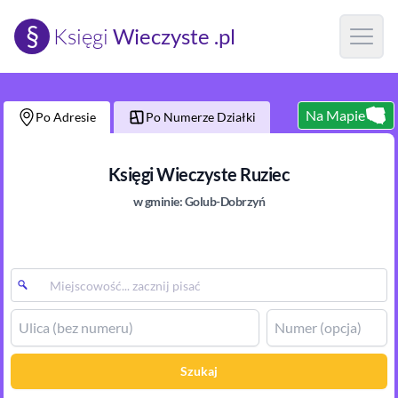
§
Księgi
Wieczyste .pl
Open m
Na Mapie
Po Adresie
Po Numerze Działki
Księgi Wieczyste
Ruziec
w gminie:
Golub-Dobrzyń
Szukaj