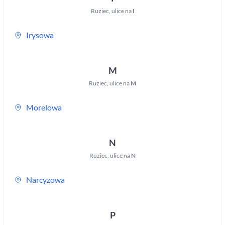
Ruziec
,
ulice na
I
Irysowa
M
Ruziec
,
ulice na
M
Morelowa
N
Ruziec
,
ulice na
N
Narcyzowa
P