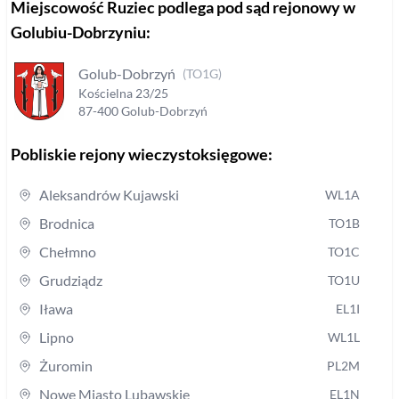
Miejscowość
Ruziec
podlega pod sąd rejonowy
w
Golubiu-Dobrzyniu
:
Golub-Dobrzyń
(
TO1G
)
Kościelna
23/25
87-400
Golub-Dobrzyń
Pobliskie rejony wieczystoksięgowe:
Aleksandrów Kujawski
WL1A
Brodnica
TO1B
Chełmno
TO1C
Grudziądz
TO1U
Iława
EL1I
Lipno
WL1L
Żuromin
PL2M
Nowe Miasto Lubawskie
EL1N