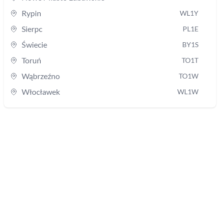
Rypin
WL1Y
Sierpc
PL1E
Świecie
BY1S
Toruń
TO1T
Wąbrzeźno
TO1W
Włocławek
WL1W