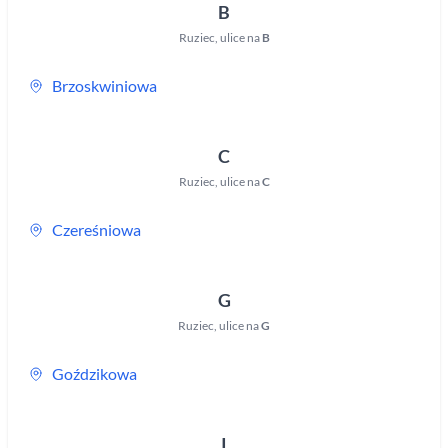
B
Ruziec
,
ulice na
B
Brzoskwiniowa
C
Ruziec
,
ulice na
C
Czereśniowa
G
Ruziec
,
ulice na
G
Goździkowa
I