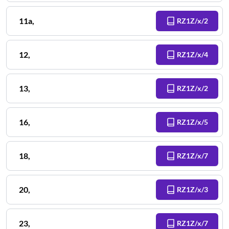
11a
,
RZ1Z/x/2
12
,
RZ1Z/x/4
13
,
RZ1Z/x/2
16
,
RZ1Z/x/5
18
,
RZ1Z/x/7
20
,
RZ1Z/x/3
23
,
RZ1Z/x/7