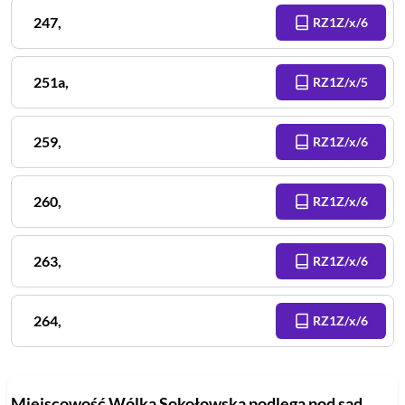
247
,
RZ1Z/x/6
251a
,
RZ1Z/x/5
259
,
RZ1Z/x/6
260
,
RZ1Z/x/6
263
,
RZ1Z/x/6
264
,
RZ1Z/x/6
Miejscowość
Wólka Sokołowska
podlega pod sąd