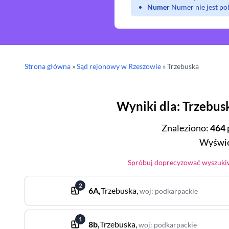
Numer
Numer nie jest p
Strona główna
»
Sąd rejonowy
w Rzeszowie
»
Trzebuska
Wyniki dla
:
Trzebus
Znaleziono
:
464
Wyświe
Spróbuj doprecyzować wyszukiw
2
6A
,
Trzebuska
,
woj
:
podkarpackie
1
8b
,
Trzebuska
,
woj
:
podkarpackie