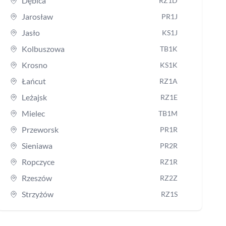
Dębica
RZ1D
Jarosław
PR1J
Jasło
KS1J
Kolbuszowa
TB1K
Krosno
KS1K
Łańcut
RZ1A
Leżajsk
RZ1E
Mielec
TB1M
Przeworsk
PR1R
Sieniawa
PR2R
Ropczyce
RZ1R
Rzeszów
RZ2Z
Strzyżów
RZ1S