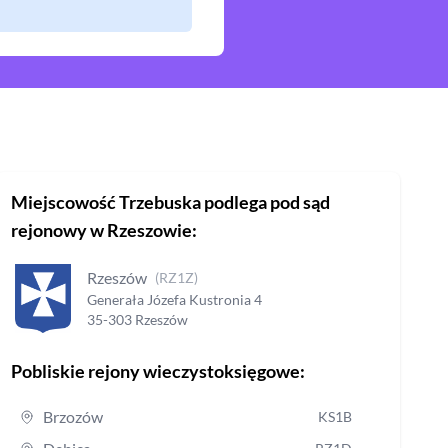
Miejscowość
Trzebuska
podlega pod sąd
rejonowy
w Rzeszowie
:
Rzeszów
(
RZ1Z
)
Generała Józefa Kustronia
4
35-303
Rzeszów
Pobliskie rejony wieczystoksięgowe:
Brzozów
KS1B