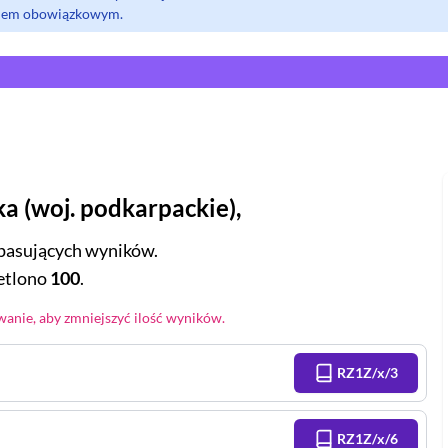
olem obowiązkowym.
ka
(
woj.
podkarpackie
),
pasujących wyników.
tlono
100
.
anie, aby zmniejszyć ilość wyników.
RZ1Z/x/3
RZ1Z/x/6