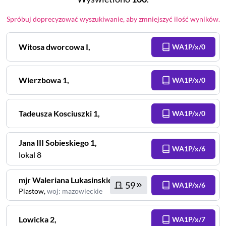
Spróbuj doprecyzować wyszukiwanie, aby zmniejszyć ilość wyników.
Witosa dworcowa
I
,
WA1P/x/0
Wierzbowa
1
,
WA1P/x/0
Tadeusza Kosciuszki
1
,
WA1P/x/0
Jana III Sobieskiego
1
,
WA1P/x/6
lokal 8
mjr Waleriana Lukasinskiego
2
,
59
WA1P/x/6
Piastow
,
woj
:
mazowieckie
Lowicka
2
,
WA1P/x/7