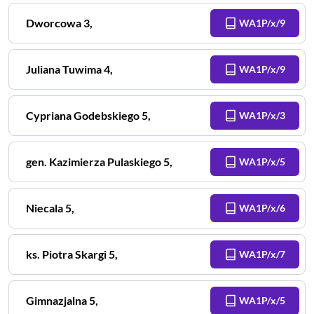
Dworcowa
3
,
WA1P/x/9
Juliana Tuwima
4
,
WA1P/x/9
Cypriana Godebskiego
5
,
WA1P/x/3
gen. Kazimierza Pulaskiego
5
,
WA1P/x/5
Niecala
5
,
WA1P/x/6
ks. Piotra Skargi
5
,
WA1P/x/7
Gimnazjalna
5
,
WA1P/x/5