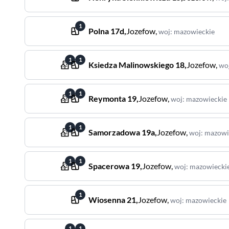
1
Polna
17d
,
Jozefow
,
woj
:
mazowieckie
1
1
Ksiedza Malinowskiego
18
,
Jozefow
,
wo
1
1
Reymonta
19
,
Jozefow
,
woj
:
mazowieckie
1
1
Samorzadowa
19a
,
Jozefow
,
woj
:
mazowi
1
1
Spacerowa
19
,
Jozefow
,
woj
:
mazowiecki
1
Wiosenna
21
,
Jozefow
,
woj
:
mazowieckie
1
1