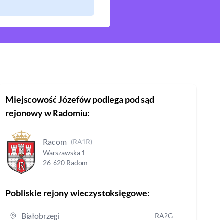
Miejscowość
Józefów
podlega pod sąd
rejonowy
w Radomiu
:
Radom
(
RA1R
)
Warszawska
1
26-620
Radom
Pobliskie rejony wieczystoksięgowe:
Białobrzegi
RA2G