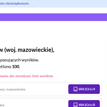
olem obowiązkowym.
ów
(
woj.
mazowieckie
),
pasujących wyników.
tlono
100
.
anie, aby zmniejszyć ilość wyników.
WA1O/x/4
woj
:
mazowieckie
WA1O/x/8
kie