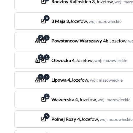
Rodziny Kalinskich
3
,
Jozefow
,
woj
:
mazo
4
3 Maja
3
,
Jozefow
,
woj
:
mazowieckie
2
1
Powstancow Warszawy
4b
,
Jozefow
,
wo
1
1
Otwocka
4
,
Jozefow
,
woj
:
mazowieckie
1
1
Lipowa
4
,
Jozefow
,
woj
:
mazowieckie
1
Wawerska
4
,
Jozefow
,
woj
:
mazowieckie
5
Polnej Rozy
4
,
Jozefow
,
woj
:
mazowieckie