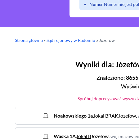
Numer
Numer nie jest p
Strona główna
»
Sąd rejonowy
w Radomiu
»
Józefów
Wyniki dla
:
Józef
Znaleziono
:
8655
Wyświe
Spróbuj doprecyzować wyszukiw
Noakowskiego
1a
,
lokal BRAK
Jozefow
,
Waska
1A
,
lokal 8
Jozefow
,
woj
:
mazowiec