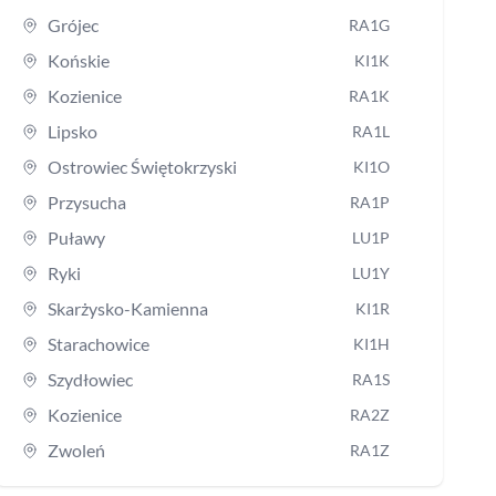
Grójec
RA1G
Końskie
KI1K
Kozienice
RA1K
Lipsko
RA1L
Ostrowiec Świętokrzyski
KI1O
Przysucha
RA1P
Puławy
LU1P
Ryki
LU1Y
Skarżysko-Kamienna
KI1R
Starachowice
KI1H
Szydłowiec
RA1S
Kozienice
RA2Z
Zwoleń
RA1Z