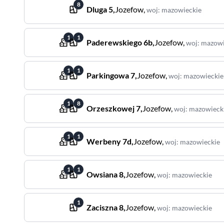
8
Dluga
5
,
Jozefow
,
woj
:
mazowieckie
1
1
Paderewskiego
6b
,
Jozefow
,
woj
:
mazowi
1
1
Parkingowa
7
,
Jozefow
,
woj
:
mazowieckie
1
8
Orzeszkowej
7
,
Jozefow
,
woj
:
mazowieck
1
1
Werbeny
7d
,
Jozefow
,
woj
:
mazowieckie
1
1
Owsiana
8
,
Jozefow
,
woj
:
mazowieckie
1
Zaciszna
8
,
Jozefow
,
woj
:
mazowieckie