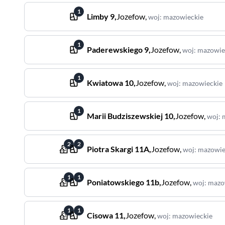
1
Limby
9
,
Jozefow
,
woj
:
mazowieckie
1
Paderewskiego
9
,
Jozefow
,
woj
:
mazowie
1
Kwiatowa
10
,
Jozefow
,
woj
:
mazowieckie
1
Marii Budziszewskiej
10
,
Jozefow
,
woj
:
2
2
Piotra Skargi
11A
,
Jozefow
,
woj
:
mazowie
1
1
Poniatowskiego
11b
,
Jozefow
,
woj
:
mazo
1
1
Cisowa
11
,
Jozefow
,
woj
:
mazowieckie