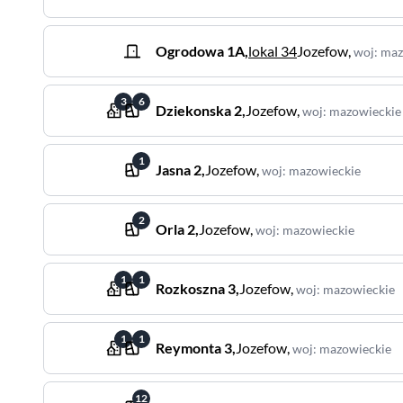
Ogrodowa
1A
,
lokal 34
Jozefow
,
woj
:
maz
3
6
Dziekonska
2
,
Jozefow
,
woj
:
mazowieckie
1
Jasna
2
,
Jozefow
,
woj
:
mazowieckie
2
Orla
2
,
Jozefow
,
woj
:
mazowieckie
1
1
Rozkoszna
3
,
Jozefow
,
woj
:
mazowieckie
1
1
Reymonta
3
,
Jozefow
,
woj
:
mazowieckie
12