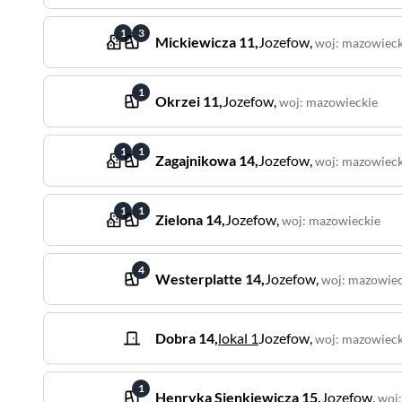
1
3
Mickiewicza
11
,
Jozefow
,
woj
:
mazowieck
1
Okrzei
11
,
Jozefow
,
woj
:
mazowieckie
1
1
Zagajnikowa
14
,
Jozefow
,
woj
:
mazowieck
1
1
Zielona
14
,
Jozefow
,
woj
:
mazowieckie
4
Westerplatte
14
,
Jozefow
,
woj
:
mazowiec
Dobra
14
,
lokal 1
Jozefow
,
woj
:
mazowieck
1
Henryka Sienkiewicza
15
,
Jozefow
,
woj