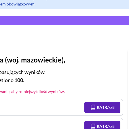
olem obowiązkowym.
ha
(
woj.
mazowieckie
),
pasujących wyników.
tlono
100
.
anie, aby zmniejszyć ilość wyników.
RA1R/x/8
RA1R/x/8