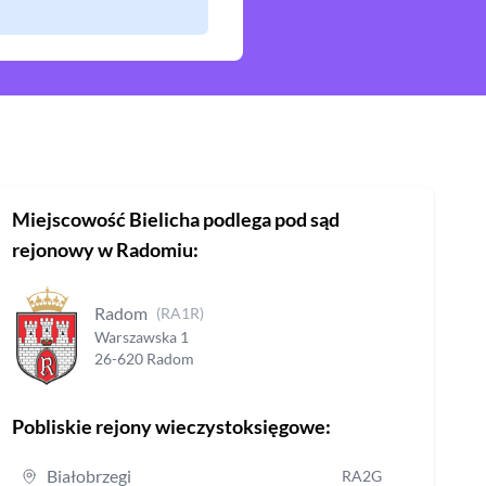
Miejscowość
Bielicha
podlega pod sąd
rejonowy
w Radomiu
:
Radom
(
RA1R
)
Warszawska
1
26-620
Radom
Pobliskie rejony wieczystoksięgowe:
Białobrzegi
RA2G