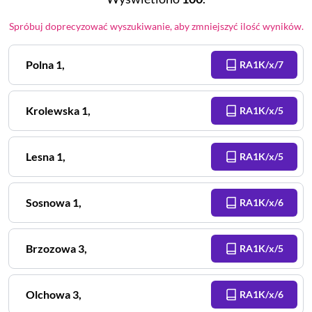
Spróbuj doprecyzować wyszukiwanie, aby zmniejszyć ilość wyników.
Polna
1
,
RA1K/x/7
Krolewska
1
,
RA1K/x/5
Lesna
1
,
RA1K/x/5
Sosnowa
1
,
RA1K/x/6
Brzozowa
3
,
RA1K/x/5
Olchowa
3
,
RA1K/x/6