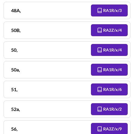
48A
,
RA1R/x/3
50B
,
RA2Z/x/4
50
,
RA1R/x/4
50a
,
RA1R/x/4
51
,
RA1R/x/6
52a
,
RA1R/x/2
56
,
RA2Z/x/9