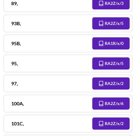
89
,
RA2Z/x/3
93B
,
RA2Z/x/5
95B
,
RA1R/x/0
95
,
RA2Z/x/5
97
,
RA2Z/x/2
100A
,
RA2Z/x/6
101C
,
RA2Z/x/2