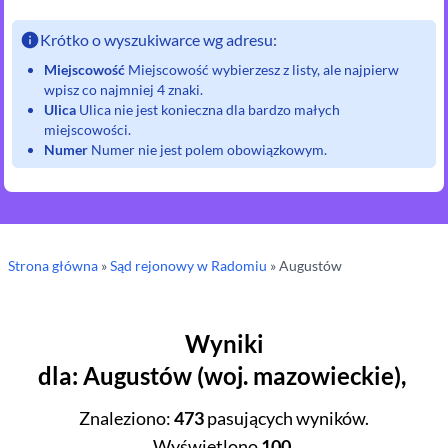
Krótko o wyszukiwarce wg adresu:
Miejscowość
Miejscowość wybierzesz z listy, ale najpierw
wpisz co najmniej 4 znaki.
Ulica
Ulica nie jest konieczna dla bardzo małych
miejscowości.
Numer
Numer nie jest polem obowiązkowym.
Strona główna
»
Sąd rejonowy
w Radomiu
»
Augustów
Wyniki
dla
:
Augustów
(
woj.
mazowieckie
),
Znaleziono
:
473
pasujących wyników.
Wyświetlono
100
.